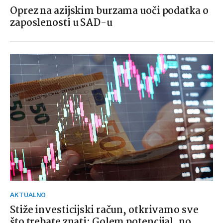
Oprez na azijskim burzama uoči podatka o
zaposlenosti u SAD-u
AKTUALNO
Stiže investicijski račun, otkrivamo sve
što trebate znati: Golem potencijal, no