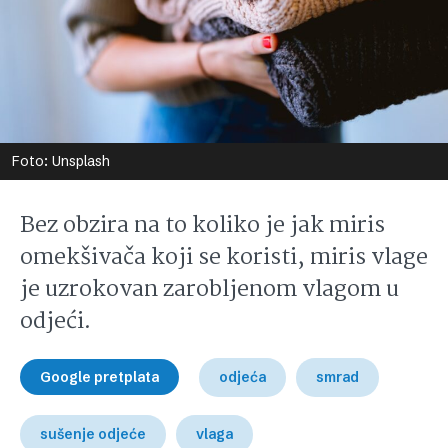
Foto: Unsplash
Bez obzira na to koliko je jak miris
omekšivača koji se koristi, miris vlage
je uzrokovan zarobljenom vlagom u
odjeći.
Google pretplata
odjeća
smrad
sušenje odjeće
vlaga