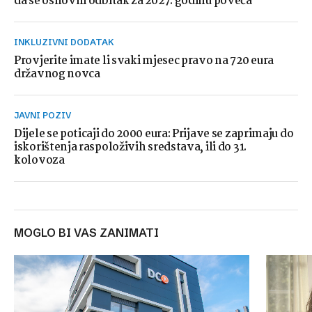
da se osnovni odbitak za 2027. godinu poveća
INKLUZIVNI DODATAK
Provjerite imate li svaki mjesec pravo na 720 eura
državnog novca
JAVNI POZIV
Dijele se poticaji do 2000 eura: Prijave se zaprimaju do
iskorištenja raspoloživih sredstava, ili do 31.
kolovoza
MOGLO BI VAS ZANIMATI