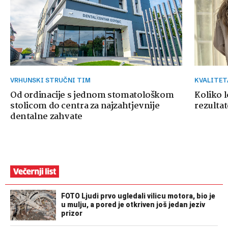
VRHUNSKI STRUČNI TIM
KVALITE
Od ordinacije s jednom stomatološkom
Koliko 
stolicom do centra za najzahtjevnije
rezultat
dentalne zahvate