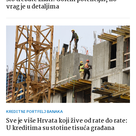
vrag je u detaljima
KREDITNI PORTFELJ BANAKA
Sve je više Hrvata koji žive od rate do rate:
U kreditima su stotine tisuća građana