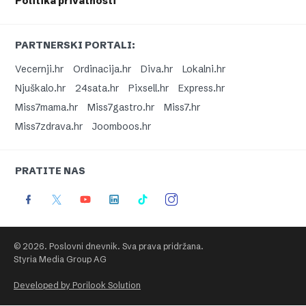
Politika privatnosti
PARTNERSKI PORTALI:
Vecernji.hr
Ordinacija.hr
Diva.hr
Lokalni.hr
Njuškalo.hr
24sata.hr
Pixsell.hr
Express.hr
Miss7mama.hr
Miss7gastro.hr
Miss7.hr
Miss7zdrava.hr
Joomboos.hr
PRATITE NAS
© 2026. Poslovni dnevnik. Sva prava pridržana.
Styria Media Group AG
Developed by Porilook Solution