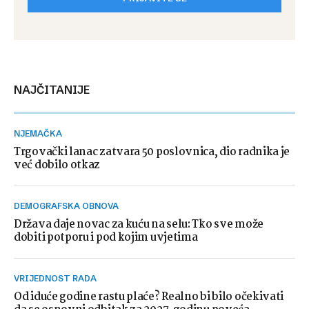
NAJČITANIJE
NJEMAČKA
Trgovački lanac zatvara 50 poslovnica, dio radnika je
već dobilo otkaz
DEMOGRAFSKA OBNOVA
Država daje novac za kuću na selu: Tko sve može
dobiti potporu i pod kojim uvjetima
VRIJEDNOST RADA
Od iduće godine rastu plaće? Realno bi bilo očekivati