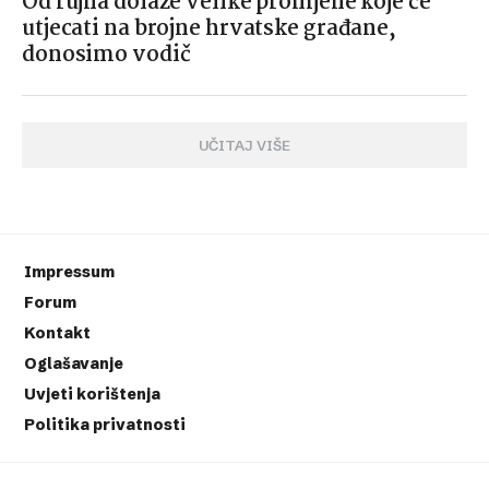
Od rujna dolaze velike promjene koje će
utjecati na brojne hrvatske građane,
donosimo vodič
UČITAJ VIŠE
Impressum
Forum
Kontakt
Oglašavanje
Uvjeti korištenja
Politika privatnosti