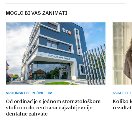
MOGLO BI VAS ZANIMATI
VRHUNSKI STRUČNI TIM
KVALITE
Od ordinacije s jednom stomatološkom
Koliko 
stolicom do centra za najzahtjevnije
rezultat
dentalne zahvate