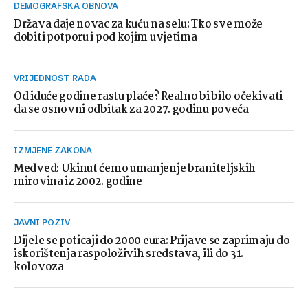
DEMOGRAFSKA OBNOVA
Država daje novac za kuću na selu: Tko sve može
dobiti potporu i pod kojim uvjetima
VRIJEDNOST RADA
Od iduće godine rastu plaće? Realno bi bilo očekivati
da se osnovni odbitak za 2027. godinu poveća
IZMJENE ZAKONA
Medved: Ukinut ćemo umanjenje braniteljskih
mirovina iz 2002. godine
JAVNI POZIV
Dijele se poticaji do 2000 eura: Prijave se zaprimaju do
iskorištenja raspoloživih sredstava, ili do 31.
kolovoza