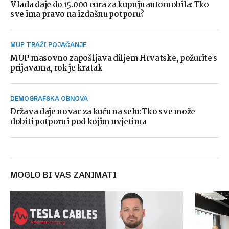
Vlada daje do 15.000 eura za kupnju automobila: Tko
sve ima pravo na izdašnu potporu?
MUP TRAŽI POJAČANJE
MUP masovno zapošljava diljem Hrvatske, požurite s
prijavama, rok je kratak
DEMOGRAFSKA OBNOVA
Država daje novac za kuću na selu: Tko sve može
dobiti potporu i pod kojim uvjetima
MOGLO BI VAS ZANIMATI