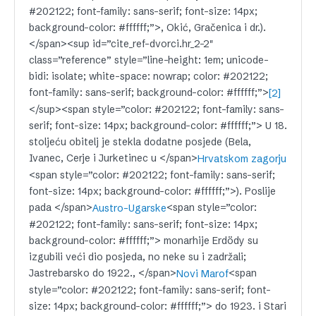
#202122; font-family: sans-serif; font-size: 14px;
background-color: #ffffff;”>, Okić, Gračenica i dr.).
</span><sup id=”cite_ref-dvorci.hr_2-2″
class=”reference” style=”line-height: 1em; unicode-
bidi: isolate; white-space: nowrap; color: #202122;
font-family: sans-serif; background-color: #ffffff;”>
[2]
</sup><span style=”color: #202122; font-family: sans-
serif; font-size: 14px; background-color: #ffffff;”> U 18.
stoljeću obitelj je stekla dodatne posjede (Bela,
Ivanec, Cerje i Jurketinec u </span>
Hrvatskom zagorju
<span style=”color: #202122; font-family: sans-serif;
font-size: 14px; background-color: #ffffff;”>). Poslije
pada </span>
<span style=”color:
Austro-Ugarske
#202122; font-family: sans-serif; font-size: 14px;
background-color: #ffffff;”> monarhije Erdödy su
izgubili veći dio posjeda, no neke su i zadržali;
Jastrebarsko do 1922., </span>
<span
Novi Marof
style=”color: #202122; font-family: sans-serif; font-
size: 14px; background-color: #ffffff;”> do 1923. i Stari