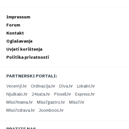
Impressum
Forum
Kontakt
Oglašavanje
Uvjeti korištenja
Politika privatnosti
PARTNERSKI PORTALI:
Vecernji.hr
Ordinacija.hr
Diva.hr
Lokalni.hr
Njuškalo.hr
24sata.hr
Pixsell.hr
Express.hr
Miss7mama.hr
Miss7gastro.hr
Miss7.hr
Miss7zdrava.hr
Joomboos.hr
PRATITE NAS