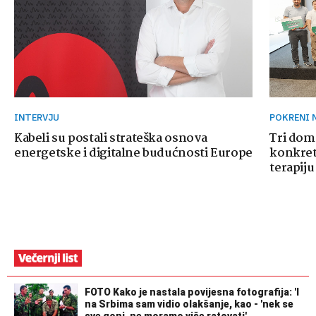
INTERVJU
POKRENI
Kabeli su postali strateška osnova
Tri dom
energetske i digitalne budućnosti Europe
konkretn
terapiju