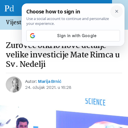
Vijesti /
Hrvatska
Zurovec otkrio nove detalje
velike investicije Mate Rimca u
Sv. Nedelji
Autor:
Marija Brnić
24. ožujak 2021. u 16:28