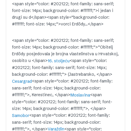
<span style=”color: #202122; font-family: sans-serif;
font-size: 14px; background-color: #ffffff;”>i jedan i
drugi su d</span><span style=”background-color:
#ffffff; font-size: 14px;”>vorci Erdödy…</span>
<span style=”color: #202122; font-family: sans-serif;
font-size: 14px; background-color: #ffffff;”>”Obitelj
Erdödy posjedovala je brojna vlastelinstva u Hrvatskoj,
osobito u </span>
<span style=”color:
16. stoljeću
#202122; font-family: sans-serif; font-size: 14px;
background-color: #ffffff;”> (Jastrebarsko, </span>
<span style=”color: #202122; font-family:
Cesargrad
sans-serif; font-size: 14px; background-color:
#ffffff;”>, Kerestinec, </span>
<span
Moslavina
style=”color: #202122; font-family: sans-serif; font-
size: 14px; background-color: #ffffff;”>, </span>
<span style=”color: #202122; font-family:
Samobor
sans-serif; font-size: 14px; background-color:
#ffffff;”>, </span>
<span style=”color:
Varaždin