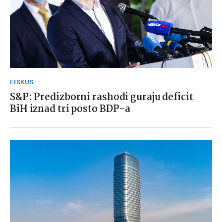
FISKUS
S&P: Predizborni rashodi guraju deficit
BiH iznad tri posto BDP-a