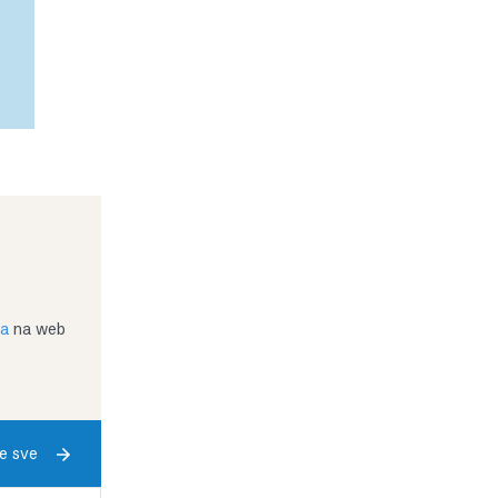
ja
na web
e sve