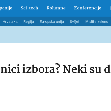
anije
Sci-tech
Kolumne
Konferencije
Hrvatska
Regija
Europska unija
Svijet
Mislite zeleno
nici izbora? Neki su d