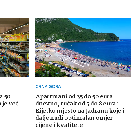
CRNA GORA
a 50
Apartmani od 35 do 50 eura
 je već
dnevno, ručak od 5 do 8 eura:
Rijetko mjesto na Jadranu koje i
dalje nudi optimalan omjer
cijene i kvalitete