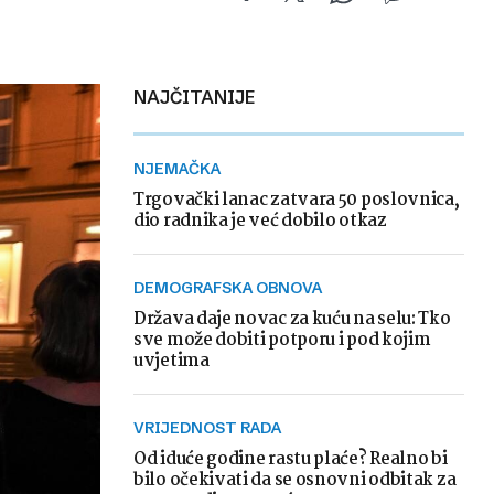
NAJČITANIJE
NJEMAČKA
Trgovački lanac zatvara 50 poslovnica,
dio radnika je već dobilo otkaz
DEMOGRAFSKA OBNOVA
Država daje novac za kuću na selu: Tko
sve može dobiti potporu i pod kojim
uvjetima
VRIJEDNOST RADA
Od iduće godine rastu plaće? Realno bi
bilo očekivati da se osnovni odbitak za