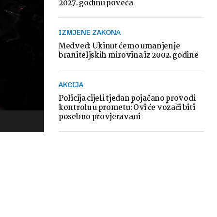
2027. godinu poveća
IZMJENE ZAKONA
Medved: Ukinut ćemo umanjenje
braniteljskih mirovina iz 2002. godine
AKCIJA
Policija cijeli tjedan pojačano provodi
kontrolu u prometu: Ovi će vozači biti
posebno provjeravani