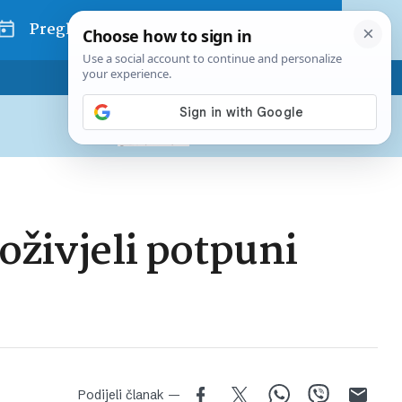
Pregled dana
Pretplatite se na Poslovni
Već od
10 EUR
mjesečno
oživjeli potpuni
Podijeli članak —