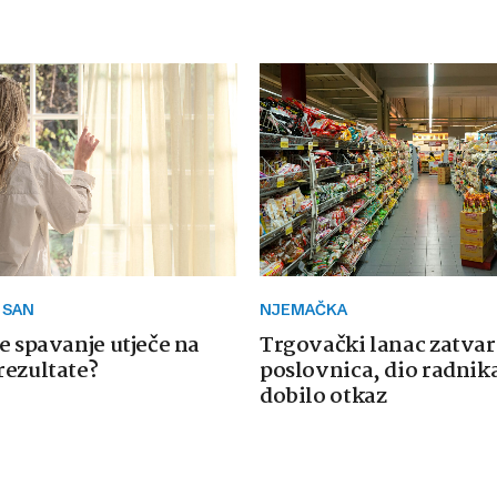
 SAN
NJEMAČKA
e spavanje utječe na
Trgovački lanac zatvar
rezultate?
poslovnica, dio radnika
dobilo otkaz