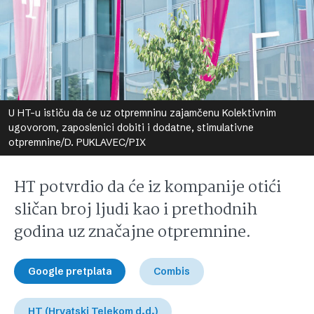
U HT-u ističu da će uz otpremninu zajamčenu Kolektivnim
ugovorom, zaposlenici dobiti i dodatne, stimulativne
otpremnine/D. PUKLAVEC/PIX
HT potvrdio da će iz kompanije otići
sličan broj ljudi kao i prethodnih
godina uz značajne otpremnine.
Google pretplata
Combis
HT (Hrvatski Telekom d.d.)