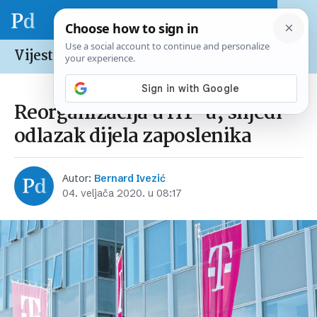
Vijesti /
Hrvatska
Reorganizacija u HT-u, slijedi
odlazak dijela zaposlenika
Autor:
Bernard Ivezić
04. veljača 2020. u 08:17