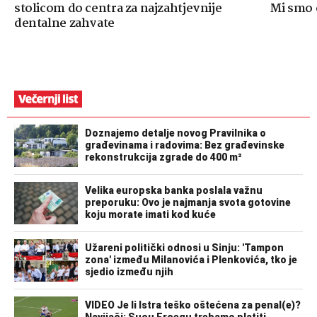
stolicom do centra za najzahtjevnije
Mi smo o
dentalne zahvate