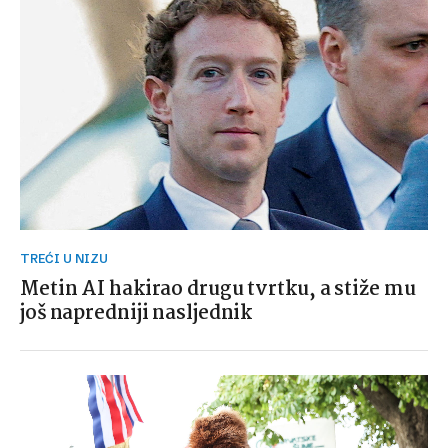
TREĆI U NIZU
Metin AI hakirao drugu tvrtku, a stiže mu
još napredniji nasljednik