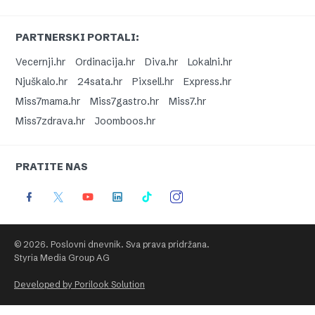
PARTNERSKI PORTALI:
Vecernji.hr
Ordinacija.hr
Diva.hr
Lokalni.hr
Njuškalo.hr
24sata.hr
Pixsell.hr
Express.hr
Miss7mama.hr
Miss7gastro.hr
Miss7.hr
Miss7zdrava.hr
Joomboos.hr
PRATITE NAS
© 2026. Poslovni dnevnik. Sva prava pridržana.
Styria Media Group AG
Developed by Porilook Solution