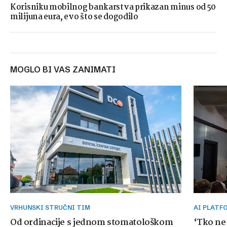
Korisniku mobilnog bankarstva prikazan minus od 50
milijuna eura, evo što se dogodilo
MOGLO BI VAS ZANIMATI
VRHUNSKI STRUČNI TIM
AI PLAT
Od ordinacije s jednom stomatološkom
‘Tko ne