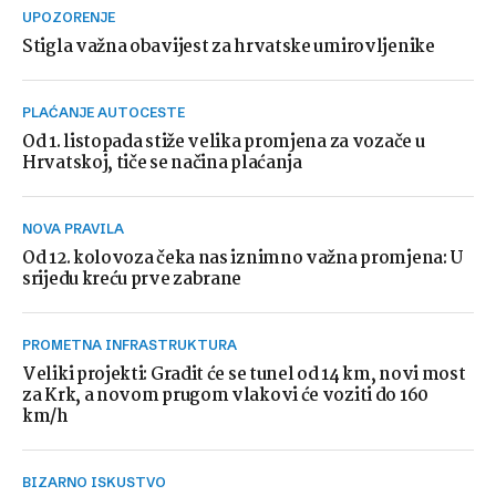
UPOZORENJE
Stigla važna obavijest za hrvatske umirovljenike
PLAĆANJE AUTOCESTE
Od 1. listopada stiže velika promjena za vozače u
Hrvatskoj, tiče se načina plaćanja
NOVA PRAVILA
Od 12. kolovoza čeka nas iznimno važna promjena: U
srijedu kreću prve zabrane
PROMETNA INFRASTRUKTURA
Veliki projekti: Gradit će se tunel od 14 km, novi most
za Krk, a novom prugom vlakovi će voziti do 160
km/h
BIZARNO ISKUSTVO