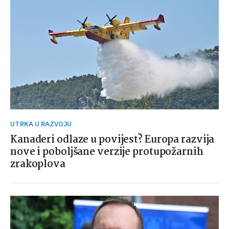
UTRKA U RAZVOJU
Kanaderi odlaze u povijest? Europa razvija
nove i poboljšane verzije protupožarnih
zrakoplova