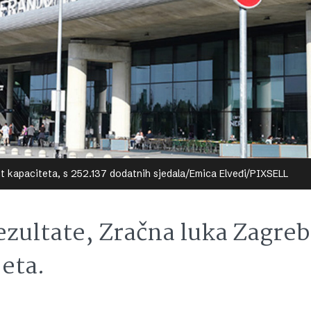
st kapaciteta, s 252.137 dodatnih sjedala/Emica Elveđi/PIXSELL
ezultate, Zračna luka Zagreb
jeta.