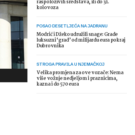
raspoloživih sredstava, ili do 31.
kolovoza
POSAO DESETLJEĆA NA JADRANU
Modrić i Džeko udružili snage: Grade
luksuzni ‘grad’ od milijardu eura pokraj
Dubrovnika
STROGA PRAVILA U NJEMAČKOJ
Velika promjena za ove vozače: Nema
više vožnje nedjeljom i praznicima,
kazna i do 570 eura