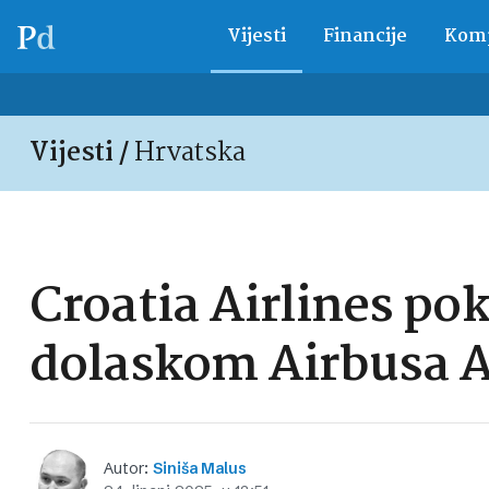
Vijesti
Financije
Komp
Vijesti /
Hrvatska
Croatia Airlines pok
dolaskom Airbusa 
Autor:
Siniša Malus