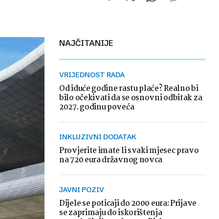
NAJČITANIJE
VRIJEDNOST RADA
Od iduće godine rastu plaće? Realno bi
bilo očekivati da se osnovni odbitak za
2027. godinu poveća
INKLUZIVNI DODATAK
Provjerite imate li svaki mjesec pravo
na 720 eura državnog novca
JAVNI POZIV
Dijele se poticaji do 2000 eura: Prijave
se zaprimaju do iskorištenja