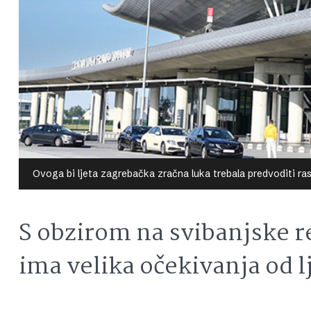
Ovoga bi ljeta zagrebačka zračna luka trebala predvoditi ra
S obzirom na svibanjske r
ima velika očekivanja od l