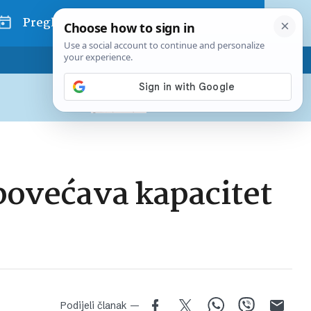
Pregled dana
Pretplatite se na Poslovni
Već od
10 EUR
mjesečno
 povećava kapacitet
Podijeli članak —