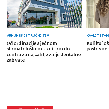
VRHUNSKI STRUČNI TIM
KVALITETAN
Od ordinacije s jednom
Koliko loš
stomatološkom stolicom do
poslovne 
centra za najzahtjevnije dentalne
zahvate