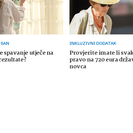
 SAN
INKLUZIVNI DODATAK
e spavanje utječe na
Provjerite imate li sva
rezultate?
pravo na 720 eura drž
novca