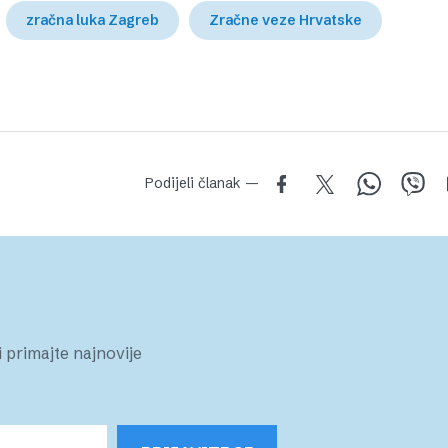
zračna luka Zagreb
Zračne veze Hrvatske
Podijeli članak —
 primajte najnovije