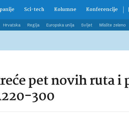
anije
Sci-tech
Kolumne
Konferencije
Hrvatska
Regija
Europska unija
Svijet
Mislite zeleno
reće pet novih ruta i
A220-300