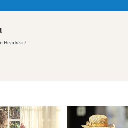
u
 u Hrvatskoj!