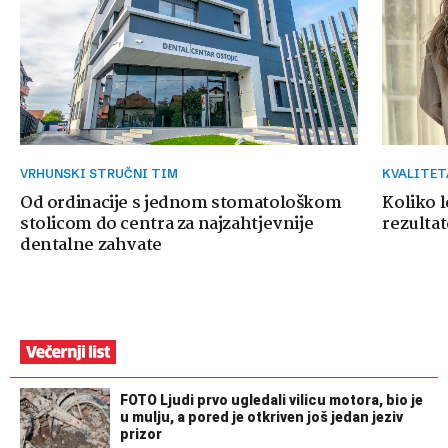
VRHUNSKI STRUČNI TIM
KVALITE
Od ordinacije s jednom stomatološkom
Koliko 
stolicom do centra za najzahtjevnije
rezultat
dentalne zahvate