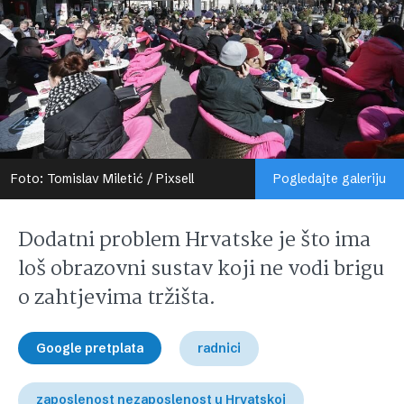
Foto: Tomislav Miletić / Pixsell
Pogledajte galeriju
Dodatni problem Hrvatske je što ima
loš obrazovni sustav koji ne vodi brigu
o zahtjevima tržišta.
Google pretplata
radnici
zaposlenost nezaposlenost u Hrvatskoj