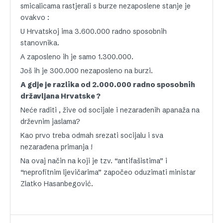
smicalicama rastjerali s burze nezaposlene stanje je
ovakvo :
U Hrvatskoj ima 3.600.000 radno sposobnih
stanovnika.
A zaposleno ih je samo 1.300.000.
Još ih je 300.000 nezaposleno na burzi.
A gdje je razlika od 2.000.000 radno sposobnih
državljana Hrvatske ?
Neće raditi , žive od socijale i nezarađenih apanaža na
drževnim jaslama?
Kao prvo treba odmah srezati socijalu i sva
nezarađena primanja !
Na ovaj način na koji je tzv. “antifašistima” i
“neprofitnim ljevičarima” započeo oduzimati ministar
Zlatko Hasanbegović.