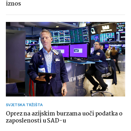
iznos
SVJETSKA TRŽIŠTA
Oprez na azijskim burzama uoči podatka o
zaposlenosti u SAD-u