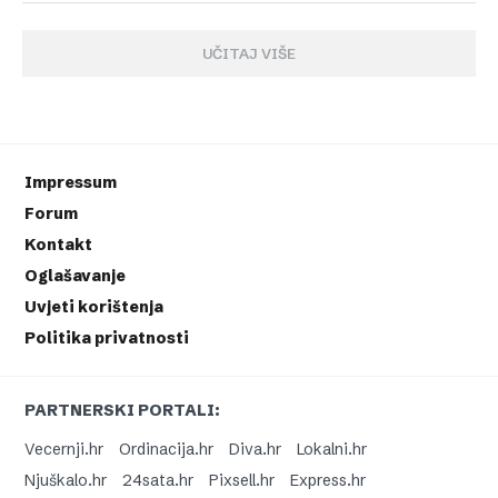
UČITAJ VIŠE
Impressum
Forum
Kontakt
Oglašavanje
Uvjeti korištenja
Politika privatnosti
PARTNERSKI PORTALI:
Vecernji.hr
Ordinacija.hr
Diva.hr
Lokalni.hr
Njuškalo.hr
24sata.hr
Pixsell.hr
Express.hr