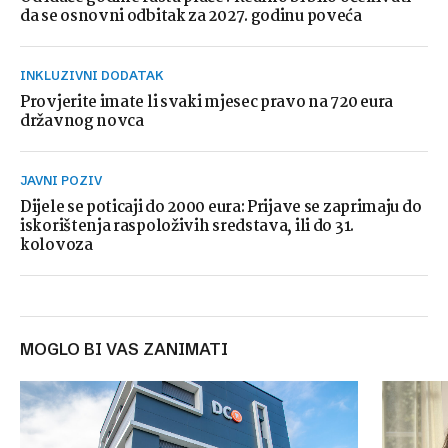
da se osnovni odbitak za 2027. godinu poveća
INKLUZIVNI DODATAK
Provjerite imate li svaki mjesec pravo na 720 eura
državnog novca
JAVNI POZIV
Dijele se poticaji do 2000 eura: Prijave se zaprimaju do
iskorištenja raspoloživih sredstava, ili do 31.
kolovoza
MOGLO BI VAS ZANIMATI