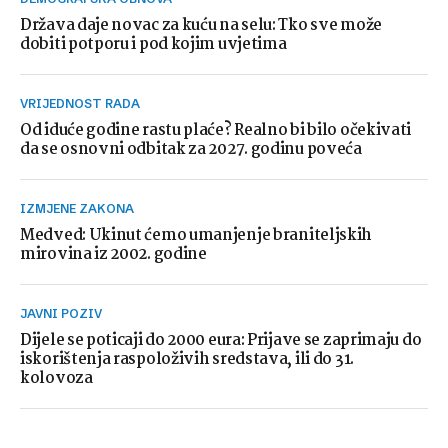
Država daje novac za kuću na selu: Tko sve može
dobiti potporu i pod kojim uvjetima
VRIJEDNOST RADA
Od iduće godine rastu plaće? Realno bi bilo očekivati
da se osnovni odbitak za 2027. godinu poveća
IZMJENE ZAKONA
Medved: Ukinut ćemo umanjenje braniteljskih
mirovina iz 2002. godine
JAVNI POZIV
Dijele se poticaji do 2000 eura: Prijave se zaprimaju do
iskorištenja raspoloživih sredstava, ili do 31.
kolovoza