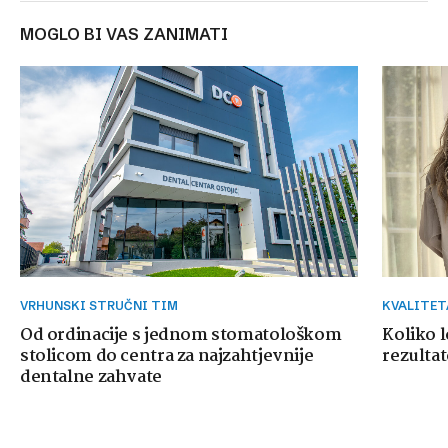
MOGLO BI VAS ZANIMATI
VRHUNSKI STRUČNI TIM
KVALITE
Od ordinacije s jednom stomatološkom
Koliko 
stolicom do centra za najzahtjevnije
rezultat
dentalne zahvate