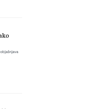
jako
 objašnjava