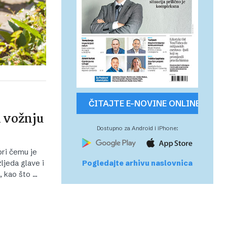
ČITAJTE E-NOVINE ONLINE
i vožnju
Dostupno za Android i iPhone:
pri čemu je
Pogledajte arhivu naslovnica
ljeda glave i
a, kao što …