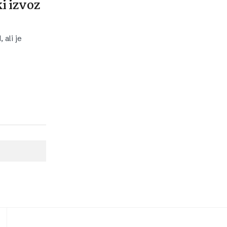
i izvoz
 ali je