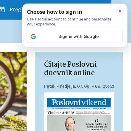
Pregled dana
Pretplatite se na Poslovni
Već od
10 EUR
mjesečno
Čitajte Poslovni
dnevnik online
Petak – nedjelja, 07. 08. – 09. 08. 2026.