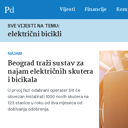
Vijesti
Financije
Komp
SVE VIJESTI NA TEMU:
električni bicikli
NAJAM
Beograd traži sustav za
najam električnih skutera
i bicikala
U prvoj fazi odabrani operater bit će
obvezan instalirati 1000 novih skutera na
123 stanice u roku od dva mjeseca od
dobivanja odobrenja.