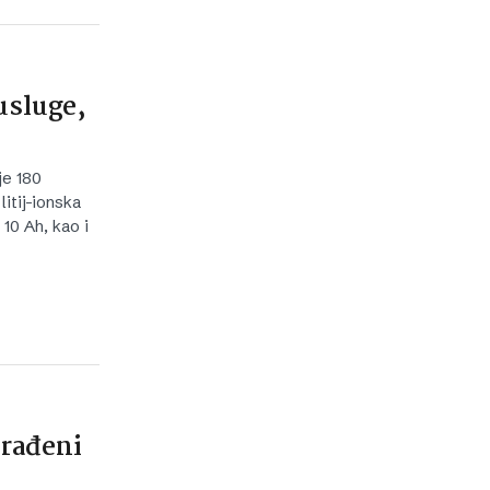
usluge,
je 180
itij-ionska
10 Ah, kao i
 rađeni