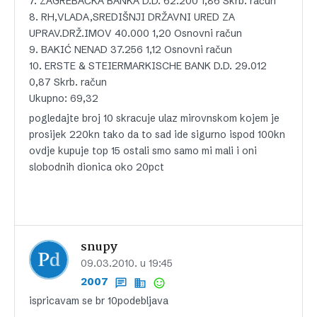
7. ZAGREBAČKA BANKA D.D. 62.200 1,86 Skrb. račun
8. RH,VLADA,SREDIŠNJI DRŽAVNI URED ZA
UPRAV.DRŽ.IMOV 40.000 1,20 Osnovni račun
9. BAKIĆ NENAD 37.256 1,12 Osnovni račun
10. ERSTE & STEIERMARKISCHE BANK D.D. 29.012
0,87 Skrb. račun
Ukupno: 69,32
pogledajte broj 10 skracuje ulaz mirovnskom kojem je
prosijek 220kn tako da to sad ide sigurno ispod 100kn
ovdje kupuje top 15 ostali smo samo mi mali i oni
slobodnih dionica oko 20pct
snupy
09.03.2010. u 19:45
2007
ispricavam se br 10podebljava