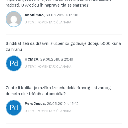
radosti. U Arcticu ih naprave ‘da se smrzneš’
Anonimno
,
30.08.2019. u 01:05
U TEMI: KOMENTARI ČLANAKA
Sindikat želi da državni službenici godišnje dobiju 5000 kuna
za hranu
HCM2A
,
29.08.2019. u 23:48
U TEMI: KOMENTARI ČLANAKA
Znate li kolika je razlika između deklariranog i stvarnog
dometa električnih automobila?
PersJesus
,
29.08.2019. u 18:42
U TEMI: KOMENTARI ČLANAKA