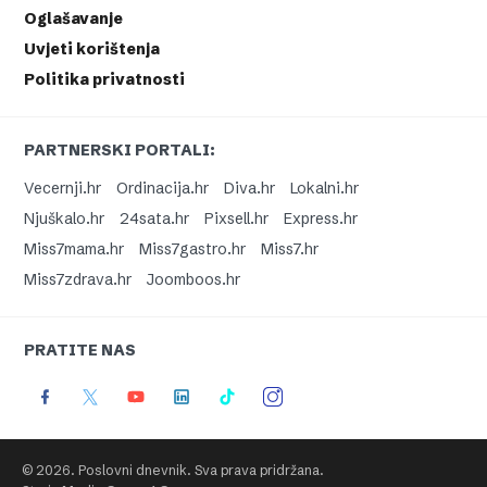
Oglašavanje
Uvjeti korištenja
Politika privatnosti
PARTNERSKI PORTALI:
Vecernji.hr
Ordinacija.hr
Diva.hr
Lokalni.hr
Njuškalo.hr
24sata.hr
Pixsell.hr
Express.hr
Miss7mama.hr
Miss7gastro.hr
Miss7.hr
Miss7zdrava.hr
Joomboos.hr
PRATITE NAS
© 2026. Poslovni dnevnik. Sva prava pridržana.