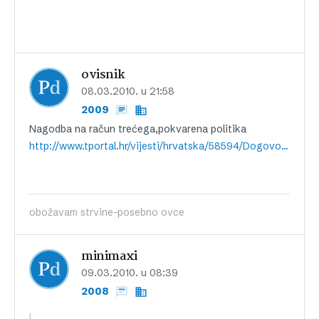
ovisnik
08.03.2010. u 21:58
2009
Nagodba na račun trećega,pokvarena politika
http://www.tportal.hr/vijesti/hrvatska/58594/Dogovor-Vlade-i-seljaka-protivan-je-EU.html
obožavam strvine-posebno ovce
minimaxi
09.03.2010. u 08:39
2008