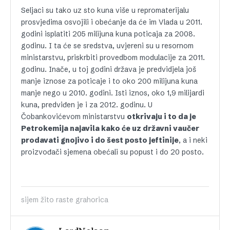
Seljaci su tako uz sto kuna više u repromaterijalu
prosvjedima osvojili i obećanje da će im Vlada u 2011.
godini isplatiti 205 milijuna kuna poticaja za 2008.
godinu. I ta će se sredstva, uvjereni su u resornom
ministarstvu, priskrbiti provedbom modulacije za 2011.
godinu. Inače, u toj godini država je predvidjela još
manje iznose za poticaje i to oko 200 milijuna kuna
manje nego u 2010. godini. Isti iznos, oko 1,9 milijardi
kuna, predviđen je i za 2012. godinu. U
Čobankovićevom ministarstvu
otkrivaju i to da je
Petrokemija najavila kako će uz državni vaučer
prodavati gnojivo i do šest posto jeftinije
, a i neki
proizvođači sjemena obećali su popust i do 20 posto.
sijem žito raste grahorica