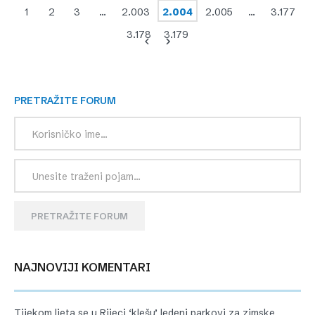
1
2
3
…
2.003
2.004
2.005
…
3.177
3.178
3.179
PRETRAŽITE FORUM
PRETRAŽITE FORUM
NAJNOVIJI KOMENTARI
Tijekom ljeta se u Rijeci ‘klešu’ ledeni parkovi za zimske