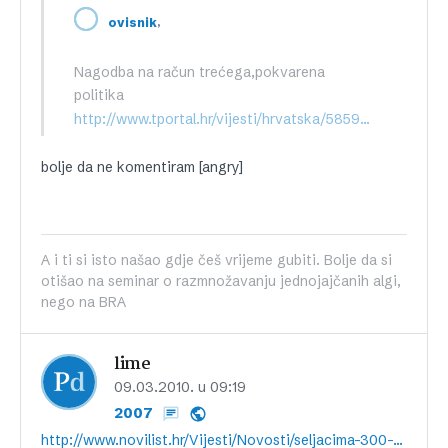
,
ovisnik
Nagodba na račun trećega,pokvarena
politika
http://www.tportal.hr/vijesti/hrvatska/58594/Dogovor-Vlade-i-seljaka-protivan-je-EU.html
bolje da ne komentiram [angry]
A i ti si isto našao gdje češ vrijeme gubiti. Bolje da si
otišao na seminar o razmnožavanju jednojajčanih algi,
nego na BRA
lime
09.03.2010. u 09:19
2007
http://www.novilist.hr/Vijesti/Novosti/seljacima-300-milijuna-kuna–u20.aspx