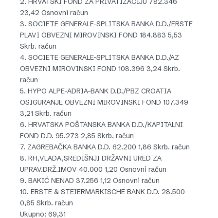
2. HRVATSKI FOND ZA PRIVATIZACIJU 782.346
23,42 Osnovni račun
3. SOCIETE GENERALE-SPLITSKA BANKA D.D./ERSTE
PLAVI OBVEZNI MIROVINSKI FOND 184.883 5,53
Skrb. račun
4. SOCIETE GENERALE-SPLITSKA BANKA D.D./AZ
OBVEZNI MIROVINSKI FOND 108.396 3,24 Skrb.
račun
5. HYPO ALPE-ADRIA-BANK D.D./PBZ CROATIA
OSIGURANJE OBVEZNI MIROVINSKI FOND 107.349
3,21 Skrb. račun
6. HRVATSKA POŠTANSKA BANKA D.D./KAPITALNI
FOND D.D. 95.273 2,85 Skrb. račun
7. ZAGREBAČKA BANKA D.D. 62.200 1,86 Skrb. račun
8. RH,VLADA,SREDIŠNJI DRŽAVNI URED ZA
UPRAV.DRŽ.IMOV 40.000 1,20 Osnovni račun
9. BAKIĆ NENAD 37.256 1,12 Osnovni račun
10. ERSTE & STEIERMARKISCHE BANK D.D. 28.500
0,85 Skrb. račun
Ukupno: 69,31