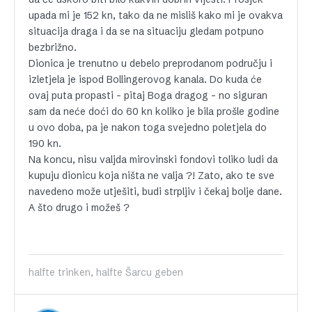
upada mi je 152 kn, tako da ne misliš kako mi je ovakva
situacija draga i da se na situaciju gledam potpuno
bezbrižno.
Dionica je trenutno u debelo preprodanom području i
izletjela je ispod Bollingerovog kanala. Do kuda će
ovaj puta propasti – pitaj Boga dragog – no siguran
sam da neće doći do 60 kn koliko je bila prošle godine
u ovo doba, pa je nakon toga svejedno poletjela do
190 kn.
Na koncu, nisu valjda mirovinski fondovi toliko ludi da
kupuju dionicu koja ništa ne valja ?! Zato, ako te sve
navedeno može utješiti, budi strpljiv i čekaj bolje dane.
A što drugo i možeš ?
halfte trinken, halfte Šarcu geben