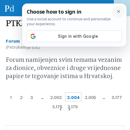
PTKM (Petrokemija d.d.)
›
›
Forum
Tržište kapitala Hrvatska
PTKM
(Petrokemija d.d.)
Forum namijenjen svim temama vezanim
za dionice, obveznice i druge vrijednosne
papire te trgovanje istima u Hrvatskoj.
1
2
3
…
2.003
2.004
2.005
…
3.177
3.178
3.179