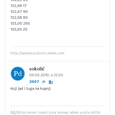
132,96 17
132,97 90
132,98 80
133,00 293
133,50 20
http://www.kucilooro.webs.com
sokolić
09.03.2010. u 12:33
2007
Koji jad i tuga na kupnji
[b][/b]You never count your money when you're sittin'