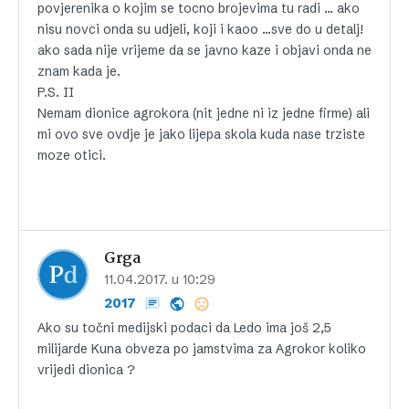
povjerenika o kojim se tocno brojevima tu radi … ako
nisu novci onda su udjeli, koji i kaoo …sve do u detalj!
ako sada nije vrijeme da se javno kaze i objavi onda ne
znam kada je.
P.S. II
Nemam dionice agrokora (nit jedne ni iz jedne firme) ali
mi ovo sve ovdje je jako lijepa skola kuda nase trziste
moze otici.
Grga
11.04.2017. u 10:29
2017
Ako su točni medijski podaci da Ledo ima još 2,5
milijarde Kuna obveza po jamstvima za Agrokor koliko
vrijedi dionica ?