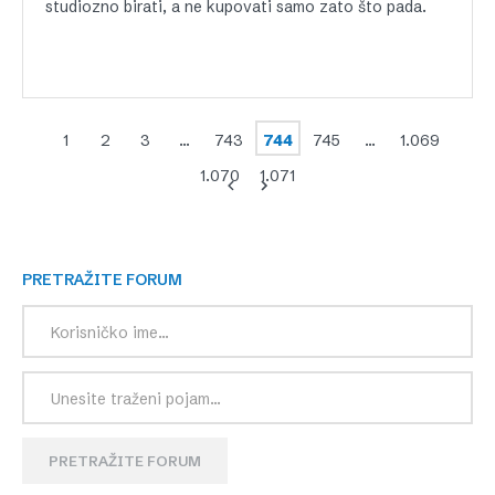
studiozno birati, a ne kupovati samo zato što pada.
1
2
3
…
743
744
745
…
1.069
1.070
1.071
PRETRAŽITE FORUM
PRETRAŽITE FORUM