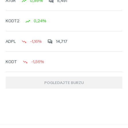
0,99%
5,491
ATGR
0,24%
KODT2
-1,16%
14,717
ADPL
-1,56%
KODT
POGLEDAJTE BURZU