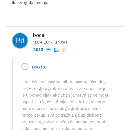
ikakvog djelovanja.
boca
11.04.2017. u 10:41
2013
,
avax10
spominju se jamstva, ali ta jamstva nisu dug
LEDA, nego agrokora, a ovim zakonom koji
je u ponedjeljak aktiviran jamstva se ne mogu
naplatiti u idućih 15 mjeseci…. kroz taj period
restrukturirat će se dug agrokora, možda
netko otkupi sva potraživanja uz diskont i
preuzme agrokor…možda će perjanice poput
leda ili jamnice biti prodane… puno je