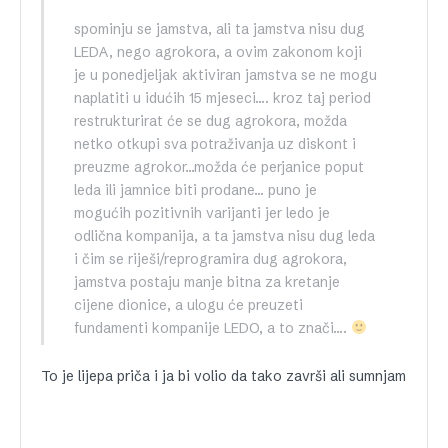
spominju se jamstva, ali ta jamstva nisu dug
LEDA, nego agrokora, a ovim zakonom koji
je u ponedjeljak aktiviran jamstva se ne mogu
naplatiti u idućih 15 mjeseci…. kroz taj period
restrukturirat će se dug agrokora, možda
netko otkupi sva potraživanja uz diskont i
preuzme agrokor…možda će perjanice poput
leda ili jamnice biti prodane… puno je
mogućih pozitivnih varijanti jer ledo je
odlična kompanija, a ta jamstva nisu dug leda
i čim se riješi/reprogramira dug agrokora,
jamstva postaju manje bitna za kretanje
cijene dionice, a ulogu će preuzeti
fundamenti kompanije LEDO, a to znači….
To je lijepa priča i ja bi volio da tako završi ali sumnjam