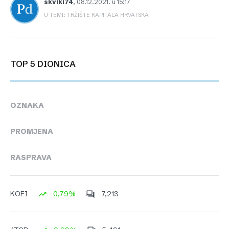
skviki74
,
08.12.2021. u 15:17
U TEMI: TRŽIŠTE KAPITALA HRVATSKA
TOP 5 DIONICA
OZNAKA
PROMJENA
RASPRAVA
0,79%
7,213
KOEI