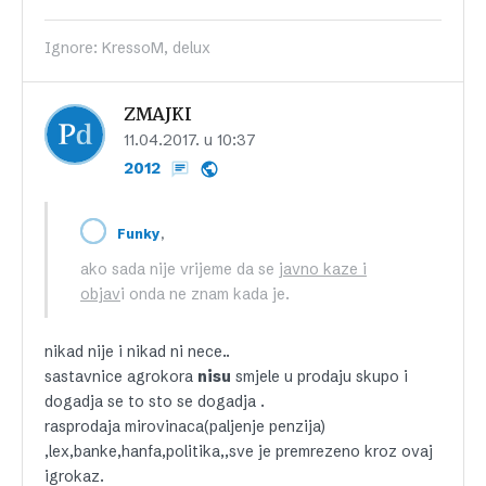
Ignore: KressoM, delux
ZMAJKI
11.04.2017. u 10:37
2012
,
Funky
ako sada nije vrijeme da se
javno kaze i
objav
i onda ne znam kada je.
nikad nije i nikad ni nece..
sastavnice agrokora
nisu
smjele u prodaju skupo i
dogadja se to sto se dogadja .
rasprodaja mirovinaca(paljenje penzija)
,lex,banke,hanfa,politika,,sve je premrezeno kroz ovaj
igrokaz.