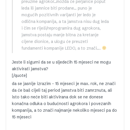
preuzme agrokor…možda će perjanice poput
leda ili jamnice biti prodane… puno je
mogućih pozitivnih varijanti jer ledo je
odlična kompanija, a ta jamstva nisu dug leda
i čim se riješi/reprogramira dug agrokora,
jamstva postaju manje bitna za kretanje
cijene dionice, a ulogu će preuzeti
fundamenti kompanije LEDO, a to znači….
Jeste li sigurni da se u sljedećih 15 mjeseci ne mogu
aktivirati jamstva?
[/quote]
da se jasnije izrazim – 15 mjeseci je max. rok, ne znači
da će baš cijeli taj period jamstva biti zamrznuta, ali
isto tako neće biti aktivirana dok se ne donese
konačna odluka o budućnosti agrokora i povezanih
kompanija, a to znači najmanje nekoliko mjeseci pa do
15 mjeseci