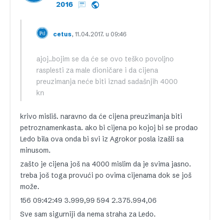
2016
, 11.04.2017. u 09:46
cetus
ajoj..bojim se da će se ovo teško povoljno
rasplesti za male dioničare i da cijena
preuzimanja neće biti iznad sadašnjih 4000
kn
krivo misliš. naravno da će cijena preuzimanja biti
petroznamenkasta. ako bi cijena po kojoj bi se prodao
Ledo bila ova onda bi svi iz Agrokor posla izašli sa
minusom.
zašto je cijena još na 4000 mislim da je svima jasno.
treba još toga provući po ovima cijenama dok se još
može.
156 09:42:49 3.999,99 594 2.375.994,06
Sve sam sigurniji da nema straha za Ledo.