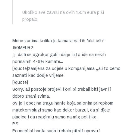
Ukoliko sve završi na ovih 150m eura piši
propalo.
Mene zanima kolika je kamata na tih "pisljivih"
150MEUR?
tj. da li se agrokor guli i dalje ili to ide na nekih
normalnih 4-6% kamate…
[/quote]zamjena za udjele u kompanijama ,,ali to cemo
saznati kad dodje vrijeme
[/quote]
Sorry, ali postoje brojevi i oni bi trebali biti javni i
dobro znani svima.
ov je i opet na tragu hanfe koja sa onim prirepkom
matekom sluzi samo kao dekor burzui, da si djele
placice i da reagiraju samo na mig politike.
P.S.
Po meni bi hanfa sada trebala pitati upravu i