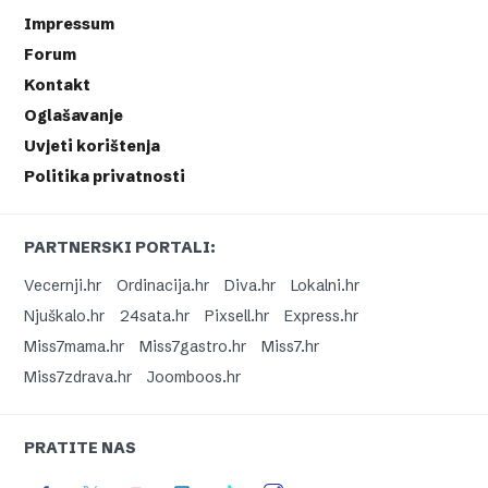
Impressum
Forum
Kontakt
Oglašavanje
Uvjeti korištenja
Politika privatnosti
PARTNERSKI PORTALI:
Vecernji.hr
Ordinacija.hr
Diva.hr
Lokalni.hr
Njuškalo.hr
24sata.hr
Pixsell.hr
Express.hr
Miss7mama.hr
Miss7gastro.hr
Miss7.hr
Miss7zdrava.hr
Joomboos.hr
PRATITE NAS