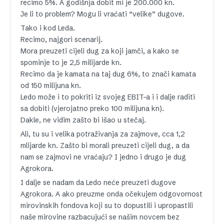
recimo 5%. A godišnja dobit mi je 200.000 kn.
Je li to problem? Mogu li vraćati “velike” dugove.
Tako i kod Leda.
Recimo, najgori scenarij.
Mora preuzeti cijeli dug za koji jamči, a kako se
spominje to je 2,5 milijarde kn.
Recimo da je kamata na taj dug 6%, to znači kamata
od 150 milijuna kn.
Ledo može i to pokriti iz svojeg EBIT-a i i dalje raditi
sa dobiti (vjerojatno preko 100 milijuna kn).
Dakle, ne vidim zašto bi išao u stečaj.
Ali, tu su i velika potraživanja za zajmove, cca 1,2
mlijarde kn. Zašto bi morali preuzeti cijeli dug, a da
nam se zajmovi ne vraćaju? I jedno i drugo je dug
Agrokora.
I dalje se nadam da Ledo neće preuzeti dugove
Agrokora. A ako preuzme onda očekujem odgovornost
mirovinskih fondova koji su to dopustili i upropastili
naše mirovine razbacujući se našim novcem bez