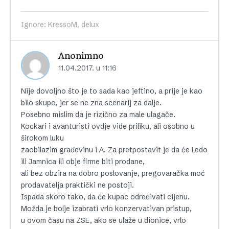
Ignore: KressoM, delux
Anonimno
11.04.2017. u 11:16
Nije dovoljno što je to sada kao jeftino, a prije je kao
bilo skupo, jer se ne zna scenarij za dalje.
Posebno mislim da je rizično za male ulagače.
Kockari i avanturisti ovdje vide priliku, ali osobno u
širokom luku
zaobilazim građevinu i A. Za pretpostavit je da će Ledo
ili Jamnica ili obje firme biti prodane,
ali bez obzira na dobro poslovanje, pregovaračka moć
prodavatelja praktički ne postoji.
Ispada skoro tako, da će kupac određivati cijenu.
Možda je bolje izabrati vrlo konzervativan pristup,
u ovom času na ZSE, ako se ulaže u dionice, vrlo