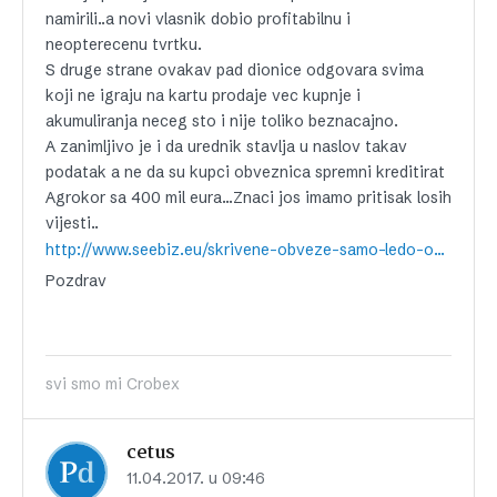
namirili..a novi vlasnik dobio profitabilnu i
neopterecenu tvrtku.
S druge strane ovakav pad dionice odgovara svima
koji ne igraju na kartu prodaje vec kupnje i
akumuliranja neceg sto i nije toliko beznacajno.
A zanimljivo je i da urednik stavlja u naslov takav
podatak a ne da su kupci obveznica spremni kreditirat
Agrokor sa 400 mil eura…Znaci jos imamo pritisak losih
vijesti..
http://www.seebiz.eu/skrivene-obveze-samo-ledo-opterecen-jamstvima-teskim-25-milijarde-kuna/ar-154018/
Pozdrav
svi smo mi Crobex
cetus
11.04.2017. u 09:46