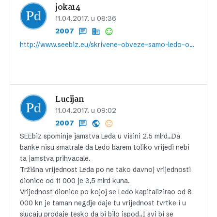
joka14
11.04.2017. u 08:36
2007
http://www.seebiz.eu/skrivene-obveze-samo-ledo-opterecen-jamstvima-teskim-25-milijarde-kuna/ar-154018/
Lucijan
11.04.2017. u 09:02
2007
SEEbiz spominje jamstva Leda u visini 2.5 mlrd…Da
banke nisu smatrale da Ledo barem toliko vrijedi nebi
ta jamstva prihvacale.
Tržišna vrijednost Leda po ne tako davnoj vrijednosti
dionice od 11 000 je 3,5 mlrd kuna.
Vrijednost dionice po kojoj se Ledo kapitalizirao od 8
000 kn je taman negdje daje tu vrijednost tvrtke i u
slucaju prodaje tesko da bi bilo ispod..I svi bi se