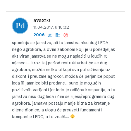
avax10
11.04.2017. u 10:32
2006
spominju se jamstva, ali ta jamstva nisu dug LEDA,
nego agrokora, a ovim zakonom koji je u ponedjeljak
aktiviran jamstva se ne mogu naplatiti u idućih 15
mjeseci…. kroz taj period restrukturirat će se dug
agrokora, možda netko otkupi sva potraživanja uz
diskont i preuzme agrokor…možda će perjanice poput
leda ili jamnice biti prodane… puno je mogućih
pozitivnih varijanti jer ledo je odlična kompanija, a ta
jamstva nisu dug leda i čim se riješi/reprogramira dug
agrokora, jamstva postaju manje bitna za kretanje
cijene dionice, a ulogu će preuzeti fundamenti
kompanije LEDO, a to znači….