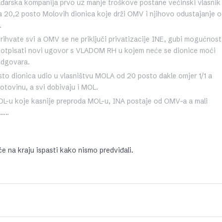
rska kompanija prvo uz manje troškove postane većinski vlasnik 
a 20,2 posto Molovih dionica koje drži OMV i njihovo odustajanje 
.
rihvate svi a OMV se ne priključi privatizacije INE, gubi mogućnost
 potpisati novi ugovor s VLADOM RH u kojem neće se dionice moći
odgovara.
o dionica udio u vlasništvu MOLA od 20 posto dakle omjer 1/1 a
otovinu, a svi dobivaju i MOL.
MOL-u koje kasnije preproda MOL-u, INA postaje od OMV-a a mali
…..
 će na kraju ispasti kako nismo predviđali.