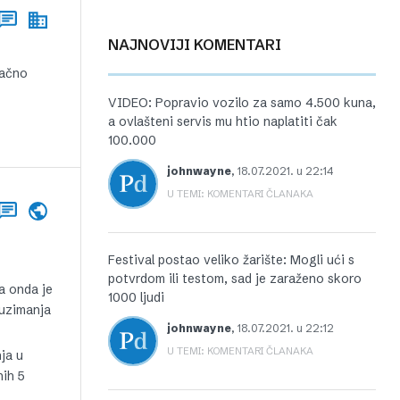
NAJNOVIJI KOMENTARI
načno
VIDEO: Popravio vozilo za samo 4.500 kuna,
a ovlašteni servis mu htio naplatiti čak
100.000
johnwayne
,
18.07.2021. u 22:14
U TEMI: KOMENTARI ČLANAKA
Festival postao veliko žarište: Mogli ući s
potvrdom ili testom, sad je zaraženo skoro
a onda je
1000 ljudi
euzimanja
johnwayne
,
18.07.2021. u 22:12
U TEMI: KOMENTARI ČLANAKA
ja u
nih 5