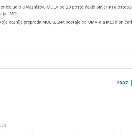
nica udio u vlasništvu MOLA od 20 posto dakle omjer 1/1 a ostata
vaju i MOL.
koje kasnije preproda MOL-u, INA postaje od OMV-a a mali dioničari
2007
uća