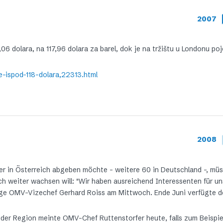
2007
06 dolara, na 117,96 dolara za barel, dok je na tržištu u Londonu poje
te-ispod-118-dolara,22313.html
2008
er in Österreich abgeben möchte – weitere 60 in Deutschland -, mü
ich weiter wachsen will: "Wir haben ausreichend Interessenten für u
ndige OMV-Vizechef Gerhard Roiss am Mittwoch. Ende Juni verfügte 
n der Region meinte OMV-Chef Ruttenstorfer heute, falls zum Beispie