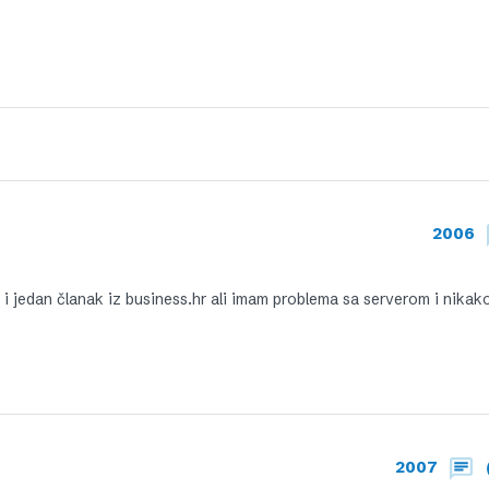
2006
t i jedan članak iz business.hr ali imam problema sa serverom i nikak
2007