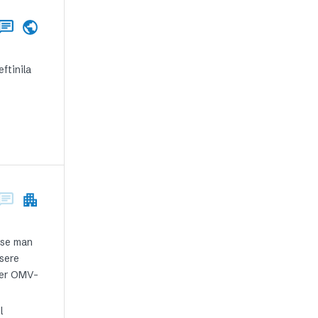
ftinila
sse man
nsere
der OMV-
l