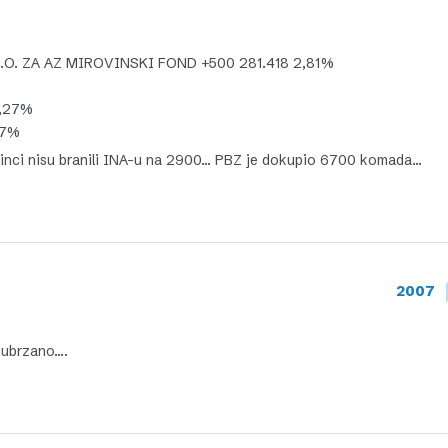
O.O. ZA AZ MIROVINSKI FOND +500 281.418 2,81%
0,27%
27%
inci nisu branili INA-u na 2900… PBZ je dokupio 6700 komada…
2007
o ubrzano….