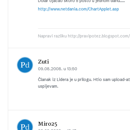
Dolar ojačao skoro 5 posto u jednom danu……
http://www.netdania.com/ChartApplet.asp
Napravi razliku http://pravipotez.blogspot.com/
Zuti
09.08.2008. u 13:50
Članak iz Lidera je u prilogu. Htio sam upload-a
uspijevam.
Miro25