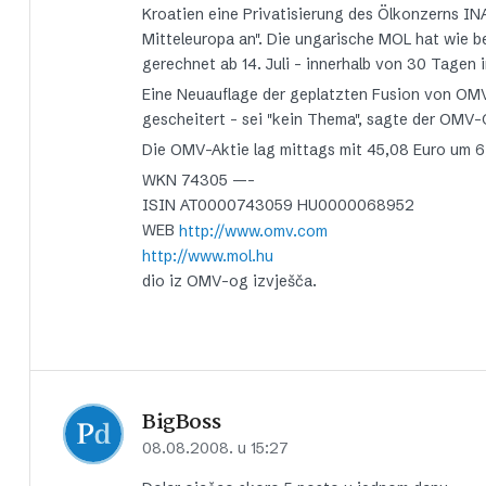
Kroatien eine Privatisierung des Ölkonzerns INA 
Mitteleuropa an". Die ungarische MOL hat wie b
gerechnet ab 14. Juli – innerhalb von 30 Tagen 
Eine Neuauflage der geplatzten Fusion von OMV
gescheitert – sei "kein Thema", sagte der OMV-
Die OMV-Aktie lag mittags mit 45,08 Euro um 6,
WKN 74305 —-
ISIN AT0000743059 HU0000068952
WEB
http://www.omv.com
http://www.mol.hu
dio iz OMV-og izvješča.
BigBoss
08.08.2008. u 15:27