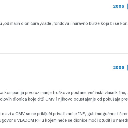
2006
u ,od malih dioničara ,vlade ,fondova i naravno burze koja bi se ko
2006
kompanija prvo uz manje troškove postane većinski vlasnik Ine, 
olovih dionica koje drži OMV i njihovo odustajanje od pokušaja pr
e svi a OMV se ne priključi privatizacije INE, gubi mogućnost širen
i ugovor s VLADOM RH u kojem neće se dionice moći otuđiti u nared