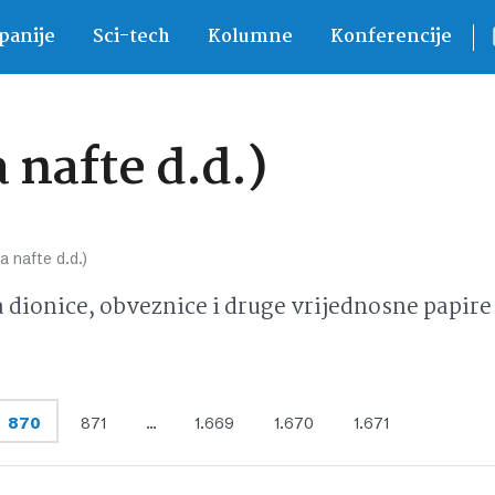
anije
Sci-tech
Kolumne
Konferencije
 nafte d.d.)
a nafte d.d.)
ionice, obveznice i druge vrijednosne papire 
870
871
…
1.669
1.670
1.671