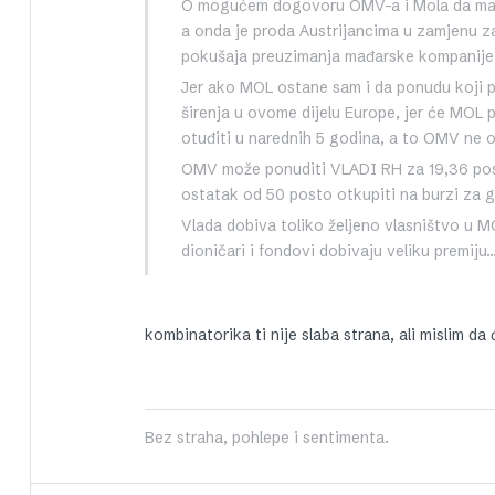
O mogućem dogovoru OMV-a i Mola da mađa
a onda je proda Austrijancima u zamjenu z
pokušaja preuzimanja mađarske kompanije
Jer ako MOL ostane sam i da ponudu koji p
širenja u ovome dijelu Europe, jer će MOL
otuđiti u narednih 5 godina, a to OMV ne 
OMV može ponuditi VLADI RH za 19,36 post
ostatak od 50 posto otkupiti na burzi za g
Vlada dobiva toliko željeno vlasništvo u 
dioničari i fondovi dobivaju veliku premiju…
kombinatorika ti nije slaba strana, ali mislim da
Bez straha, pohlepe i sentimenta.