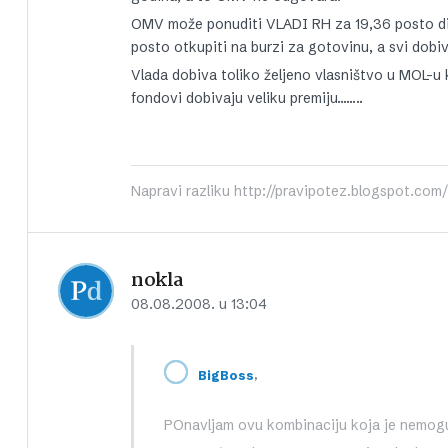
OMV može ponuditi VLADI RH za 19,36 posto dio
posto otkupiti na burzi za gotovinu, a svi dobi
Vlada dobiva toliko željeno vlasništvo u MOL-u 
fondovi dobivaju veliku premiju……..
Napravi razliku http://pravipotez.blogspot.com/
nokla
08.08.2008. u 13:04
,
BigBoss
POnavljam ovu kombinaciju koja je nemog