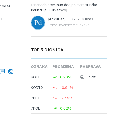
Iznenada preminuo doajen marketinške
k od 50
industrije u Hrvatskoj
 i
prokurist
,
18.07.2021. u 10:39
U TEMI: KOMENTARI ČLANAKA
TOP 5 DIONICA
OZNAKA
PROMJENA
RASPRAVA
KOEI
0,20%
7,213
KODT2
-0,94%
7BET
-2,54%
7POL
0,62%