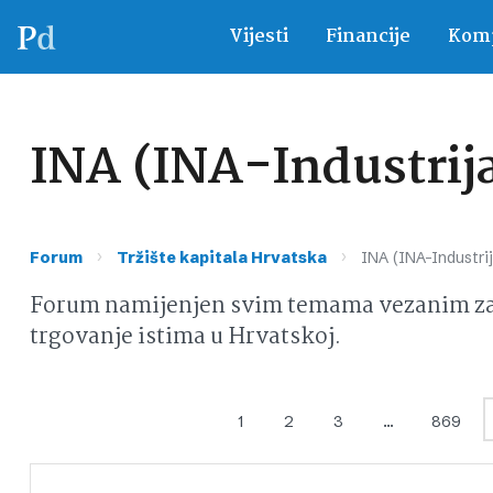
Vijesti
Financije
Komp
INA (INA-Industrija
›
›
Forum
Tržište kapitala Hrvatska
INA (INA-Industrij
Forum namijenjen svim temama vezanim za d
trgovanje istima u Hrvatskoj.
1
2
3
…
869