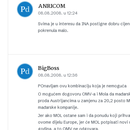
ANRICOM
08.08.2008. u 12:24
Svima je u interesu da INA postigne dobru cijen
pokrenula malo.
BigBoss
08.08.2008. u 12:36
POnavljam ovu kombinaciju koja je nemoguća
O mogućem dogovoru OMV-a i Mola da mađarska 
proda Austrijancima u zamjenu za 20,2 posto M
mađarske kompanije.
Jer ako MOL ostane sam i da ponudu koji prihvat
ovome dijelu Europe, jer će MOL potpisati nov
godina, a to OMV ne odgovara.