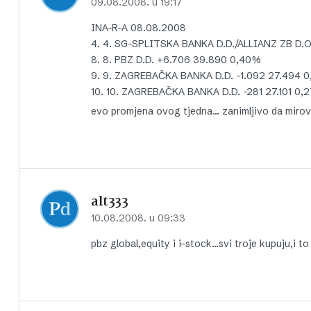
09.08.2008. u 19:17
INA-R-A 08.08.2008
4. 4. SG-SPLITSKA BANKA D.D./ALLIANZ ZB D.
8. 8. PBZ D.D. +6.706 39.890 0,40%
9. 9. ZAGREBAČKA BANKA D.D. -1.092 27.494 
10. 10. ZAGREBAČKA BANKA D.D. -281 27.101 0,
evo promjena ovog tjedna… zanimljivo da mirov
alt333
10.08.2008. u 09:33
pbz global,equity i i-stock…svi troje kupuju,i t