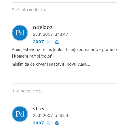
Suricata suricatta
novi002
25.11.2007. u 18:47
2007
Premješteno iz teme: [color=blue]izborna noc – pratimo
i komentiramo[/color]
mislim da će crveni sastaviti novu vladu…
Tko hoće, može..
strcs
25.11.2007. u 18:54
2007