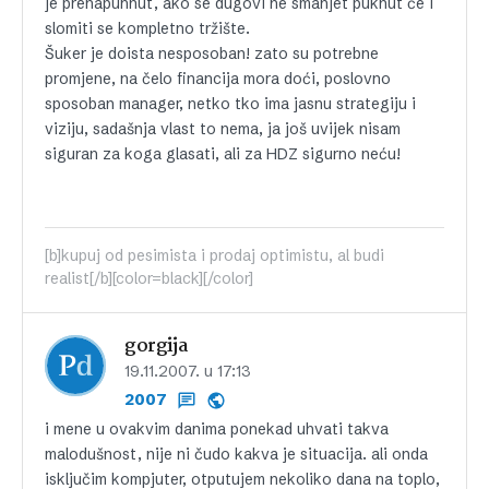
je prenapuhnut, ako se dugovi ne smanjet puknut će i
slomiti se kompletno tržište.
Šuker je doista nesposoban! zato su potrebne
promjene, na čelo financija mora doći, poslovno
sposoban manager, netko tko ima jasnu strategiju i
viziju, sadašnja vlast to nema, ja još uvijek nisam
siguran za koga glasati, ali za HDZ sigurno neću!
[b]kupuj od pesimista i prodaj optimistu, al budi
realist[/b][color=black][/color]
gorgija
19.11.2007. u 17:13
2007
i mene u ovakvim danima ponekad uhvati takva
malodušnost, nije ni čudo kakva je situacija. ali onda
isključim kompjuter, otputujem nekoliko dana na toplo,