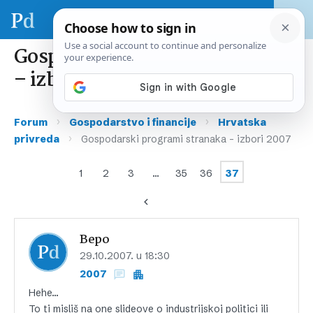
Gospodarski programi stranaka
– izbori 2007
›
›
Forum
Gospodarstvo i financije
Hrvatska
›
privreda
Gospodarski programi stranaka – izbori 2007
1
2
3
…
35
36
37
Bepo
29.10.2007. u 18:30
2007
Hehe…
To ti misliš na one slideove o industrijskoj politici ili