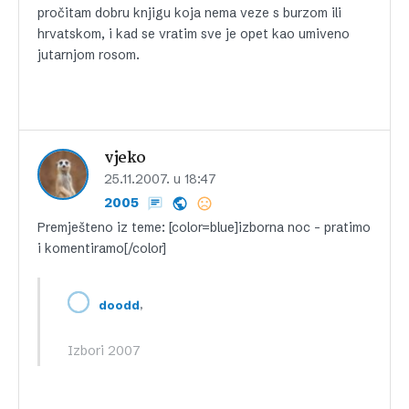
pročitam dobru knjigu koja nema veze s burzom ili
hrvatskom, i kad se vratim sve je opet kao umiveno
jutarnjom rosom.
vjeko
25.11.2007. u 18:47
2005
Premješteno iz teme: [color=blue]izborna noc – pratimo
i komentiramo[/color]
,
doodd
Izbori 2007