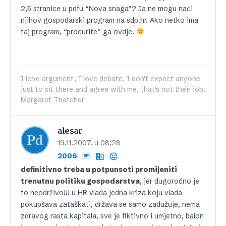
2,5 stranice u pdfu “Nova snaga”? Ja ne mogu naći
njihov gospodarski program na sdp.hr. Ako netko ima
taj program, “procurite” ga ovdje.
I love argument, I love debate. I don't expect anyone
just to sit there and agree with me, that's not their job.
Margaret Thatcher
alesar
19.11.2007. u 08:28
2006
definitivno treba u potpunsoti promijeniti
trenutnu politiku gospodarstva
, jer dugoročno je
to neodrživo!!! u HR vlada jedna kriza koju vlada
pokupšava zataškati, država se samo zadužuje, nema
zdravog rasta kapitala, sve je fiktivno i umjetno, balon