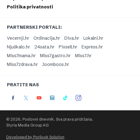
Politika privatnosti
PARTNERSKI PORTALI:
Vecernji.hr
Ordinacija.hr
Diva.hr
Lokalni.hr
Njuškalo.hr
24sata.hr
Pixsell.hr
Express.hr
Miss7mama.hr
Miss7gastro.hr
Miss7.hr
Miss7zdrava.hr
Joomboos.hr
PRATITE NAS
© 2026. Poslovni dnevnik. Sva prava pridržana.
Styria Media Group AG
Developed by Porilook Solution