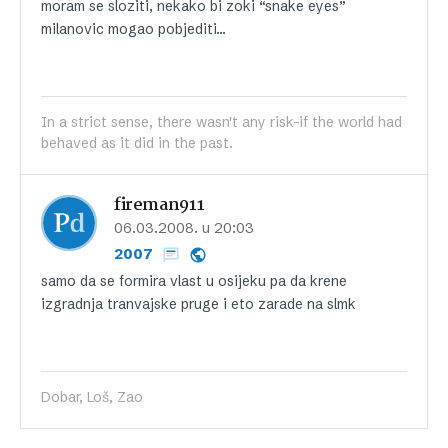
moram se sloziti, nekako bi zoki “snake eyes”
milanovic mogao pobjediti…
In a strict sense, there wasn't any risk-if the world had
behaved as it did in the past.
fireman911
06.03.2008. u 20:03
2007
samo da se formira vlast u osijeku pa da krene
izgradnja tranvajske pruge i eto zarade na slmk
Dobar, Loš, Zao