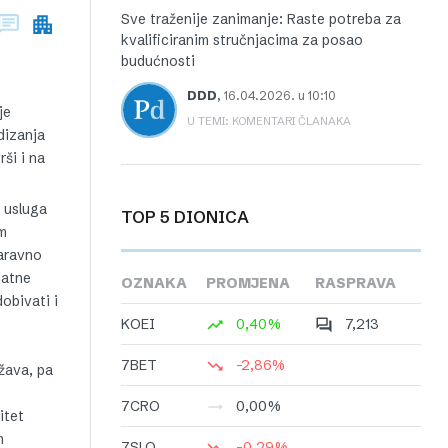
Sve traženije zanimanje: Raste potreba za
kvalificiranim stručnjacima za posao
budućnosti
DDD
,
16.04.2026. u 10:10
je
U TEMI: KOMENTARI ČLANAKA
dizanja
ši i na
i usluga
TOP 5 DIONICA
m
naravno
datne
OZNAKA
PROMJENA
RASPRAVA
obivati i
KOEI
0,40%
7,213
7BET
-2,86%
ržava, pa
7CRO
0,00%
itet
m
7SLO
-0,29%