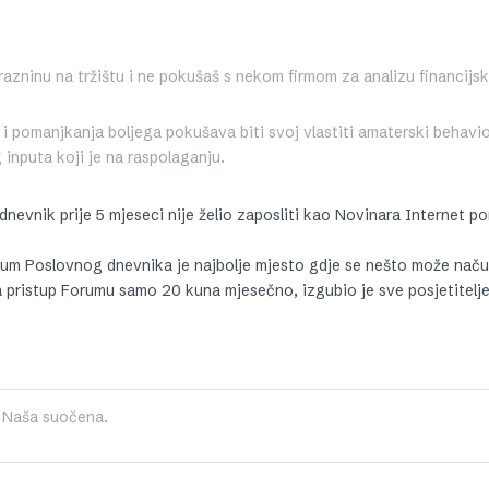
prazninu na tržištu i ne pokušaš s nekom firmom za analizu financijsk
i pomanjkanja boljega pokušava biti svoj vlastiti amaterski behavio
 inputa koji je na raspolaganju.
 dnevnik prije 5 mjeseci nije želio zaposliti kao Novinara Internet po
Forum Poslovnog dnevnika je najbolje mjesto gdje se nešto može naču
a pristup Forumu samo 20 kuna mjesečno, izgubio je sve posjetitelje
pa Naša suočena.