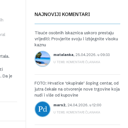
NAJNOVIJI KOMENTARI
ih
Tisuće osobnih iskaznica uskoro prestaju
ral
vrijediti: Provjerite svoju i izbjegnite visoku
kaznu
matalanka
,
25.04.2026. u 09:33
rtala.
U TEMI: KOMENTARI ČLANAKA
ti
. Da je
FOTO: Hrvatice ‘okupirale’ šoping centar, od
jutra čekale na otvorenje nove trgovine koja
nudi i više od kupovine
mars2
,
24.04.2026. u 12:00
U TEMI: KOMENTARI ČLANAKA