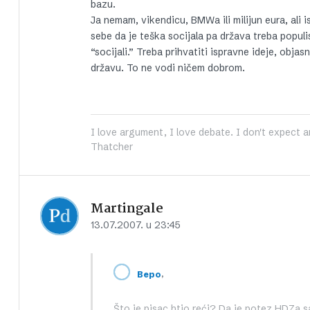
bazu.
Ja nemam, vikendicu, BMWa ili milijun eura, ali i
sebe da je teška socijala pa država treba popul
“socijali.” Treba prihvatiti ispravne ideje, objas
državu. To ne vodi ničem dobrom.
I love argument, I love debate. I don't expect a
Thatcher
Martingale
13.07.2007. u 23:45
,
Bepo
Što je pisac htio reći? Da je potez HDZa 