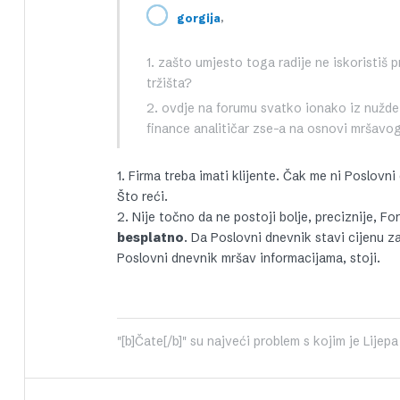
,
gorgija
1. zašto umjesto toga radije ne iskoristiš 
tržišta?
2. ovdje na forumu svatko ionako iz nužde 
finance analitičar zse-a na osnovi mršavog
1. Firma treba imati klijente. Čak me ni Poslovni
Što reći.
2. Nije točno da ne postoji bolje, preciznije, 
besplatno
. Da Poslovni dnevnik stavi cijenu z
Poslovni dnevnik mršav informacijama, stoji.
"[b]Čate[/b]" su najveći problem s kojim je Lije