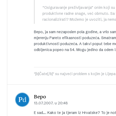
“Osiguravanje preživljavanja” onim koji su 
produktivne radne snage, već obrnuto. Sa
racionalizirati? Možemo je uvoziti, ja nema
Bepo, ja sam nezaposlen pola godine, a vrlo sa
mjerenju Pareto efikasnosti poduzeća. Smatram
produktivnosti poduzeća. A takvi poput tebe me 
odbijenica popeo na 54. Mogu jedino da odem i
"[b]Čate[/b]" su najveći problem s kojim je Lije
Bepo
13.07.2007. u 20:48
E sad…. Kako te ja tjeram iz Hrvatske? To je no