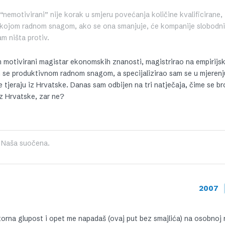
“nemotivirani” nije korak u smjeru povećanja količine kvalificirane,
 kojom radnom snagom, ako se ona smanjuje, će kompanije slobodni
m ništa protiv.
m motivirani magistar ekonomskih znanosti, magistrirao na empirij
 se produktivnom radnom snagom, a specijalizirao sam se u mjerenj
tjeraju iz Hrvatske. Danas sam odbijen na tri natječaja, čime se br
z Hrvatske, zar ne?
pa Naša suočena.
2007
torna glupost i opet me napadaš (ovaj put bez smajlića) na osobnoj r