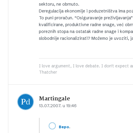
sektoru, ne obrnuto.
Deregulacija ekonomije i poduzetništva ima pozi
To puni proračun. “Osiguravanje preživljavanja”
kvalificirane, produktivne radne snage, već obr
poreznih stopa na ostatak radne snage i kompa
slobodnije racionalizirati? Možemo je uvoziti, j
I love argument, I love debate. I don't expect a
Thatcher
Martingale
13.07.2007. u 19:46
,
Bepo