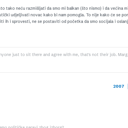
sto tako neću razmišljati da smo mi balkan (što nismo) i da većina mi
istički udjeljivati novac kako bi nam pomogla. To nije kako će se po
niti ih i sprovesti, ne se postaviti od početka da smo socijala i oslan
nyone just to sit there and agree with me, that's not their job. Marg
2007
samo političke naravi zbog izbora?