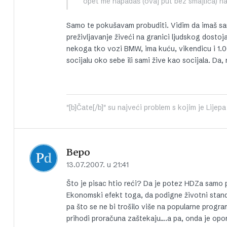
opet me napadaš (ovaj put bez smajlića) na
Samo te pokušavam probuditi. Vidim da imaš sam
preživljavanje živeći na granici ljudskog dostoja
nekoga tko vozi BMW, ima kuću, vikendicu i 1.00
socijalu oko sebe ili sami žive kao socijala. Da
"[b]Čate[/b]" su najveći problem s kojim je Lije
Bepo
13.07.2007. u 21:41
Što je pisac htio reći? Da je potez HDZa samo p
Ekonomski efekt toga, da podigne životni stand
pa što se ne bi trošilo više na popularne progra
prihodi proračuna zaštekaju….a pa, onda je opor