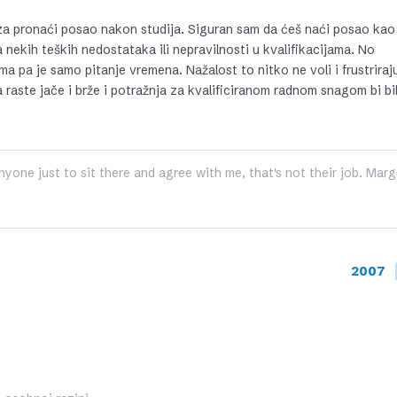
a pronaći posao nakon studija. Siguran sam da ćeš naći posao kao
 nekih teških nedostataka ili nepravilnosti u kvalifikacijama. No
a pa je samo pitanje vremena. Nažalost to nitko ne voli i frustriraju
raste jače i brže i potražnja za kvalificiranom radnom snagom bi bil
nyone just to sit there and agree with me, that's not their job. Marg
2007