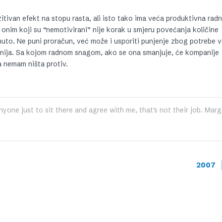
tivan efekt na stopu rasta, ali isto tako ima veća produktivna rad
 onim koji su “nemotivirani” nije korak u smjeru povećanja količine
nuto. Ne puni proračun, već može i usporiti punjenje zbog potrebe 
nija. Sa kojom radnom snagom, ako se ona smanjuje, će kompanije
a nemam ništa protiv.
nyone just to sit there and agree with me, that's not their job. Marg
2007