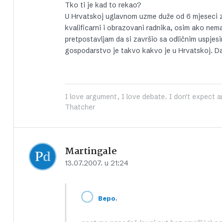
Tko ti je kad to rekao?
U Hrvatskoj uglavnom uzme duže od 6 mjeseci z
kvalificarni i obrazovani radnika, osim ako nema
pretpostavljam da si završio sa odličnim uspjesim
gospodarstvo je takvo kakvo je u Hrvatskoj. Da 
I love argument, I love debate. I don't expect a
Thatcher
Martingale
13.07.2007. u 21:24
,
Bepo