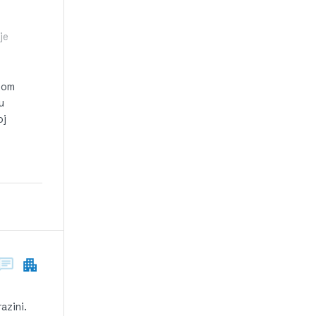
je
skom
u
oj
azini.