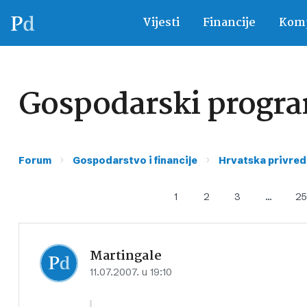
Vijesti
Financije
Komp
Gospodarski program
›
›
Forum
Gospodarstvo i financije
Hrvatska privred
1
2
3
…
25
Martingale
11.07.2007. u 19:10