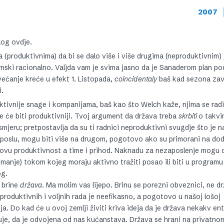
2007
log ovdje.
 (produktivnima) da bi se dalo više i više drugima (neproduktivnim) 
onmski racionalno. Valjda vam je svima jasno da je Sanaderom plan po
ećanje kreće u efekt 1. Listopada,
coincidentaly
baš kad sezona zavr
i.
uktivnije snage i kompanijama, baš kao što Welch kaže, njima se rad
e će biti produktivniji. Tvoj argument da država treba
skrbiti
o takvi
mjeru; pretpostavlja da su ti radnici neproduktivni svugdje što je 
 poslu, mogu biti više na drugom, pogotovo ako su primorani na do
jihovu produktivnost a time i prihod. Naknadu za nezaposlenje mogu d
i manje) tokom kojeg moraju aktivno tražiti posao ili biti u programu
og.
a brine
država
. Ma molim vas lijepo. Brinu se porezni obveznici, ne d
produktivnih i voljnih rada je neefikasno, a pogotovo u našoj lošoj
ja. Do kad će u ovoj zemlji živiti kriva ideja da je država nekakv ent
đuje, da je odvojena od nas kućanstava. Država se hrani na privatno