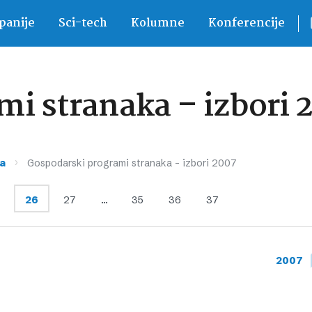
anije
Sci-tech
Kolumne
Konferencije
i stranaka – izbori 
›
a
Gospodarski programi stranaka – izbori 2007
26
27
…
35
36
37
2007