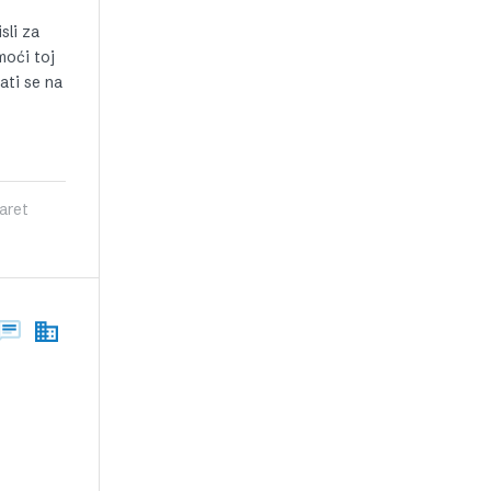
sli za
moći toj
jati se na
aret