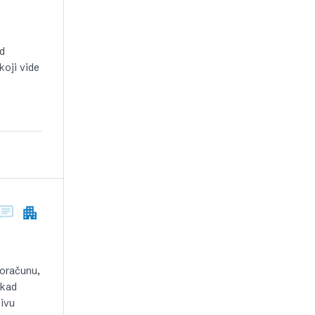
od
koji vide
roračunu,
 kad
zivu