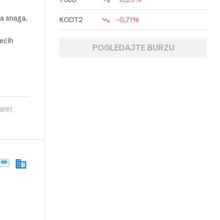
na snaga.
KODT2
-0,71%
većih
POGLEDAJTE BURZU
aret