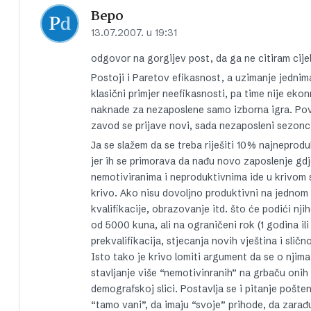
Bepo
13.07.2007. u 19:31
odgovor na gorgijev post, da ga ne citiram cije
Postoji i Paretov efikasnost, a uzimanje jednima
klasični primjer neefikasnosti, pa time nije ek
naknade za nezaposlene samo izborna igra. Pov
zavod se prijave novi, sada nezaposleni sezonc
Ja se slažem da se treba riješiti 10% najneprod
jer ih se primorava da nađu novo zaposlenje gdj
nemotiviranima i neproduktivnima ide u krivom s
krivo. Ako nisu dovoljno produktivni na jednom
kvalifikacije, obrazovanje itd. što će podići n
od 5000 kuna, ali na ograničeni rok (1 godina il
prekvalifikacija, stjecanja novih vještina i sličn
Isto tako je krivo lomiti argument da se o njim
stavljanje više “nemotivinranih” na grbaču onih 
demografskoj slici. Postavlja se i pitanje pošten
“tamo vani”, da imaju “svoje” prihode, da zara