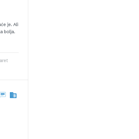
će je. Ali
a bolja.
aret