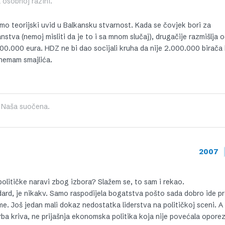
 osobnoj razini.
o teorijski uvid u Balkansku stvarnost. Kada se čovjek bori za
nstva (nemoj misliti da je to i sa mnom slučaj), drugačije razmišlja 
0.000 eura. HDZ ne bi dao socijali kruha da nije 2.000.000 birača 
, nemam smajlića.
pa Naša suočena.
2007
olitičke naravi zbog izbora? Slažem se, to sam i rekao.
ard, je nikakv. Samo raspodijela bogatstva pošto sada dobro ide p
me. Još jedan mali dokaz nedostatka liderstva na političkoj sceni. A
ba kriva, ne prijašnja ekonomska politika koja nije povećala opore