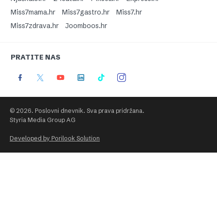
Miss7mama.hr
Miss7gastro.hr
Miss7.hr
Miss7zdrava.hr
Joomboos.hr
PRATITE NAS
© 2026. Poslovni dnevnik. Sva prava pridržana.
Styria Media Group AG
Developed by Porilook Solution