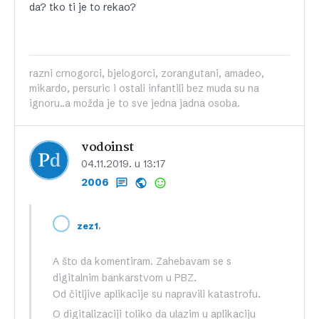
da? tko ti je to rekao?
razni crnogorci, bjelogorci, zorangutani, amadeo,
mikardo, persuric i ostali infantili bez muda su na
ignoru..a možda je to sve jedna jadna osoba.
vodoinst
04.11.2019. u 13:17
2006
,
zez1
A što da komentiram. Zahebavam se s
digitalnim bankarstvom u PBZ.
Od čitljive aplikacije su napravili katastrofu.
O digitalizaciji toliko da ulazim u aplikaciju