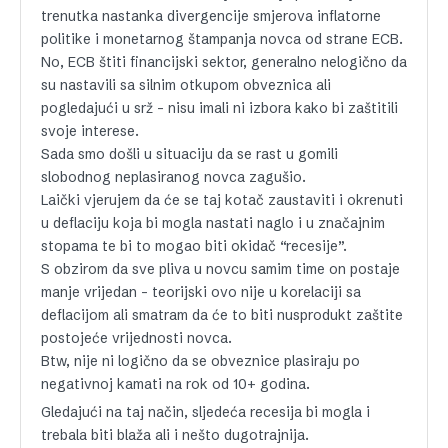
trenutka nastanka divergencije smjerova inflatorne
politike i monetarnog štampanja novca od strane ECB.
No, ECB štiti financijski sektor, generalno nelogično da
su nastavili sa silnim otkupom obveznica ali
pogledajući u srž – nisu imali ni izbora kako bi zaštitili
svoje interese.
Sada smo došli u situaciju da se rast u gomili
slobodnog neplasiranog novca zagušio.
Laički vjerujem da će se taj kotač zaustaviti i okrenuti
u deflaciju koja bi mogla nastati naglo i u značajnim
stopama te bi to mogao biti okidač “recesije”.
S obzirom da sve pliva u novcu samim time on postaje
manje vrijedan – teorijski ovo nije u korelaciji sa
deflacijom ali smatram da će to biti nusprodukt zaštite
postojeće vrijednosti novca.
Btw, nije ni logično da se obveznice plasiraju po
negativnoj kamati na rok od 10+ godina.
Gledajući na taj način, sljedeća recesija bi mogla i
trebala biti blaža ali i nešto dugotrajnija.