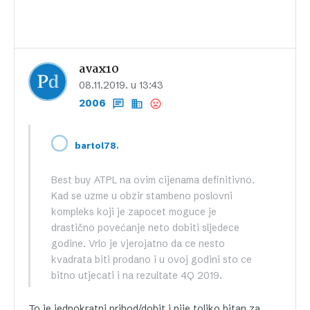
avax10
08.11.2019. u 13:43
2006
,
bartol78
Best buy ATPL na ovim cijenama definitivno.
Kad se uzme u obzir stambeno poslovni
kompleks koji je zapocet moguce je
drastično povećanje neto dobiti sljedece
godine. Vrlo je vjerojatno da ce nesto
kvadrata biti prodano i u ovoj godini sto ce
bitno utjecati i na rezultate 4Q 2019.
To je jednokratni prihod/dobit i nije toliko bitan za