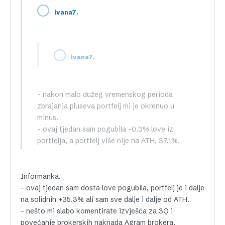
,
ivana7
,
ivana7
– nakon malo dužeg vremenskog perioda
zbrajanja pluseva portfelj mi je okrenuo u
minus.
– ovaj tjedan sam pogubila -0.3% love iz
portfelja, a portfelj više nije na ATH, 37.1%.
Informanka.
– ovaj tjedan sam dosta love pogubila, portfelj je i dalje
na solidnih +35.3% ali sam sve dalje i dalje od ATH.
– nešto mi slabo komentirate izvješća za 3Q i
povećanje brokerskih naknada Agram brokera.