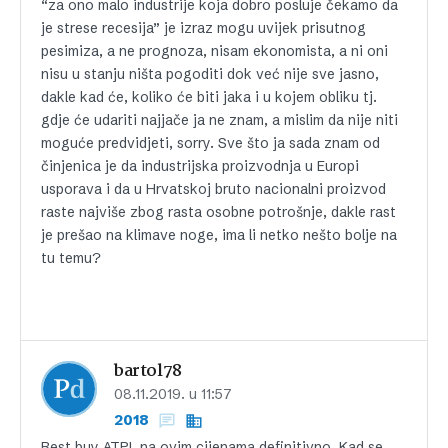
“za ono malo industrije koja dobro posluje čekamo da
je strese recesija” je izraz mogu uvijek prisutnog
pesimiza, a ne prognoza, nisam ekonomista, a ni oni
nisu u stanju ništa pogoditi dok već nije sve jasno,
dakle kad će, koliko će biti jaka i u kojem obliku tj.
gdje će udariti najjače ja ne znam, a mislim da nije niti
moguće predvidjeti, sorry. Sve što ja sada znam od
činjenica je da industrijska proizvodnja u Europi
usporava i da u Hrvatskoj bruto nacionalni proizvod
raste najviše zbog rasta osobne potrošnje, dakle rast
je prešao na klimave noge, ima li netko nešto bolje na
tu temu?
bartol78
08.11.2019. u 11:57
2018
Best buy ATPL na ovim cijenama definitivno. Kad se