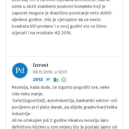
uzme u obzir stambeno poslovni kompleks koji je
zapocet moguce je drastično povećanje neto dobiti
sljedece godine. Vrlo je vjerojatno da ce nesto
kvadrata biti prodano i u ovoj godini sto ce bitno
utjecati i na rezultate 4Q 2019.
Invest
08.11.2019. u 12:01
2013
Recesija, kada dođe, će sigurno pogoditi sve, neke
više neke manje.
Turisti/ugostitelji, autoindustrija, bankarski sektor- oni
povijesno prvi plate danak, pa slijede građevinari/teška
industrija-
Ali ne očekujem još 2 godine nikakvu recesiju iako
definitvno klizimo u tom smjeru što je postalo jasno od