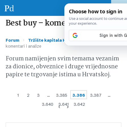
Best buy – komentari i analize
›
›
Forum
Tržište kapitala Hrvatska
Best buy –
komentari i analize
Forum namijenjen svim temama vezanim
za dionice, obveznice i druge vrijednosne
papire te trgovanje istima u Hrvatskoj.
1
2
3
…
3.385
3.386
3.387
…
3.640
3.641
3.642