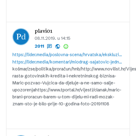
plavi01
08.11.2019. u 14:15
2011
https://lider.media/poslovna-scena/hrvatska/ekskluzivno-fina-potvrdila-kupnju-dionica-zagrebacke-burze-128884
https://lider.media/komentari/miodrag-sajatovic-jedna-rijec-dovoljna-je-za-opis-politicko-ekonomske-kasne-jeseni-2019-kosmar-128849
košmar/zse/politika/proračun/hnb/http://www.novilist.hr/Vij
rasta-gotovinskih-kredita-i-nekretninskog-biznisa-
Maric-pozvao-Vujcica-da-djeluje-a-ne-samo-salje-
upozorenjahttps://www.tportal.hr/vijesti/clanak/maric-
brani-proracun-barem-u-tom-dijelu-mi-radi-mozak-
znam-sto-je-bilo-prije-10-godina-foto-20191108