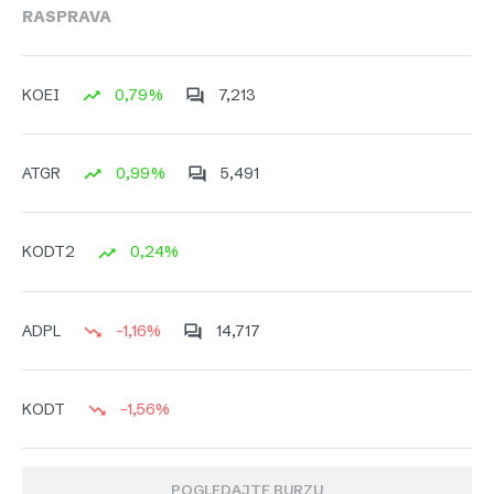
RASPRAVA
0,79%
7,213
KOEI
0,99%
5,491
ATGR
0,24%
KODT2
-1,16%
14,717
ADPL
-1,56%
KODT
POGLEDAJTE BURZU