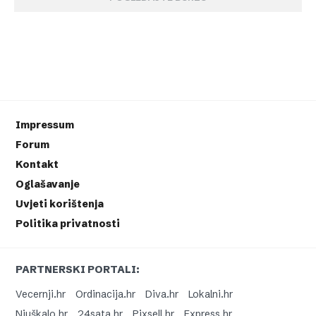
Impressum
Forum
Kontakt
Oglašavanje
Uvjeti korištenja
Politika privatnosti
PARTNERSKI PORTALI:
Vecernji.hr
Ordinacija.hr
Diva.hr
Lokalni.hr
Njuškalo.hr
24sata.hr
Pixsell.hr
Express.hr