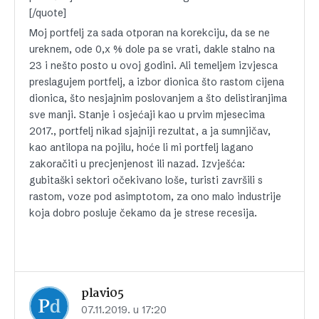
[/quote]
Moj portfelj za sada otporan na korekciju, da se ne
ureknem, ode 0,x % dole pa se vrati, dakle stalno na
23 i nešto posto u ovoj godini. Ali temeljem izvjesca
preslagujem portfelj, a izbor dionica što rastom cijena
dionica, što nesjajnim poslovanjem a što delistiranjima
sve manji. Stanje i osjećaji kao u prvim mjesecima
2017., portfelj nikad sjajniji rezultat, a ja sumnjičav,
kao antilopa na pojilu, hoće li mi portfelj lagano
zakoračiti u precjenjenost ili nazad. Izvješća:
gubitaški sektori očekivano loše, turisti završili s
rastom, voze pod asimptotom, za ono malo industrije
koja dobro posluje čekamo da je strese recesija.
plavi05
07.11.2019. u 17:20