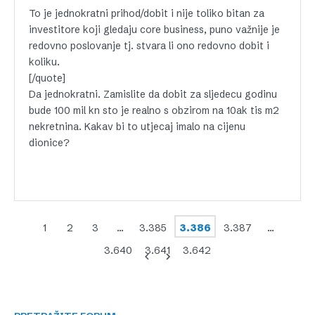
To je jednokratni prihod/dobit i nije toliko bitan za
investitore koji gledaju core business, puno važnije je
redovno poslovanje tj. stvara li ono redovno dobit i
koliku.
[/quote]
Da jednokratni. Zamislite da dobit za sljedecu godinu
bude 100 mil kn sto je realno s obzirom na 10ak tis m2
nekretnina. Kakav bi to utjecaj imalo na cijenu
dionice?
1
2
3
…
3.385
3.386
3.387
…
3.640
3.641
3.642