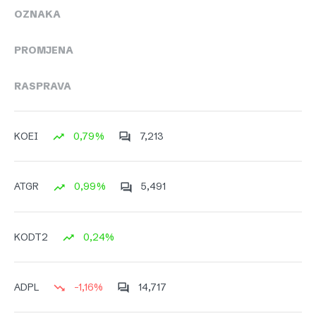
OZNAKA
PROMJENA
RASPRAVA
0,79%
7,213
KOEI
0,99%
5,491
ATGR
0,24%
KODT2
-1,16%
14,717
ADPL