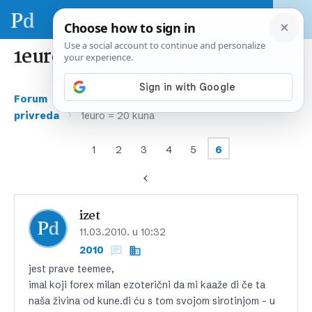
1euro = 20 kuna
›
›
Forum
Gospodarstvo i financije
Hrvatska
›
privreda
1euro = 20 kuna
1
2
3
4
5
6
izet
11.03.2010. u 10:32
2010
jest prave teemee,
imal koji forex milan ezoterični da mi kaaže di če ta
naša živina od kune.di ću s tom svojom sirotinjom – u