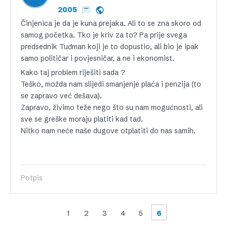
2005
Činjenica je da je kuna prejaka. Ali to se zna skoro od
samog početka. Tko je kriv za to? Pa prije svega
predsednik Tuđman koji je to dopustio, ali bio je ipak
samo političar i povjesničar, a ne i ekonomist.
Kako taj problem riješiti sada ?
Teško, možda nam slijedi smanjenje plaća i penzija (to
se zapravo već dešava).
Zapravo, živimo teže nego što su nam mogućnosti, ali
sve se greške moraju platiti kad tad.
Nitko nam neće naše dugove otplatiti do nas samih.
Potpis
1
2
3
4
5
6