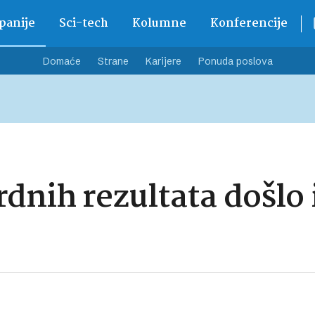
anije
Sci-tech
Kolumne
Konferencije
Domaće
Strane
Karijere
Ponuda poslova
dnih rezultata došlo 