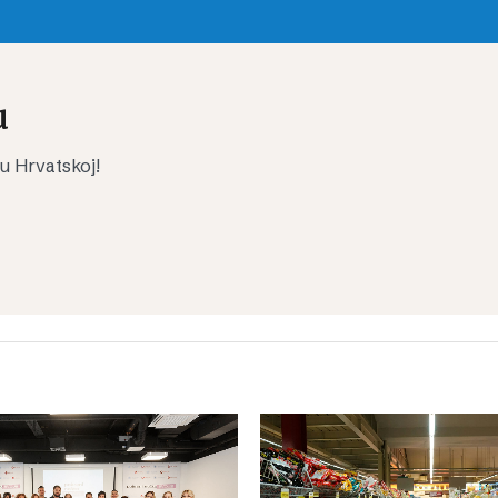
u
 u Hrvatskoj!