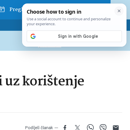
Pregled dana
Pretplatite se na Poslovni
Već od
10 EUR
mjesečno
i uz korištenje
Podijeli članak —