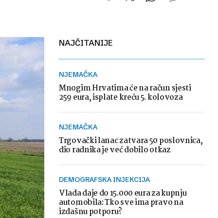
NAJČITANIJE
NJEMAČKA
Mnogim Hrvatima će na račun sjesti
259 eura, isplate kreću 5. kolovoza
NJEMAČKA
Trgovački lanac zatvara 50 poslovnica,
dio radnika je već dobilo otkaz
DEMOGRAFSKA INJEKCIJA
Vlada daje do 15.000 eura za kupnju
automobila: Tko sve ima pravo na
izdašnu potporu?