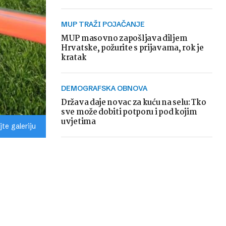
MUP TRAŽI POJAČANJE
MUP masovno zapošljava diljem
Hrvatske, požurite s prijavama, rok je
kratak
DEMOGRAFSKA OBNOVA
Država daje novac za kuću na selu: Tko
sve može dobiti potporu i pod kojim
uvjetima
te galeriju