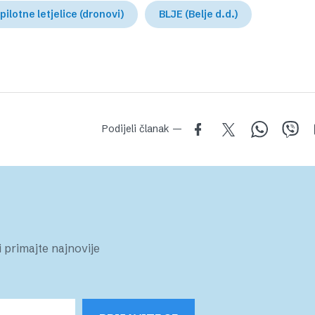
pilotne letjelice (dronovi)
BLJE (Belje d.d.)
Podijeli članak —
 primajte najnovije