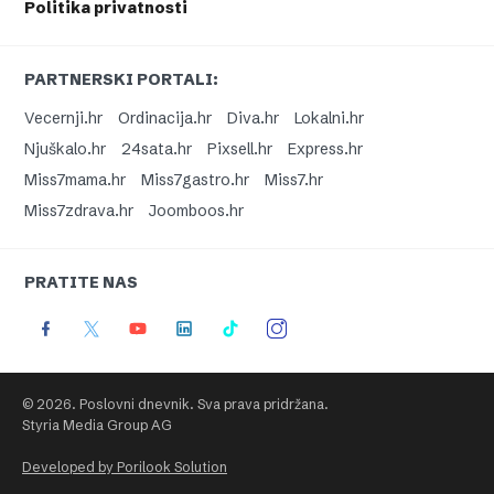
Politika privatnosti
PARTNERSKI PORTALI:
Vecernji.hr
Ordinacija.hr
Diva.hr
Lokalni.hr
Njuškalo.hr
24sata.hr
Pixsell.hr
Express.hr
Miss7mama.hr
Miss7gastro.hr
Miss7.hr
Miss7zdrava.hr
Joomboos.hr
PRATITE NAS
© 2026. Poslovni dnevnik. Sva prava pridržana.
Styria Media Group AG
Developed by Porilook Solution