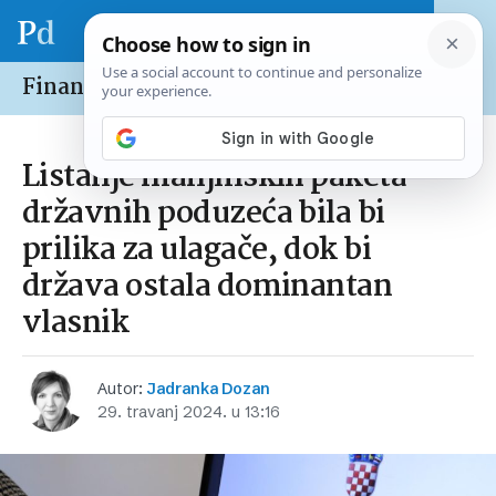
Financije /
Tržišta
Listanje manjinskih paketa
državnih poduzeća bila bi
prilika za ulagače, dok bi
država ostala dominantan
vlasnik
Autor:
Jadranka Dozan
29. travanj 2024. u 13:16