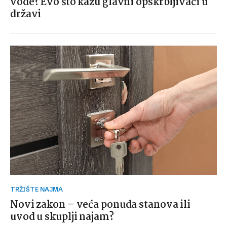
vode? Evo što kažu glavni opskrbljivači u
državi
TRŽIŠTE NAJMA
Novi zakon – veća ponuda stanova ili
uvod u skuplji najam?