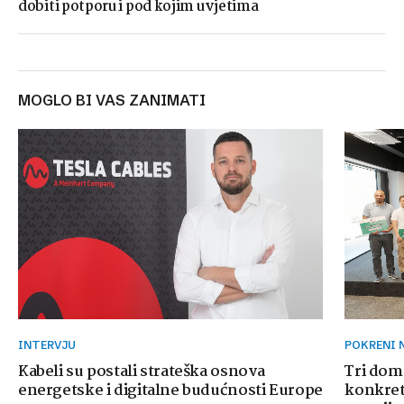
dobiti potporu i pod kojim uvjetima
MOGLO BI VAS ZANIMATI
INTERVJU
POKRENI
Kabeli su postali strateška osnova
Tri dom
energetske i digitalne budućnosti Europe
konkretn