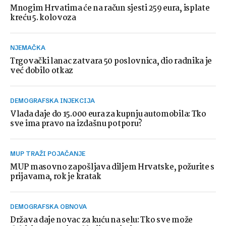
Mnogim Hrvatima će na račun sjesti 259 eura, isplate
kreću 5. kolovoza
NJEMAČKA
Trgovački lanac zatvara 50 poslovnica, dio radnika je
već dobilo otkaz
DEMOGRAFSKA INJEKCIJA
Vlada daje do 15.000 eura za kupnju automobila: Tko
sve ima pravo na izdašnu potporu?
MUP TRAŽI POJAČANJE
MUP masovno zapošljava diljem Hrvatske, požurite s
prijavama, rok je kratak
DEMOGRAFSKA OBNOVA
Država daje novac za kuću na selu: Tko sve može