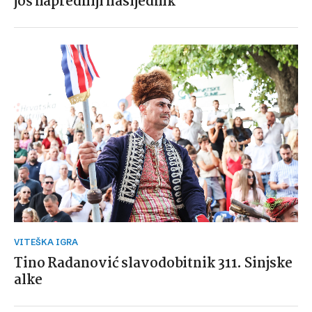
još napredniji nasljednik
VITEŠKA IGRA
Tino Radanović slavodobitnik 311. Sinjske
alke