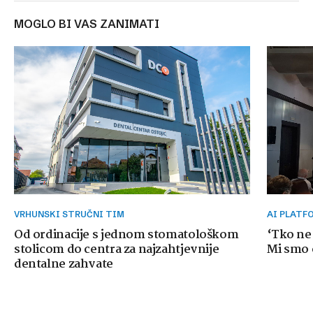
MOGLO BI VAS ZANIMATI
VRHUNSKI STRUČNI TIM
AI PLAT
Od ordinacije s jednom stomatološkom
‘Tko ne
stolicom do centra za najzahtjevnije
Mi smo o
dentalne zahvate