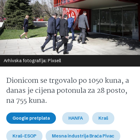
Arhivska fotografija: Pixsell
Dionicom se trgovalo po 1050 kuna, a
danas je cijena potonula za 28 posto,
na 755 kuna.
Google pretplata
HANFA
Kraš
Kraš-ESOP
Mesna industrija Braća Pivac