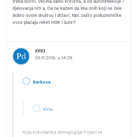
treba boriti. Većina samo kritizira, a od autorefleksije i
djelovanja niti a. Da ne kažem da ima onih koji ne žele
dobro ovom društvu i državi. Npr. zašto poduzetničke
ovce plaćaju reket HGK i šute?
zez1
26.11.2019. u 14:28
,
Barbosa
,
Kirin
Koja kokošarska demagogija! Pojavi se