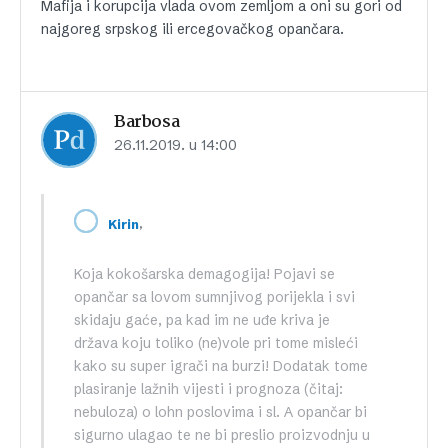
Mafija i korupcija vlada ovom zemljom a oni su gori od
najgoreg srpskog ili ercegovačkog opančara.
Barbosa
26.11.2019. u 14:00
,
Kirin
Koja kokošarska demagogija! Pojavi se
opančar sa lovom sumnjivog porijekla i svi
skidaju gaće, pa kad im ne uđe kriva je
država koju toliko (ne)vole pri tome misleći
kako su super igrači na burzi! Dodatak tome
plasiranje lažnih vijesti i prognoza (čitaj:
nebuloza) o lohn poslovima i sl. A opančar bi
sigurno ulagao te ne bi preslio proizvodnju u