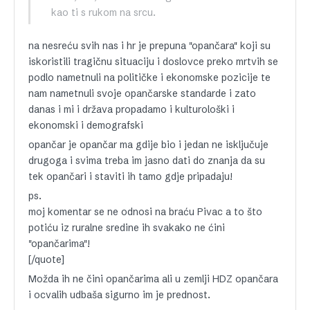
kao ti s rukom na srcu.
na nesreću svih nas i hr je prepuna "opančara" koji su
iskoristili tragičnu situaciju i doslovce preko mrtvih se
podlo nametnuli na političke i ekonomske pozicije te
nam nametnuli svoje opančarske standarde i zato
danas i mi i država propadamo i kulturološki i
ekonomski i demografski
opančar je opančar ma gdije bio i jedan ne isključuje
drugoga i svima treba im jasno dati do znanja da su
tek opančari i staviti ih tamo gdje pripadaju!
ps.
moj komentar se ne odnosi na braću Pivac a to što
potiću iz ruralne sredine ih svakako ne ćini
"opančarima"!
[/quote]
Možda ih ne čini opančarima ali u zemlji HDZ opančara
i ocvalih udbaša sigurno im je prednost.