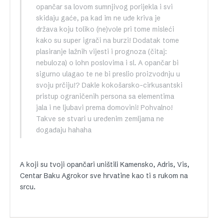
opančar sa lovom sumnjivog porijekla i svi
skidaju gaće, pa kad im ne uđe kriva je
država koju toliko (ne)vole pri tome misleći
kako su super igrači na burzi! Dodatak tome
plasiranje lažnih vijesti i prognoza (čitaj:
nebuloza) o lohn poslovima i sl. A opančar bi
sigurno ulagao te ne bi preslio proizvodnju u
svoju prčiju!? Dakle kokošarsko-cirkusantski
pristup ograničenih persona sa elementima
jala i ne ljubavi prema domovini! Pohvalno!
Takve se stvari u uređenim zemljama ne
događaju hahaha
A koji su tvoji opančari uništili Kamensko, Adris, Vis,
Centar Baku Agrokor sve hrvatine kao ti s rukom na
srcu.