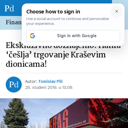
Financije /
Tržišta
Ekskluzivno doznajemo: Hanfa
‘češlja’ trgovanje Kraševim
dionicama!
Autor:
Tomislav Pili
25. studeni 2019. u 13:08