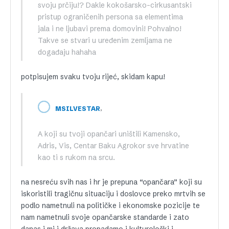
svoju prčiju!? Dakle kokošarsko-cirkusantski
pristup ograničenih persona sa elementima
jala i ne ljubavi prema domovini! Pohvalno!
Takve se stvari u uređenim zemljama ne
događaju hahaha
potpisujem svaku tvoju rijeć, skidam kapu!
,
MSILVESTAR
A koji su tvoji opančari uništili Kamensko,
Adris, Vis, Centar Baku Agrokor sve hrvatine
kao ti s rukom na srcu.
na nesreću svih nas i hr je prepuna “opančara” koji su
iskoristili tragičnu situaciju i doslovce preko mrtvih se
podlo nametnuli na političke i ekonomske pozicije te
nam nametnuli svoje opančarske standarde i zato