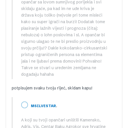
opančar sa lovom sumnjivog porijekla i svi
skidaju gaće, pa kad im ne uđe kriva je
država koju toliko (ne)vole pri tome misleći
kako su super igrači na burzi! Dodatak tome
plasiranje lažnih vijesti i prognoza (čitaj:
nebuloza) o lohn poslovima i sl. A opančar bi
sigurno ulagao te ne bi preslio proizvodnju u
svoju prčiju!? Dakle kokošarsko-cirkusantski
pristup ograničenih persona sa elementima
jala i ne ljubavi prema domovini! Pohvalno!
Takve se stvari u uređenim zemljama ne
događaju hahaha
potpisujem svaku tvoju rijeć, skidam kapu!
,
MSILVESTAR
A koji su tvoji opančari uništili Kamensko,
Adris, Vis, Centar Baku Agrokor sve hrvatine