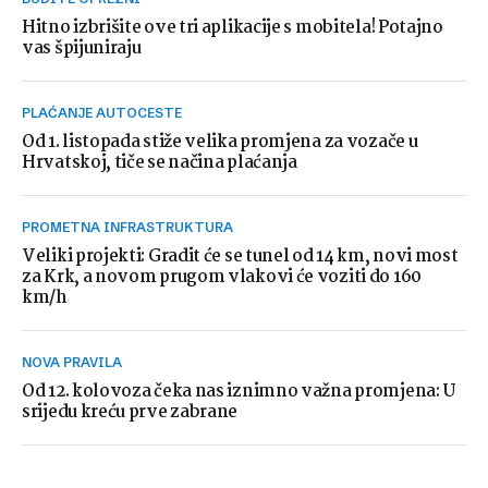
Hitno izbrišite ove tri aplikacije s mobitela! Potajno
vas špijuniraju
PLAĆANJE AUTOCESTE
Od 1. listopada stiže velika promjena za vozače u
Hrvatskoj, tiče se načina plaćanja
PROMETNA INFRASTRUKTURA
Veliki projekti: Gradit će se tunel od 14 km, novi most
za Krk, a novom prugom vlakovi će voziti do 160
km/h
NOVA PRAVILA
Od 12. kolovoza čeka nas iznimno važna promjena: U
srijedu kreću prve zabrane