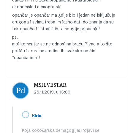
danas i mi i država propadamo i kulturološki i
ekonomski i demografski
opančar je opančar ma gdije bio i jedan ne isključuje
drugoga i svima treba im jasno dati do znanja da su
tek opančari i staviti ih tamo gdje pripadaju!
ps.
moj komentar se ne odnosi na braću Pivac a to što
potiću iz ruralne sredine ih svakako ne ćini
“opančarima”!
MSILVESTAR
26.11.2019. u 13:00
,
Kirin
Koja kokošarska demagogija! Pojavi se