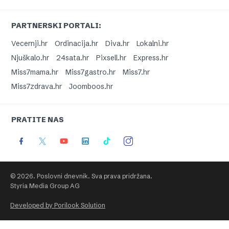
PARTNERSKI PORTALI:
Vecernji.hr
Ordinacija.hr
Diva.hr
Lokalni.hr
Njuškalo.hr
24sata.hr
Pixsell.hr
Express.hr
Miss7mama.hr
Miss7gastro.hr
Miss7.hr
Miss7zdrava.hr
Joomboos.hr
PRATITE NAS
© 2026. Poslovni dnevnik. Sva prava pridržana.
Styria Media Group AG
Developed by Porilook Solution