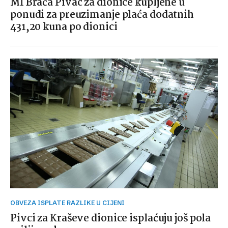
MI Braća Pivac za dionice kupljene u
ponudi za preuzimanje plaća dodatnih
431,20 kuna po dionici
OBVEZA ISPLATE RAZLIKE U CIJENI
Pivci za Kraševe dionice isplaćuju još pola