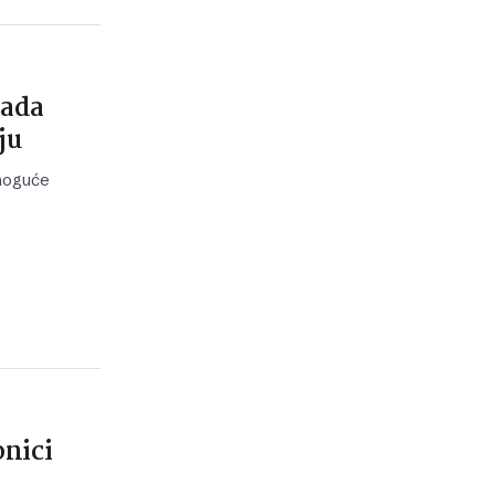
sada
ju
 moguće
onici