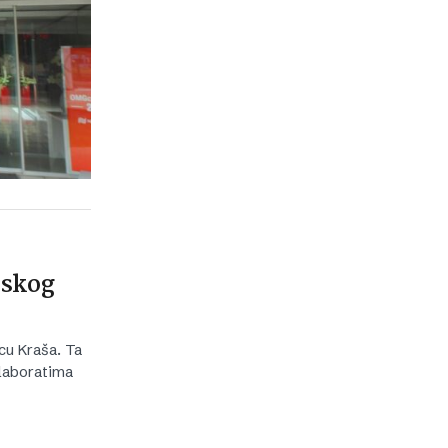
pskog
cu Kraša. Ta
elaboratima