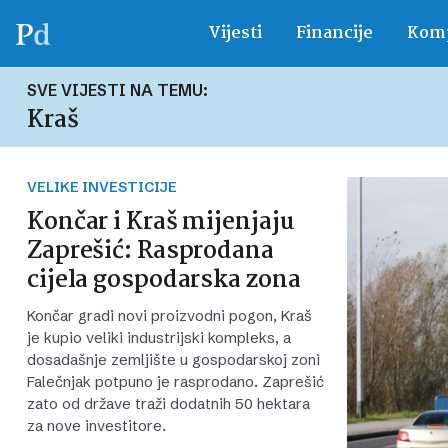
Vijesti
Financije
Komp
SVE VIJESTI NA TEMU:
Kraš
VELIKE INVESTICIJE
Končar i Kraš mijenjaju
Zaprešić: Rasprodana
cijela gospodarska zona
Končar gradi novi proizvodni pogon, Kraš
je kupio veliki industrijski kompleks, a
dosadašnje zemljište u gospodarskoj zoni
Falečnjak potpuno je rasprodano. Zaprešić
zato od države traži dodatnih 50 hektara
za nove investitore.