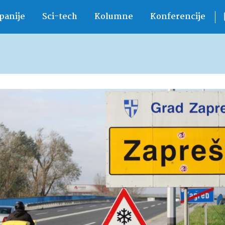
anije
Sci-tech
Kolumne
Konferencije