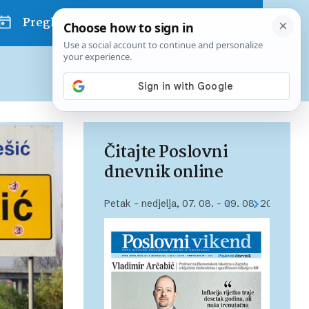
Pregled dana
Pretplatite se na Poslovni
Već od
10 EUR
mjesečno
Čitajte Poslovni
dnevnik online
Petak – nedjelja, 07. 08. – 09. 08. 2026.