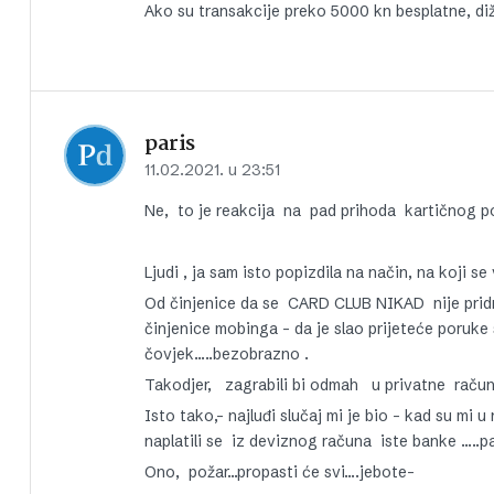
Ako su transakcije preko 5000 kn besplatne, dižem
paris
11.02.2021. u 23:51
Ne, to je reakcija na pad prihoda kartičnog p
Ljudi , ja sam isto popizdila na način, na koji
Od činjenice da se CARD CLUB NIKAD nije prid
činjenice mobinga – da je slao prijeteće poruk
čovjek…..bezobrazno .
Takodjer, zagrabili bi odmah u privatne račune
Isto tako,- najluđi slučaj mi je bio – kad su m
naplatili se iz deviznog računa iste banke …..
Ono, požar…propasti će svi….jebote–