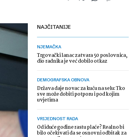
NAJČITANIJE
NJEMAČKA
Trgovački lanac zatvara 50 poslovnica,
dio radnika je već dobilo otkaz
DEMOGRAFSKA OBNOVA
Država daje novac za kuću na selu: Tko
sve može dobiti potporu i pod kojim
uvjetima
VRIJEDNOST RADA
Od iduće godine rastu plaće? Realno bi
bilo očekivati da se osnovni odbitak za