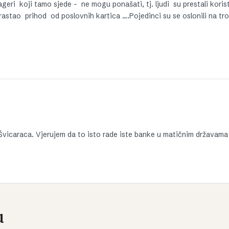
geri koji tamo sjede – ne mogu ponašati, tj. ljudi su prestali korist
rastao prihod od poslovnih kartica ….Pojedinci su se oslonili na tr
 Švicaraca. Vjerujem da to isto rade iste banke u matičnim državama 
u