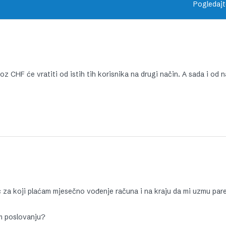
Pogledajt
z CHF će vratiti od istih tih korisnika na drugi način. A sada i od n
c za koji plaćam mjesečno vođenje računa i na kraju da mi uzmu par
om poslovanju?