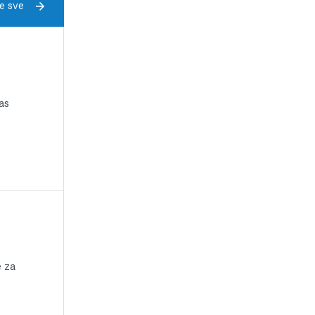
e sve
as
e za