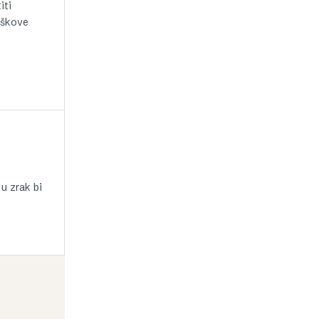
iti
oškove
u zrak bi