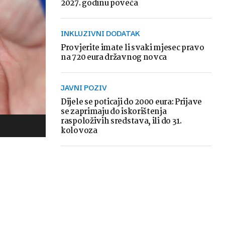
2027. godinu poveća
INKLUZIVNI DODATAK
Provjerite imate li svaki mjesec pravo
na 720 eura državnog novca
JAVNI POZIV
Dijele se poticaji do 2000 eura: Prijave
se zaprimaju do iskorištenja
raspoloživih sredstava, ili do 31.
kolovoza