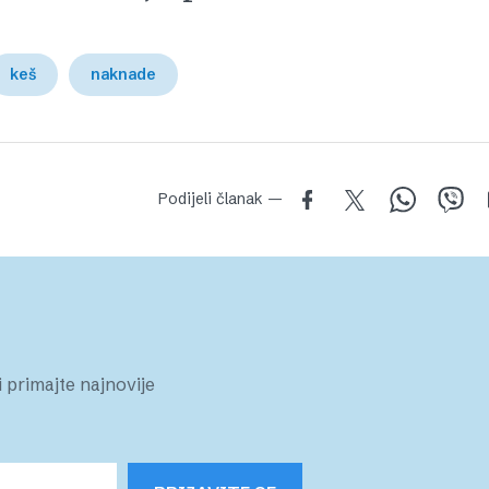
keš
naknade
Podijeli članak —
 primajte najnovije