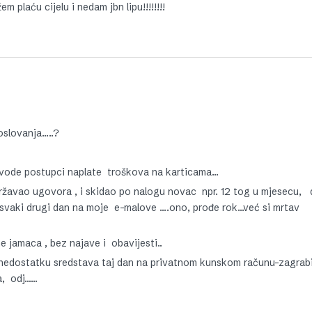
 plaću cijelu i nedam jbn lipu!!!!!!!!
oslovanja…..?
 se vode postupci naplate troškova na karticama…
ržavao ugovora , i skidao po nalogu novac npr. 12 tog u mjesecu,
e svaki drugi dan na moje e-malove ….ono, prođe rok…već si mrtav
 jamaca , bez najave i obavijesti..
i u nedostatku sredstava taj dan na privatnom kunskom računu-zagrabi
pa, odj……