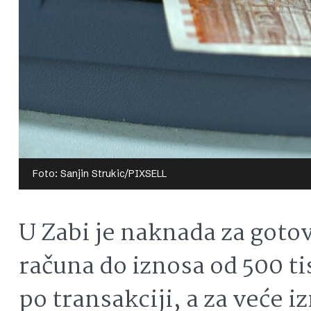
Foto: Sanjin Strukic/PIXSELL
U Zabi je naknada za goto
računa do iznosa od 500 ti
po transakciji, a za veće i