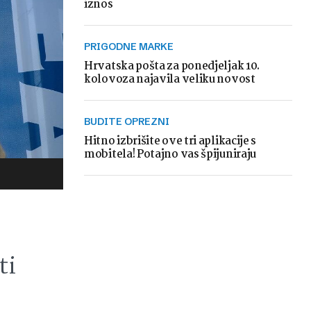
iznos
PRIGODNE MARKE
Hrvatska pošta za ponedjeljak 10.
kolovoza najavila veliku novost
BUDITE OPREZNI
Hitno izbrišite ove tri aplikacije s
mobitela! Potajno vas špijuniraju
ti