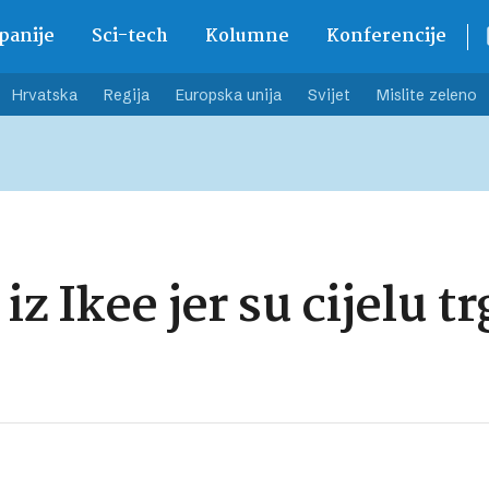
anije
Sci-tech
Kolumne
Konferencije
Hrvatska
Regija
Europska unija
Svijet
Mislite zeleno
iz Ikee jer su cijelu tr