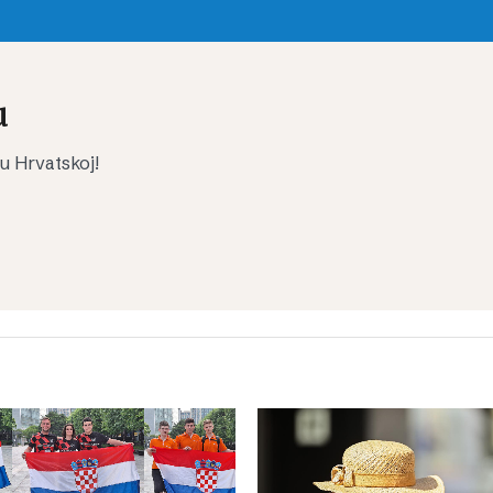
u
 u Hrvatskoj!