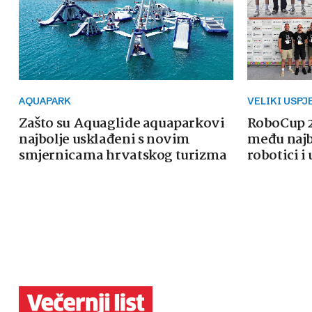
AQUAPARK
VELIKI USPJ
Zašto su Aquaglide aquaparkovi
RoboCup 2
najbolje usklađeni s novim
među najb
smjernicama hrvatskog turizma
robotici i