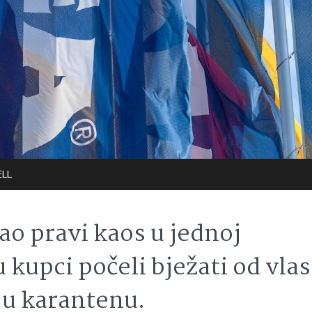
ELL
ao pravi kaos u jednoj
 kupci počeli bježati od vlas
i u karantenu.