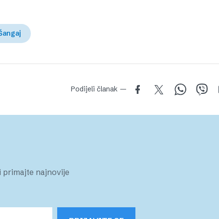
Šangaj
Podijeli članak —
 primajte najnovije