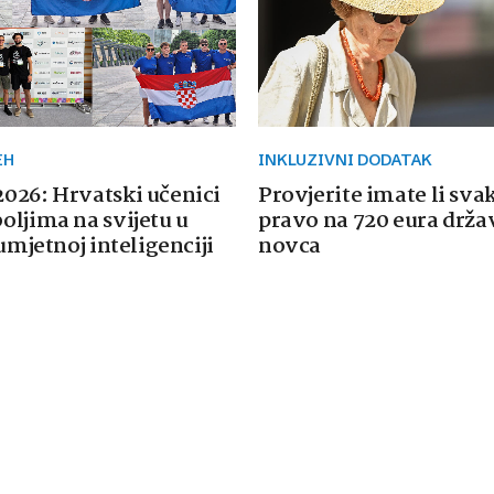
EH
INKLUZIVNI DODATAK
026: Hrvatski učenici
Provjerite imate li sva
oljima na svijetu u
pravo na 720 eura drž
 umjetnoj inteligenciji
novca