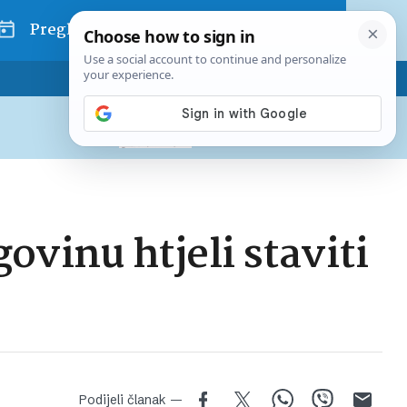
Pregled dana
Pretplatite se na Poslovni
Već od
10 EUR
mjesečno
govinu htjeli staviti
Podijeli članak —