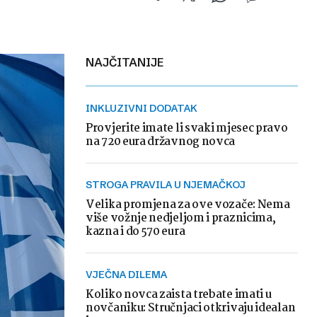
NAJČITANIJE
INKLUZIVNI DODATAK
Provjerite imate li svaki mjesec pravo
na 720 eura državnog novca
STROGA PRAVILA U NJEMAČKOJ
Velika promjena za ove vozače: Nema
više vožnje nedjeljom i praznicima,
kazna i do 570 eura
VJEČNA DILEMA
Koliko novca zaista trebate imati u
novčaniku: Stručnjaci otkrivaju idealan