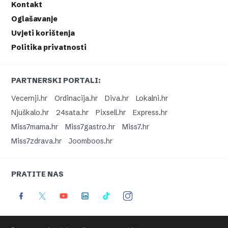
Kontakt
Oglašavanje
Uvjeti korištenja
Politika privatnosti
PARTNERSKI PORTALI:
Vecernji.hr
Ordinacija.hr
Diva.hr
Lokalni.hr
Njuškalo.hr
24sata.hr
Pixsell.hr
Express.hr
Miss7mama.hr
Miss7gastro.hr
Miss7.hr
Miss7zdrava.hr
Joomboos.hr
PRATITE NAS