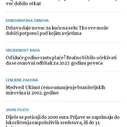
već dobilo otkaz
DEMOGRAFSKA OBNOVA
Država daje novac za kuću na selu: Tko sve može
dobiti potporu i pod kojim uvjetima
VRIJEDNOST RADA
Od iduće godine rastu plaće? Realno bi bilo očekivati
da se osnovni odbitak za 2027. godinu poveća
IZMJENE ZAKONA
Medved: Ukinut ćemo umanjenje braniteljskih
mirovina iz 2002. godine
JAVNI POZIV
Dijele se poticaji do 2000 eura: Prijave se zaprimaju do
iskorištenja raspoloživih sredstava, ili do 31.