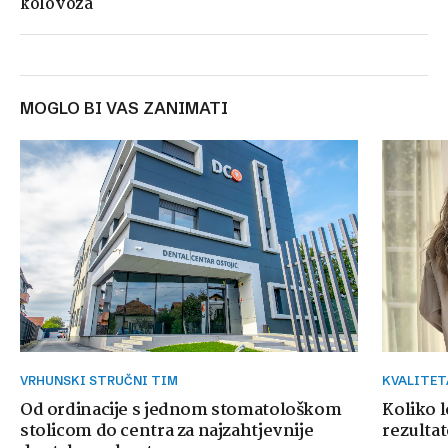
kolovoza
MOGLO BI VAS ZANIMATI
VRHUNSKI STRUČNI TIM
KVALITE
Od ordinacije s jednom stomatološkom
Koliko 
stolicom do centra za najzahtjevnije
rezultat