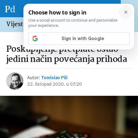
Vijesti /
Svijet
Poskupljenje pretplate ostao
jedini način povećanja prihoda
Autor:
Tomislav Pili
22. listopad 2020. u 07:20