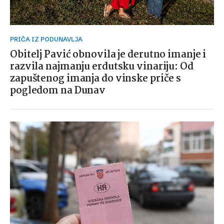
PRIČA IZ PODUNAVLJA
Obitelj Pavić obnovila je derutno imanje i
razvila najmanju erdutsku vinariju: Od
zapuštenog imanja do vinske priče s
pogledom na Dunav