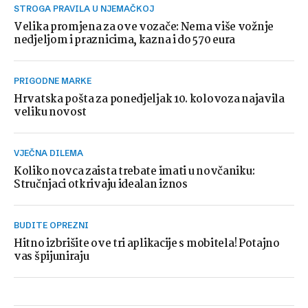
STROGA PRAVILA U NJEMAČKOJ
Velika promjena za ove vozače: Nema više vožnje
nedjeljom i praznicima, kazna i do 570 eura
PRIGODNE MARKE
Hrvatska pošta za ponedjeljak 10. kolovoza najavila
veliku novost
VJEČNA DILEMA
Koliko novca zaista trebate imati u novčaniku:
Stručnjaci otkrivaju idealan iznos
BUDITE OPREZNI
Hitno izbrišite ove tri aplikacije s mobitela! Potajno
vas špijuniraju