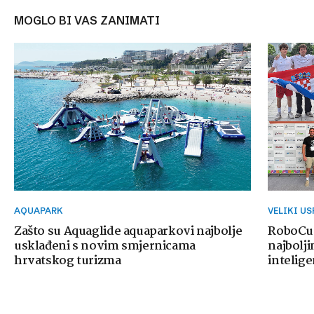
MOGLO BI VAS ZANIMATI
AQUAPARK
VELIKI U
Zašto su Aquaglide aquaparkovi najbolje
RoboCup
usklađeni s novim smjernicama
najbolji
hrvatskog turizma
intelige