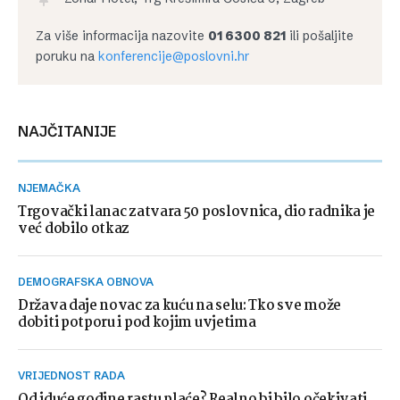
Za više informacija nazovite
01 6300 821
ili pošaljite
poruku na
konferencije@poslovni.hr
NAJČITANIJE
NJEMAČKA
Trgovački lanac zatvara 50 poslovnica, dio radnika je
već dobilo otkaz
DEMOGRAFSKA OBNOVA
Država daje novac za kuću na selu: Tko sve može
dobiti potporu i pod kojim uvjetima
VRIJEDNOST RADA
Od iduće godine rastu plaće? Realno bi bilo očekivati