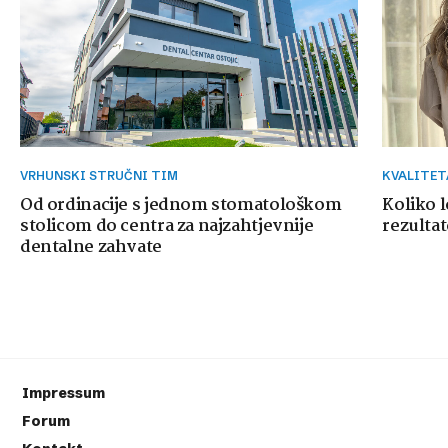
VRHUNSKI STRUČNI TIM
KVALITE
Od ordinacije s jednom stomatološkom
Koliko 
stolicom do centra za najzahtjevnije
rezultat
dentalne zahvate
Impressum
Forum