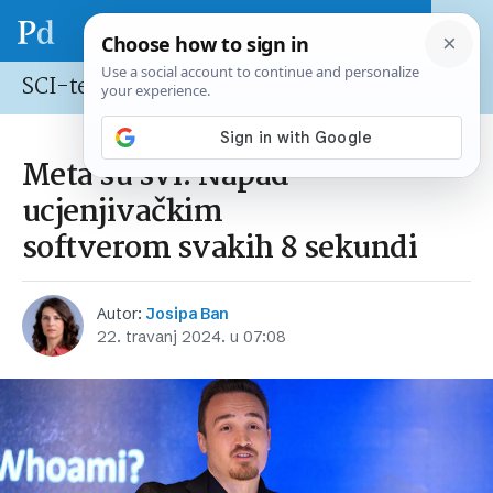
SCI-tech
Meta su svi: Napad
ucjenjivačkim
softverom svakih 8 sekundi
Autor:
Josipa Ban
22. travanj 2024. u 07:08