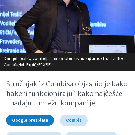
Danijel Teslić, voditelj tima za ofenzivnu sigurnost iz tvrtke
Combis/M. Prpić/PIXSELL
Stručnjak iz Combisa objasnio je kako
hakeri funkcioniraju i kako najčešće
upadaju u mrežu kompanije.
Google pretplata
Combis