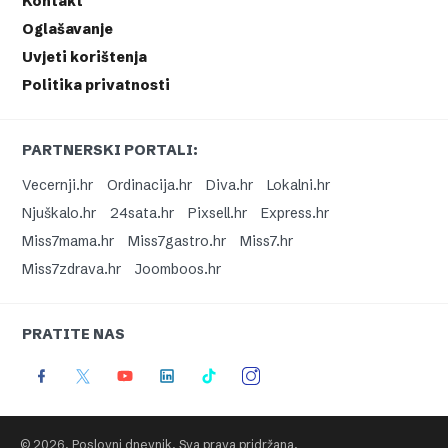
Kontakt
Oglašavanje
Uvjeti korištenja
Politika privatnosti
PARTNERSKI PORTALI:
Vecernji.hr
Ordinacija.hr
Diva.hr
Lokalni.hr
Njuškalo.hr
24sata.hr
Pixsell.hr
Express.hr
Miss7mama.hr
Miss7gastro.hr
Miss7.hr
Miss7zdrava.hr
Joomboos.hr
PRATITE NAS
© 2026. Poslovni dnevnik. Sva prava pridržana.