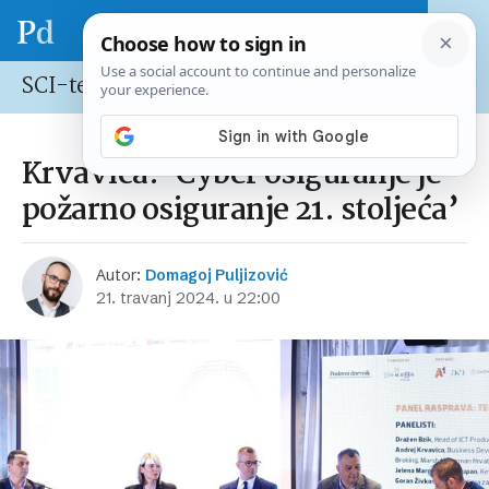
SCI-tech
Krvavica: ‘Cyber osiguranje je
požarno osiguranje 21. stoljeća’
Autor:
Domagoj Puljizović
21. travanj 2024. u 22:00