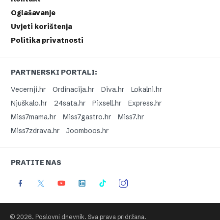
Oglašavanje
Uvjeti korištenja
Politika privatnosti
PARTNERSKI PORTALI:
Vecernji.hr
Ordinacija.hr
Diva.hr
Lokalni.hr
Njuškalo.hr
24sata.hr
Pixsell.hr
Express.hr
Miss7mama.hr
Miss7gastro.hr
Miss7.hr
Miss7zdrava.hr
Joomboos.hr
PRATITE NAS
© 2026. Poslovni dnevnik. Sva prava pridržana.