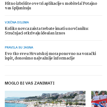
Hitno izbrišite ove tri aplikacije s mobitela! Potajno
vas špijuniraju
VJEČNA DILEMA
Koliko novca zaista trebate imati u novčaniku:
Stručnjaci otkrivaju idealan iznos
PRAVILA SU JASNA
Evo tko sve u Hrvatskoj mora ponovno na vozački
ispit, donosimo najvažnije informacije
MOGLO BI VAS ZANIMATI