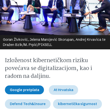
Goran Živković, Jelena Marojević Skorupan, Andrej Krvavica te
Dražen Bzik/M. Prpić/PIXSELL
Izloženost kibernetičkom riziku
povećava se digitalizacijom, kao i
radom na daljinu.
Google pretplata
A1 Hrvatska
Defend Tech&Insure
kibernetička sigurnost