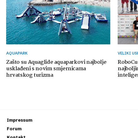
AQUAPARK
VELIKI U
Zašto su Aquaglide aquaparkovi najbolje
RoboCup
usklađeni s novim smjernicama
najbolji
hrvatskog turizma
intelige
Impressum
Forum
Kontakt