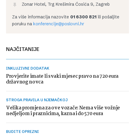
Zonar Hotel, Trg Krešimira Ćosića 9, Zagreb
Za više informacija nazovite
01 6300 821
ili pošaljite
poruku na
konferencije@poslovni.hr
NAJČITANIJE
INKLUZIVNI DODATAK
Provjerite imate li svaki mjesec pravo na 720 eura
državnog novca
STROGA PRAVILA U NJEMAČKOJ
Velika promjena za ove vozače: Nema više vožnje
nedjeljom i praznicima, kazna i do 570 eura
BUDITE OPREZNI