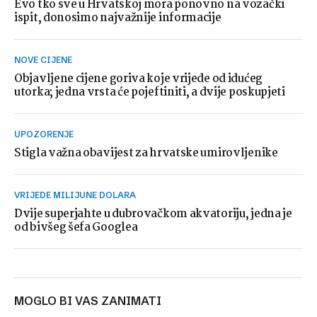
Evo tko sve u Hrvatskoj mora ponovno na vozački
ispit, donosimo najvažnije informacije
NOVE CIJENE
Objavljene cijene goriva koje vrijede od idućeg
utorka; jedna vrsta će pojeftiniti, a dvije poskupjeti
UPOZORENJE
Stigla važna obavijest za hrvatske umirovljenike
VRIJEDE MILIJUNE DOLARA
Dvije superjahte u dubrovačkom akvatoriju, jedna je
od bivšeg šefa Googlea
MOGLO BI VAS ZANIMATI