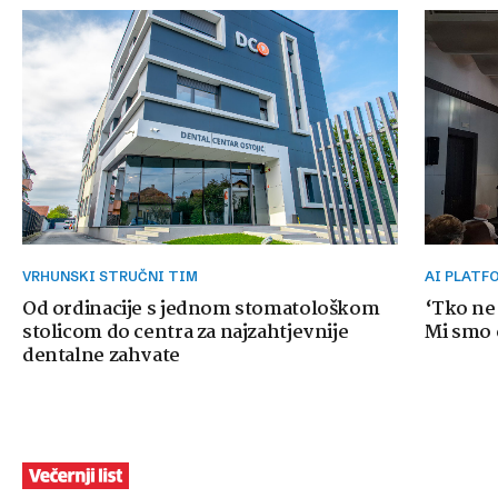
VRHUNSKI STRUČNI TIM
AI PLAT
Od ordinacije s jednom stomatološkom
‘Tko ne
stolicom do centra za najzahtjevnije
Mi smo o
dentalne zahvate