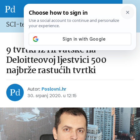
SCI-tech
9 tvrtki iz Hrvatske na
Deloitteovoj ljestvici 500
najbrže rastućih tvrtki
Autor:
Poslovni.hr
30. srpanj 2020. u 12:15