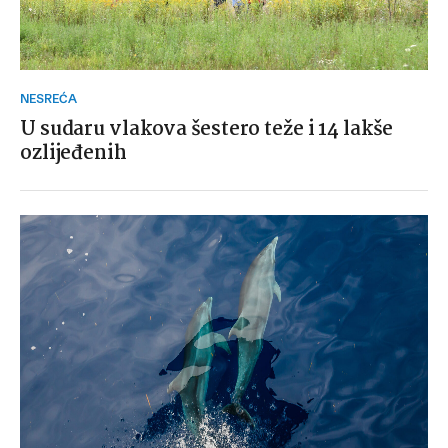
NESREĆA
U sudaru vlakova šestero teže i 14 lakše
ozlijeđenih