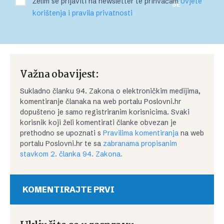
Želim se prijaviti na newsletter te prihvaćam
Uvjete
SE
korištenja i pravila privatnosti
Važna obavijest:
Sukladno članku 94. Zakona o elektroničkim medijima,
komentiranje članaka na web portalu Poslovni.hr
dopušteno je samo registriranim korisnicima. Svaki
korisnik koji želi komentirati članke obvezan je
prethodno se upoznati s
Pravilima komentiranja
na web
portalu Poslovni.hr te sa
zabranama propisanim
stavkom 2. članka 94. Zakona.
KOMENTIRAJTE PRVI