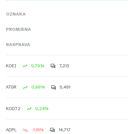
OZNAKA
PROMJENA
RASPRAVA
0,79%
7,213
KOEI
0,99%
5,491
ATGR
0,24%
KODT2
-1,16%
14,717
ADPL