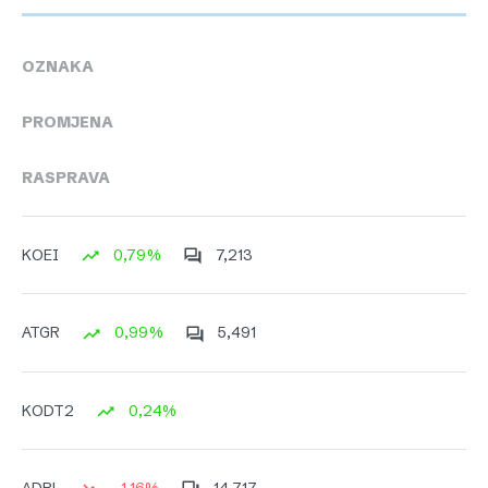
OZNAKA
PROMJENA
RASPRAVA
0,79%
7,213
KOEI
0,99%
5,491
ATGR
0,24%
KODT2
-1,16%
14,717