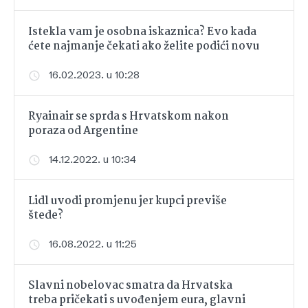
Istekla vam je osobna iskaznica? Evo kada
ćete najmanje čekati ako želite podići novu
16.02.2023. u 10:28
Ryainair se sprda s Hrvatskom nakon
poraza od Argentine
14.12.2022. u 10:34
Lidl uvodi promjenu jer kupci previše
štede?
16.08.2022. u 11:25
Slavni nobelovac smatra da Hrvatska
treba pričekati s uvođenjem eura, glavni