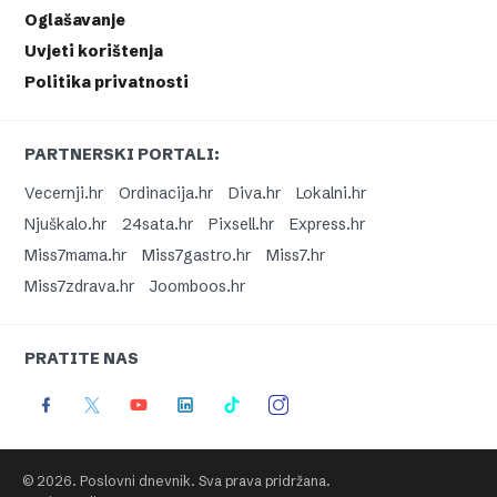
Oglašavanje
Uvjeti korištenja
Politika privatnosti
PARTNERSKI PORTALI:
Vecernji.hr
Ordinacija.hr
Diva.hr
Lokalni.hr
Njuškalo.hr
24sata.hr
Pixsell.hr
Express.hr
Miss7mama.hr
Miss7gastro.hr
Miss7.hr
Miss7zdrava.hr
Joomboos.hr
PRATITE NAS
© 2026. Poslovni dnevnik. Sva prava pridržana.