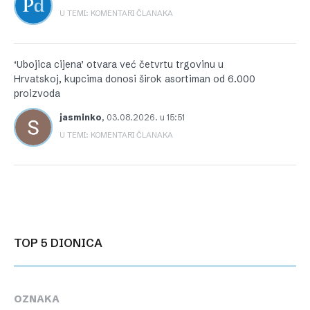
U TEMI: KOMENTARI ČLANAKA
‘Ubojica cijena’ otvara već četvrtu trgovinu u
Hrvatskoj, kupcima donosi širok asortiman od 6.000
proizvoda
jasminko
,
03.08.2026. u 15:51
U TEMI: KOMENTARI ČLANAKA
TOP 5 DIONICA
OZNAKA