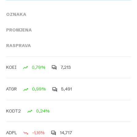
OZNAKA
PROMJENA
RASPRAVA
0,79%
7,213
KOEI
0,99%
5,491
ATGR
0,24%
KODT2
-1,16%
14,717
ADPL