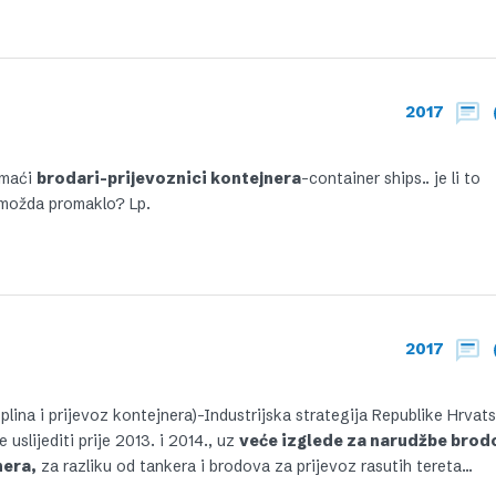
2017
omaći
brodari-prijevoznici kontejnera
-container ships.. je li to
e možda promaklo? Lp.
2017
plina i prijevoz kontejnera)-Industrijska strategija Republike Hrvat
slijediti prije 2013. i 2014., uz
veće izglede za narudžbe brod
nera,
za razliku od tankera i brodova za prijevoz rasutih tereta…