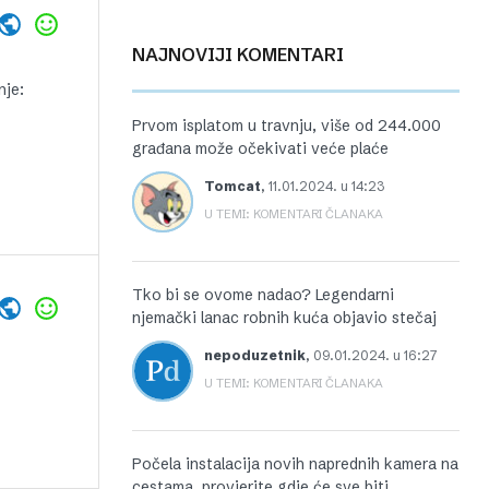
NAJNOVIJI KOMENTARI
nje:
Prvom isplatom u travnju, više od 244.000
građana može očekivati veće plaće
Tomcat
,
11.01.2024. u 14:23
U TEMI: KOMENTARI ČLANAKA
Tko bi se ovome nadao? Legendarni
njemački lanac robnih kuća objavio stečaj
nepoduzetnik
,
09.01.2024. u 16:27
U TEMI: KOMENTARI ČLANAKA
Počela instalacija novih naprednih kamera na
cestama, provjerite gdje će sve biti