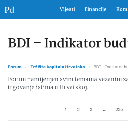
Vijesti
Financije
Komp
BDI – Indikator bud
›
›
Forum
Tržište kapitala Hrvatska
BDI – Indikator b
Forum namijenjen svim temama vezanim za d
trgovanje istima u Hrvatskoj.
1
2
3
…
225