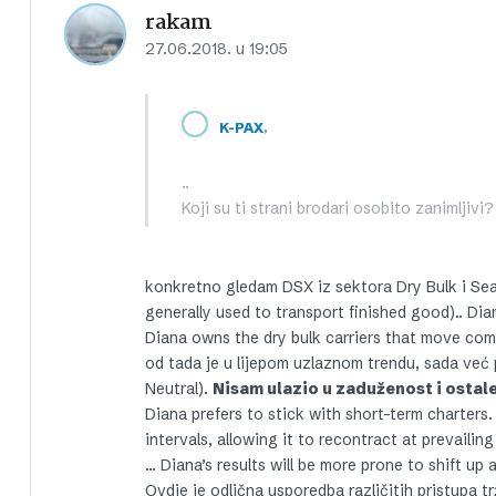
rakam
27.06.2018. u 19:05
,
K-PAX
..
Koji su ti strani brodari osobito zanimljiv
konkretno gledam DSX iz sektora Dry Bulk i Sea
generally used to transport finished good).. Dia
Diana owns the dry bulk carriers that move comm
od tada je u lijepom uzlaznom trendu, sada ve
Neutral).
Nisam ulazio u zaduženost i osta
Diana prefers to stick with short-term charters. 
intervals, allowing it to recontract at prevailing
… Diana’s results will be more prone to shift up 
Ovdje je odlična usporedba različitih pristupa t