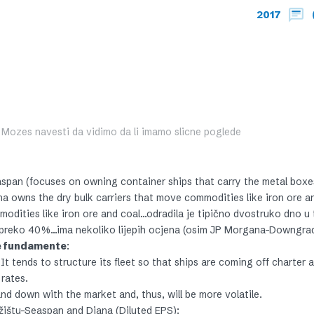
2017
i? Mozes navesti da vidimo da li imamo slicne poglede
span (focuses on owning container ships that carry the metal boxe
na owns the dry bulk carriers that move commodities like iron ore an
odities like iron ore and coal…odradila je tipično dvostruko dno u t
ć preko 40%…ima nekoliko lijepih ocjena (osim JP Morgana-Downgra
le fundamente
:
It tends to structure its fleet so that ships are coming off charter a
 rates.
and down with the market and, thus, will be more volatile.
ržištu-Seaspan and Diana (Diluted EPS):