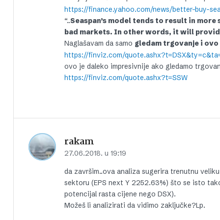
https://finance.yahoo.com/news/better-buy-se
“..
Seaspan’s model tends to result in more
bad markets. In other words, it will prov
Naglašavam da samo
gledam trgovanje i ovo
https://finviz.com/quote.ashx?t=DSX&ty=c&t
ovo je daleko impresivnije ako gledamo trgovan
https://finviz.com/quote.ashx?t=SSW
rakam
27.06.2018. u 19:19
da završim..ova analiza sugerira trenutnu vel
sektoru (EPS next Y 2252.63%) što se isto tako
potencijal rasta cijene nego DSX).
Možeš li analizirati da vidimo zaključke?Lp.