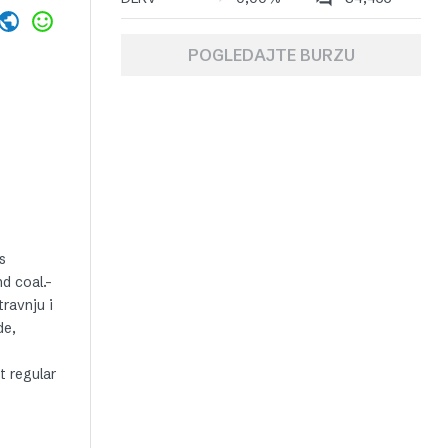
POGLEDAJTE BURZU
s
d coal.-
ravnju i
de,
t regular