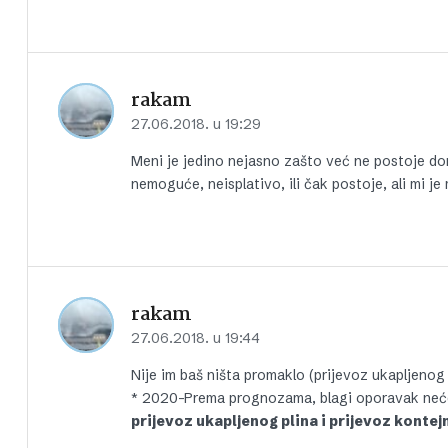
rakam
27.06.2018. u 19:29
Meni je jedino nejasno zašto već ne postoje d
nemoguće, neisplativo, ili čak postoje, ali mi j
rakam
27.06.2018. u 19:44
Nije im baš ništa promaklo (prijevoz ukapljenog 
* 2020-Prema prognozama, blagi oporavak neće u
prijevoz ukapljenog plina i prijevoz kontej