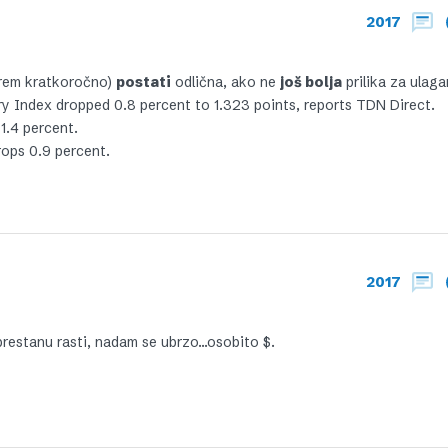
2017
barem kratkoročno)
postati
odlična, ako ne
još bolja
prilika za ulaga
ry Index dropped 0.8 percent to 1.323 points, reports TDN Direct.
1.4 percent.
ops 0.9 percent.
2017
 prestanu rasti, nadam se ubrzo…osobito $.