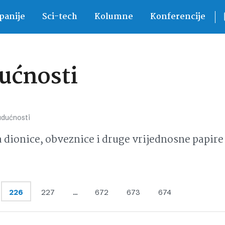
anije
Sci-tech
Kolumne
Konferencije
ućnosti
udućnosti
ionice, obveznice i druge vrijednosne papire 
226
227
…
672
673
674