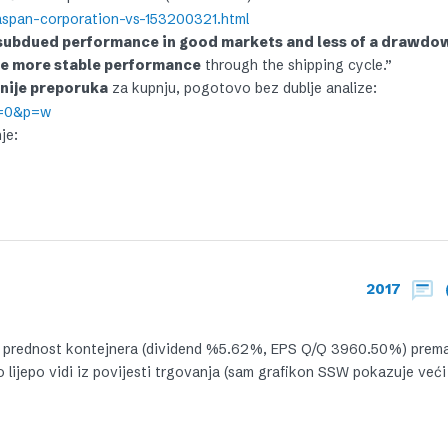
aspan-corporation-vs-153200321.html
 subdued performance in good markets and less of a drawdow
ide more stable performance
through the shipping cycle.”
 nije preporuka
za kupnju, pogotovo bez dublje analize:
a=0&p=w
je:
2017
iku prednost kontejnera (dividend %5.62%, EPS Q/Q 3960.50%) prema
 lijepo vidi iz povijesti trgovanja (sam grafikon SSW pokazuje veći