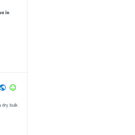
n in
 dry bulk