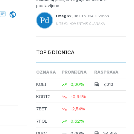
postavljene
Dzag62
,
08.01.2024. u 20:38
U TEMI: KOMENTARI ČLANAKA
TOP 5 DIONICA
OZNAKA
PROMJENA
RASPRAVA
KOEI
0,20%
7,213
KODT2
-0,94%
7BET
-2,54%
7POL
0,62%
DLKV
0,00%
34,455