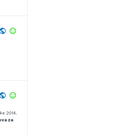
ske 2014.
ova za