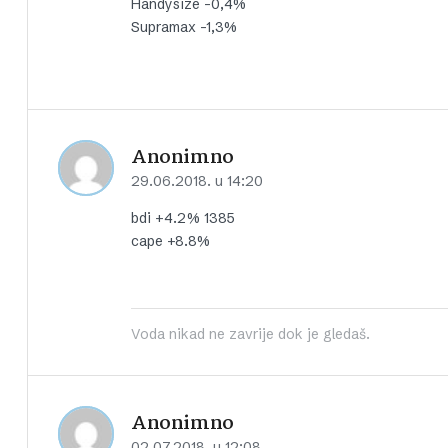
Handysize -0,4%
Supramax -1,3%
Anonimno
29.06.2018. u 14:20
bdi +4.2% 1385
cape +8.8%
Voda nikad ne zavrije dok je gledaš.
Anonimno
02.07.2018. u 12:08