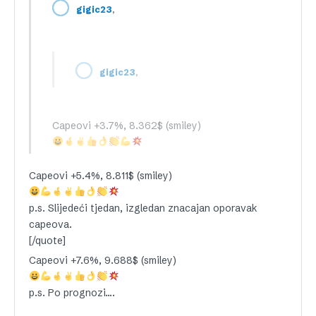
,
gigic23
,
gigic23
Capeovi +3.7%, 8.362$ (smiley)
Capeovi +5.4%, 8.811$ (smiley)
p.s. Slijedeći tjedan, izgledan znacajan oporavak
capeova.
[/quote]
Capeovi +7.6%, 9.688$ (smiley)
p.s. Po prognozi….