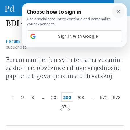
BDI – Indikator budućnosti
›
›
Forum
Tržište kapitala Hrvatska
BDI – Indikator
budućnosti
Forum namijenjen svim temama vezanim
za dionice, obveznice i druge vrijednosne
papire te trgovanje istima u Hrvatskoj.
1
2
3
…
201
202
203
…
672
673
674