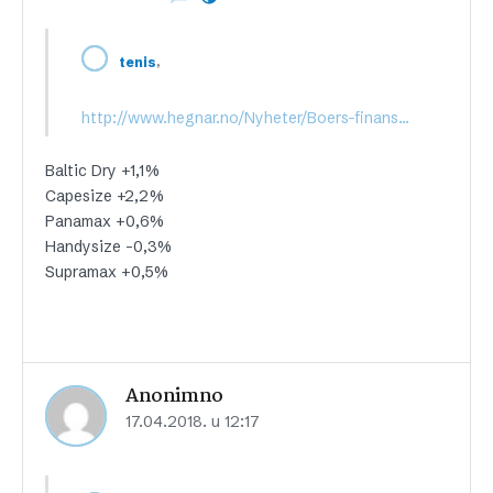
,
tenis
http://www.hegnar.no/Nyheter/Boers-finans/2018/04/Slik-gaar-det-med-toerrbulk-aksjene5
Baltic Dry +1,1%
Capesize +2,2%
Panamax +0,6%
Handysize -0,3%
Supramax +0,5%
Anonimno
17.04.2018. u 12:17