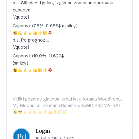
p.s. Slijedeći tjedan, izgledan znacajan oporavak
capeova.
[/quote]
Capeovi +7.6%, 9.688$ (smiley)
p.s. Po prognozi….
[/quote]
Capeovi +19.9%, 11.620$
(smiley)
Veliki pozdrav glavnom kreativcu foruma Woodironu,
My Moonu, ali ne manji Bubimiru. AJMO PROMATRAT
Login
18.04.2018. u 12:43