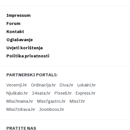
Impressum
Forum
Kontakt
Oglašavanje
Uvjeti korištenja
Politika privatnosti
PARTNERSKI PORTALI:
Vecernji.hr
Ordinacija.hr
Diva.hr
Lokalni.hr
Njuškalo.hr
24sata.hr
Pixsell.hr
Express.hr
Miss7mama.hr
Miss7gastro.hr
Miss7.hr
Miss7zdrava.hr
Joomboos.hr
PRATITE NAS