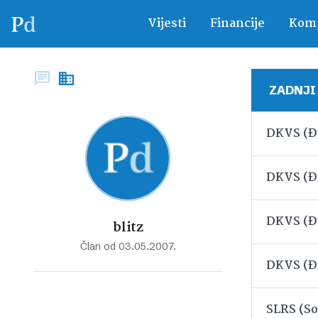
Vijesti
Financije
Komp
ZADNJI
DKVS (Đa
DKVS (Đa
DKVS (Đa
blitz
Član od 03.05.2007.
DKVS (Đa
SLRS (So