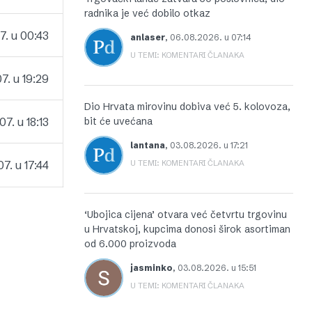
radnika je već dobilo otkaz
. u 00:43
anlaser
,
06.08.2026. u 07:14
U TEMI: KOMENTARI ČLANAKA
7. u 19:29
Dio Hrvata mirovinu dobiva već 5. kolovoza,
7. u 18:13
bit će uvećana
lantana
,
03.08.2026. u 17:21
7. u 17:44
U TEMI: KOMENTARI ČLANAKA
‘Ubojica cijena’ otvara već četvrtu trgovinu
u Hrvatskoj, kupcima donosi širok asortiman
od 6.000 proizvoda
jasminko
,
03.08.2026. u 15:51
U TEMI: KOMENTARI ČLANAKA