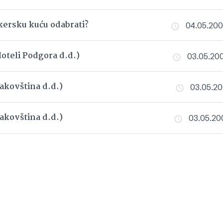
kersku kuću odabrati?
04.05.2007
teli Podgora d.d.)
03.05.200
kovština d.d.)
03.05.200
kovština d.d.)
03.05.200