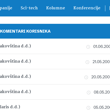
anije
Sci-tech
Kolumne
Konferencije
 KOMENTARI KORISNIKA
kovština d.d.)
01.06.200
kovština d.d.)
21.05.200
kovština d.d.)
20.05.2007
kovština d.d.)
08.05.200
laris d.d.)
05.05.200