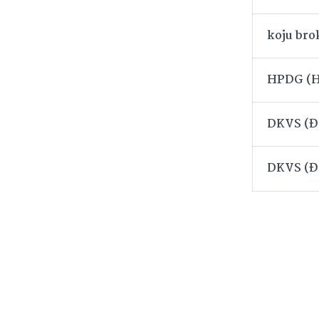
koju bro
HPDG (Ho
DKVS (Đa
DKVS (Đa