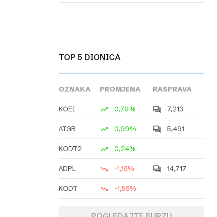
TOP 5 DIONICA
OZNAKA
PROMJENA
RASPRAVA
KOEI
0,79%
7,213
ATGR
0,99%
5,491
KODT2
0,24%
ADPL
-1,16%
14,717
KODT
-1,56%
POGLEDAJTE BURZU