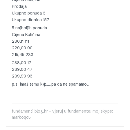
Prodaja
Ukupno ponuda 3
Ukupno dionica 157
5 najboljih ponuda
Cijena Količina
230,11 111
229,00 90
215,45 233
238,00 17
239,00 47
239,99 93
p.s. imaš temu k/p……pa da ne spamamo..
fundamenti.blog.hr - vjeruj u fundamente! moj skype:
markoqc5