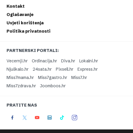
Kontakt
Oglašavanje
Uvjeti korištenja
Politika privatnosti
PARTNERSKI PORTALI:
Vecernji.hr
Ordinacija.hr
Diva.hr
Lokalni.hr
Njuškalo.hr
24sata.hr
Pixsell.hr
Express.hr
Miss7mama.hr
Miss7gastro.hr
Miss7.hr
Miss7zdrava.hr
Joomboos.hr
PRATITE NAS