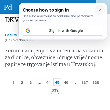
DKVS (Đakovština d.d.)
›
›
Forum
Tržište kapitala Hrvatska
DKVS
(Đakovština d.d.)
Forum namijenjen svim temama vezanim
za dionice, obveznice i druge vrijednosne
papire te trgovanje istima u Hrvatskoj.
1
2
3
…
44
45
46
…
337
338
339