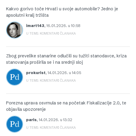
Kakvo gorivo toče Hrvati u svoje automobile? Jedno je
apsolutni kralj tržišta
imart143
,
16.01.2026. u 10:58
U TEMI: KOMENTARI ČLANAKA
Zbog prevelike stanarine odlučili su tužiti stanodavce, kriza
stanovanja proširila se i na srednji sloj
prokurist
,
14.01.2026. u 14:05
U TEMI: KOMENTARI ČLANAKA
Porezna uprava osvrnula se na početak Fiskalizacije 2.0, te
objavila upozorenje
paris
,
14.01.2026. u 13:32
U TEMI: KOMENTARI ČLANAKA