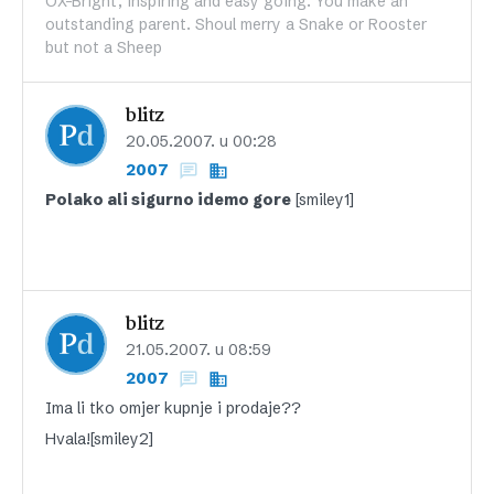
OX-Bright, inspiring and easy going. You make an
outstanding parent. Shoul merry a Snake or Rooster
but not a Sheep
blitz
20.05.2007. u 00:28
2007
Polako ali sigurno idemo gore
[smiley1]
blitz
21.05.2007. u 08:59
2007
Ima li tko omjer kupnje i prodaje??
Hvala![smiley2]