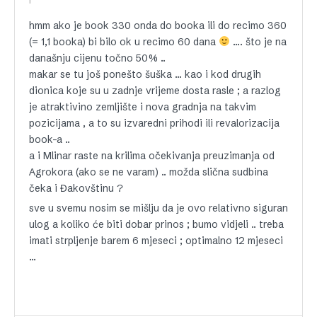
hmm ako je book 330 onda do booka ili do recimo 360
(= 1,1 booka) bi bilo ok u recimo 60 dana
…. što je na
današnju cijenu točno 50% ..
makar se tu još ponešto šuška … kao i kod drugih
dionica koje su u zadnje vrijeme dosta rasle ; a razlog
je atraktivino zemljište i nova gradnja na takvim
pozicijama , a to su izvaredni prihodi ili revalorizacija
book-a ..
a i Mlinar raste na krilima očekivanja preuzimanja od
Agrokora (ako se ne varam) .. možda slična sudbina
čeka i Đakovštinu ?
sve u svemu nosim se mišlju da je ovo relativno siguran
ulog a koliko će biti dobar prinos ; bumo vidjeli .. treba
imati strpljenje barem 6 mjeseci ; optimalno 12 mjeseci
…