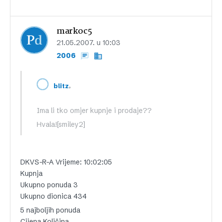
markoc5
21.05.2007. u 10:03
2006
,
blitz
Ima li tko omjer kupnje i prodaje??
Hvala![smiley2]
DKVS-R-A Vrijeme: 10:02:05
Kupnja
Ukupno ponuda 3
Ukupno dionica 434
5 najboljih ponuda
Cijena Količina