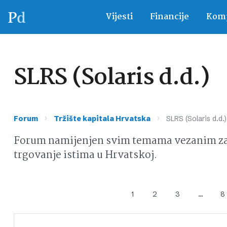
Vijesti
Financije
Komp
SLRS (Solaris d.d.)
›
›
Forum
Tržište kapitala Hrvatska
SLRS (Solaris d.d.)
Forum namijenjen svim temama vezanim za d
trgovanje istima u Hrvatskoj.
1
2
3
…
8