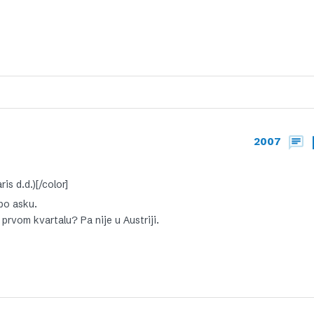
2007
s d.d.)[/color]
 po asku.
prvom kvartalu? Pa nije u Austriji.