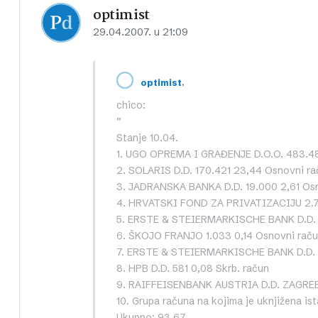
optimist
29.04.2007. u 21:09
,
optimist
chico:
”
Stanje 10.04.
1. UGO OPREMA I GRAĐENJE D.O.O. 483.48
2. SOLARIS D.D. 170.421 23,44 Osnovni ra
3. JADRANSKA BANKA D.D. 19.000 2,61 Os
4. HRVATSKI FOND ZA PRIVATIZACIJU 2.7
5. ERSTE & STEIERMARKISCHE BANK D.D. 1
6. ŠKOJO FRANJO 1.033 0,14 Osnovni rač
7. ERSTE & STEIERMARKISCHE BANK D.D. 9
8. HPB D.D. 581 0,08 Skrb. račun
9. RAIFFEISENBANK AUSTRIA D.D. ZAGREB 
10. Grupa računa na kojima je uknjižena ist
Ukupno: 93,67