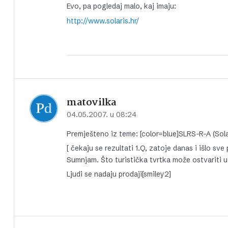
Evo, pa pogledaj malo, kaj imaju:
http://www.solaris.hr/
matovilka
04.05.2007. u 08:24
Premješteno iz teme: [color=blue]SLRS-R-A (Solari
[ čekaju se rezultati 1.Q, zatoje danas i išlo sve
Sumnjam. Što turistička tvrtka može ostvariti u 
Ljudi se nadaju prodaji[smiley2]