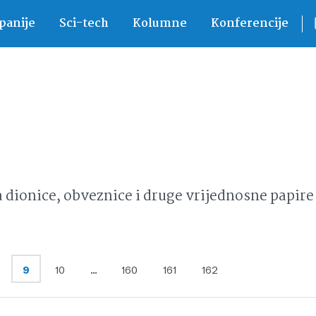
anije
Sci-tech
Kolumne
Konferencije
ionice, obveznice i druge vrijednosne papire 
9
10
…
160
161
162