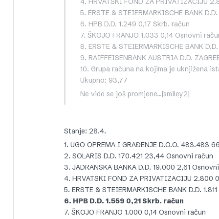
4. HRVATSKI FOND ZA PRIVATIZACIJU 2.8
5. ERSTE & STEIERMARKISCHE BANK D.D. 1
6. HPB D.D. 1.249 0,17 Skrb. račun
7. ŠKOJO FRANJO 1.033 0,14 Osnovni raču
8. ERSTE & STEIERMARKISCHE BANK D.D. 9
9. RAIFFEISENBANK AUSTRIA D.D. ZAGREB 
10. Grupa računa na kojima je uknjižena ist
Ukupno: 93,77
Ne vide se još promjene…[smiley2]
Stanje: 28.4.
1. UGO OPREMA I GRAĐENJE D.O.O. 483.483 66
2. SOLARIS D.D. 170.421 23,44 Osnovni račun
3. JADRANSKA BANKA D.D. 19.000 2,61 Osnovni
4. HRVATSKI FOND ZA PRIVATIZACIJU 2.800 0
5. ERSTE & STEIERMARKISCHE BANK D.D. 1.811 
6. HPB D.D. 1.559 0,21 Skrb. račun
7. ŠKOJO FRANJO 1.000 0,14 Osnovni račun