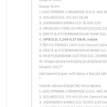
Stanje 19.04.
1. UGO OPREMA I GRAĐENJE D.O.O. 483.4
2. SOLARIS D.D. 170.421 23,44
3. JADRANSKA BANKA D.D. 19.000 2,61
4. HRVATSKI FOND ZA PRIVATIZACIJU 2.
5. ERSTE & STEIERMARKISCHE BANK D.D. 
6.
HPB D.D. 1.249 0,17 Skrb. račun
7. ŠKOJO FRANJO 1.033 0,14 Osnovni raču
8. ERSTE & STEIERMARKISCHE BANK D.D. 
9. RAIFFEISENBANK AUSTRIA D.D. ZAGREB
10. Grupa računa na kojima je uknjižena ist
Ukupno: 93,77
naš najveći kupac ovih dana, a ima još tak
”
Vlasnik računa Stanje [%] Vrsta računa
1. UGO OPREMA I GRAĐENJE D.O.O. 483.48
2. SOLARIS D.D. 170.421 23,44 Osnovni ra
3. JADRANSKA BANKA D.D. 19.000 2,61 Os