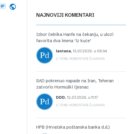
NAJNOVIJI KOMENTARI
Izbor čelnika Hanfe na čekanju, u ulozi
favorita dva imena ‘iz kuće’
lantana
,
13.07.2026. u 09:34
U TEMI: KOMENTARI ČLANAKA
SAD pokrenuo napade na Iran, Teheran
zatvorio Hormuški tjesnac
DDD
,
12.07.2026. u 11:17
U TEMI: KOMENTARI ČLANAKA
HPB (Hrvatska poštanska banka d.d.)