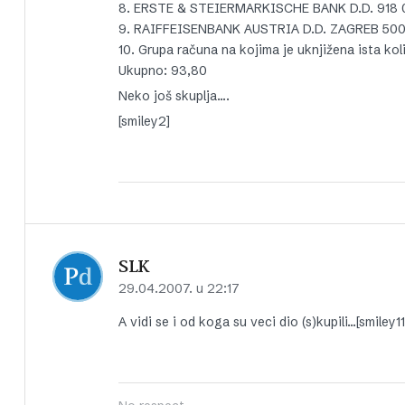
8. ERSTE & STEIERMARKISCHE BANK D.D. 918 0,
9. RAIFFEISENBANK AUSTRIA D.D. ZAGREB 500 
10. Grupa računa na kojima je uknjižena ista kol
Ukupno: 93,80
Neko još skuplja….
[smiley2]
SLK
29.04.2007. u 22:17
A vidi se i od koga su veci dio (s)kupili…[smiley11