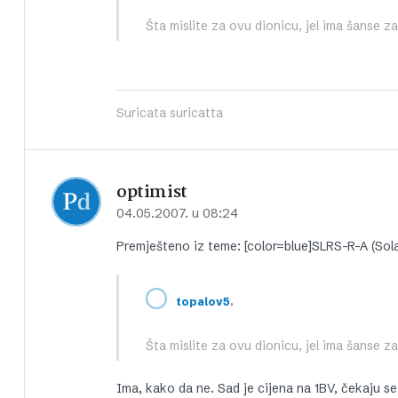
Šta mislite za ovu dionicu, jel ima šanse z
Suricata suricatta
optimist
04.05.2007. u 08:24
Premješteno iz teme: [color=blue]SLRS-R-A (Solari
,
topalov5
Šta mislite za ovu dionicu, jel ima šanse z
Ima, kako da ne. Sad je cijena na 1BV, čekaju se 