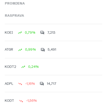
PROMJENA
RASPRAVA
0,79%
7,213
KOEI
0,99%
5,491
ATGR
0,24%
KODT2
-1,16%
14,717
ADPL
-1,56%
KODT