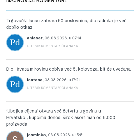
NAJNOVIJI KOMENTARI
Trgovački lanac zatvara 50 poslovnica, dio radnika je već
dobilo otkaz
anlaser
,
06.08.2026. u 07:14
U TEMI: KOMENTARI ČLANAKA
Dio Hrvata mirovinu dobiva već 5. kolovoza, bit će uvećana
lantana
,
03.08.2026. u 17:21
U TEMI: KOMENTARI ČLANAKA
‘Ubojica cijena’ otvara već četvrtu trgovinu u
Hrvatskoj, kupcima donosi širok asortiman od 6.000
proizvoda
jasminko
,
03.08.2026. u 15:51