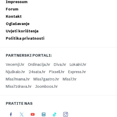
Impressum
Forum
Kontakt
Oglašavanje
Uvjeti korištenja
Politika privatnosti
PARTNERSKI PORTALI:
Vecernji.hr
Ordinacija.hr
Diva.hr
Lokalni.hr
Njuškalo.hr
24sata.hr
Pixsell.hr
Express.hr
Miss7mama.hr
Miss7gastro.hr
Miss7.hr
Miss7zdrava.hr
Joomboos.hr
PRATITE NAS