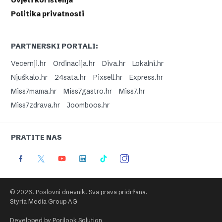
Uvjeti korištenja
Politika privatnosti
PARTNERSKI PORTALI:
Vecernji.hr
Ordinacija.hr
Diva.hr
Lokalni.hr
Njuškalo.hr
24sata.hr
Pixsell.hr
Express.hr
Miss7mama.hr
Miss7gastro.hr
Miss7.hr
Miss7zdrava.hr
Joomboos.hr
PRATITE NAS
© 2026. Poslovni dnevnik. Sva prava pridržana.
Styria Media Group AG
Developed by Porilook Solution