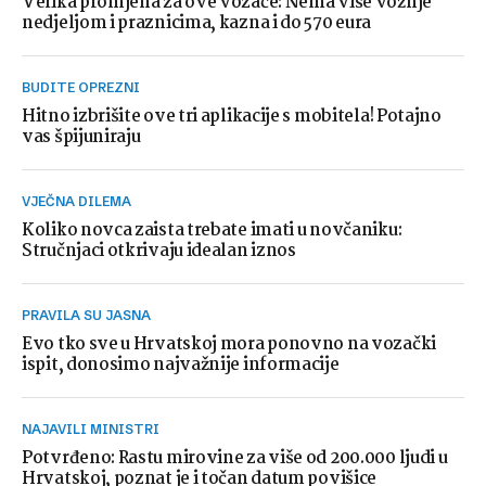
Velika promjena za ove vozače: Nema više vožnje
nedjeljom i praznicima, kazna i do 570 eura
BUDITE OPREZNI
Hitno izbrišite ove tri aplikacije s mobitela! Potajno
vas špijuniraju
VJEČNA DILEMA
Koliko novca zaista trebate imati u novčaniku:
Stručnjaci otkrivaju idealan iznos
PRAVILA SU JASNA
Evo tko sve u Hrvatskoj mora ponovno na vozački
ispit, donosimo najvažnije informacije
NAJAVILI MINISTRI
Potvrđeno: Rastu mirovine za više od 200.000 ljudi u
Hrvatskoj, poznat je i točan datum povišice