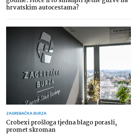
godine: Hoće li to smanjiti ljetne gužve na
hrvatskim autocestama?
ZAGREBAČKA BURZA
Crobexi prošloga tjedna blago porasli,
promet skroman