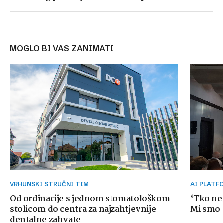
MOGLO BI VAS ZANIMATI
VRHUNSKI STRUČNI TIM
AI PLAT
Od ordinacije s jednom stomatološkom
‘Tko ne
stolicom do centra za najzahtjevnije
Mi smo o
dentalne zahvate