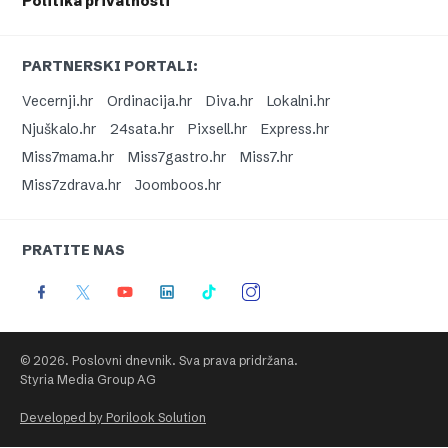
Politika privatnosti
PARTNERSKI PORTALI:
Vecernji.hr
Ordinacija.hr
Diva.hr
Lokalni.hr
Njuškalo.hr
24sata.hr
Pixsell.hr
Express.hr
Miss7mama.hr
Miss7gastro.hr
Miss7.hr
Miss7zdrava.hr
Joomboos.hr
PRATITE NAS
© 2026. Poslovni dnevnik. Sva prava pridržana.
Styria Media Group AG
Developed by Porilook Solution