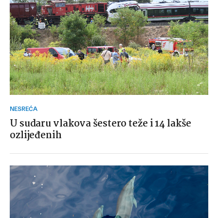
NESREĆA
U sudaru vlakova šestero teže i 14 lakše
ozlijeđenih