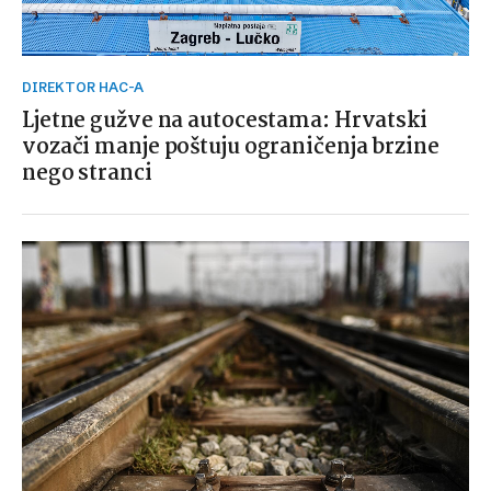
DIREKTOR HAC-A
Ljetne gužve na autocestama: Hrvatski
vozači manje poštuju ograničenja brzine
nego stranci