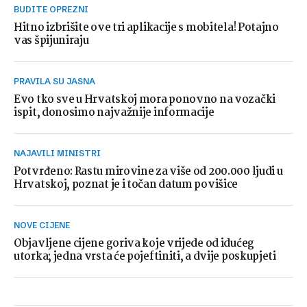
BUDITE OPREZNI
Hitno izbrišite ove tri aplikacije s mobitela! Potajno
vas špijuniraju
PRAVILA SU JASNA
Evo tko sve u Hrvatskoj mora ponovno na vozački
ispit, donosimo najvažnije informacije
NAJAVILI MINISTRI
Potvrđeno: Rastu mirovine za više od 200.000 ljudi u
Hrvatskoj, poznat je i točan datum povišice
NOVE CIJENE
Objavljene cijene goriva koje vrijede od idućeg
utorka; jedna vrsta će pojeftiniti, a dvije poskupjeti