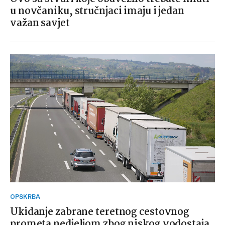
u novčaniku, stručnjaci imaju i jedan
važan savjet
OPSKRBA
Ukidanje zabrane teretnog cestovnog
prometa nedjeljom zbog niskog vodostaja