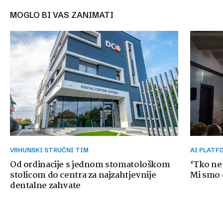
MOGLO BI VAS ZANIMATI
VRHUNSKI STRUČNI TIM
AI PLAT
Od ordinacije s jednom stomatološkom
‘Tko ne
stolicom do centra za najzahtjevnije
Mi smo o
dentalne zahvate