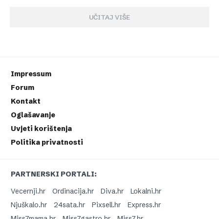
UČITAJ VIŠE
Impressum
Forum
Kontakt
Oglašavanje
Uvjeti korištenja
Politika privatnosti
PARTNERSKI PORTALI:
Vecernji.hr
Ordinacija.hr
Diva.hr
Lokalni.hr
Njuškalo.hr
24sata.hr
Pixsell.hr
Express.hr
Miss7mama.hr
Miss7gastro.hr
Miss7.hr