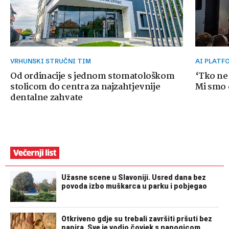
VRHUNSKI STRUČNI TIM
AI PLAT
Od ordinacije s jednom stomatološkom
‘Tko ne
stolicom do centra za najzahtjevnije
Mi smo o
dentalne zahvate