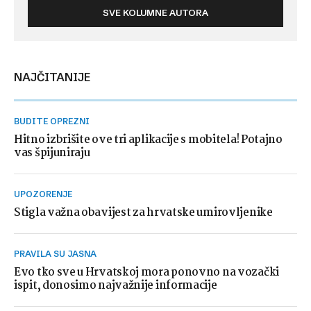
SVE KOLUMNE AUTORA
NAJČITANIJE
BUDITE OPREZNI
Hitno izbrišite ove tri aplikacije s mobitela! Potajno
vas špijuniraju
UPOZORENJE
Stigla važna obavijest za hrvatske umirovljenike
PRAVILA SU JASNA
Evo tko sve u Hrvatskoj mora ponovno na vozački
ispit, donosimo najvažnije informacije