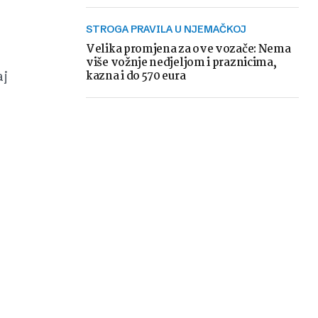
STROGA PRAVILA U NJEMAČKOJ
Velika promjena za ove vozače: Nema
više vožnje nedjeljom i praznicima,
aj
kazna i do 570 eura