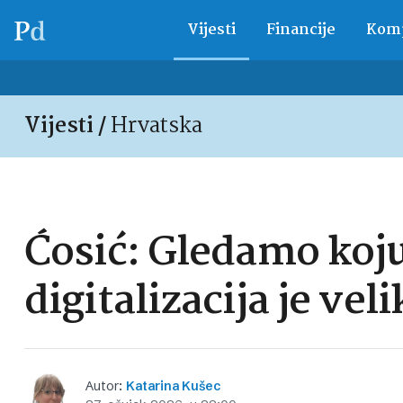
Vijesti
Financije
Komp
Vijesti /
Hrvatska
Ćosić: Gledamo koju 
digitalizacija je veli
Autor:
Katarina Kušec