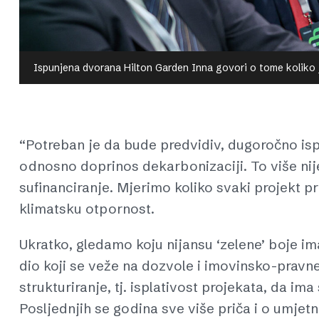
Ispunjena dvorana Hilton Garden Inna govori o tome koliko 
“Potreban je da bude predvidiv, dugoročno ispla
odnosno doprinos dekarbonizaciji. To više nije
sufinanciranje. Mjerimo koliko svaki projekt p
klimatsku otpornost.
Ukratko, gledamo koju nijansu ‘zelene’ boje ima 
dio koji se veže na dozvole i imovinsko-pravne
strukturiranje, tj. isplativost projekata, da i
Posljednjih se godina sve više priča i o umjetnoj