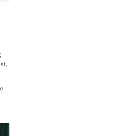
,
st,
ne