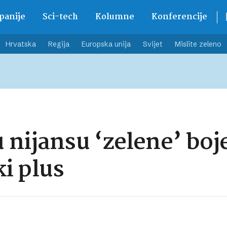
anije
Sci-tech
Kolumne
Konferencije
Hrvatska
Regija
Europska unija
Svijet
Mislite zeleno
nijansu ‘zelene’ boje
ki plus