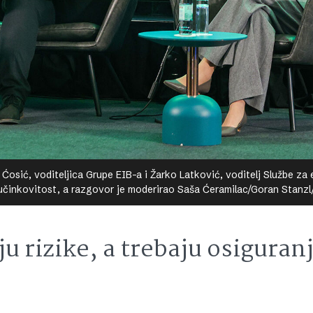
na Ćosić, voditeljica Grupe EIB-a i Žarko Latković, voditelj Službe za
u učinkovitost, a razgovor je moderirao Saša Ćeramilac/Goran Stanz
ju rizike, a trebaju osiguran