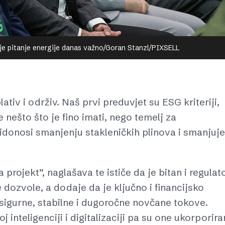
je pitanje energije danas važno/Goran Stanzl/PIXSELL
tiv i održiv. Naš prvi preduvjet su ESG kriteriji,
 nešto što je fino imati, nego temelj za
ridonosi smanjenju stakleničkih plinova i smanjuje
projekt”, naglašava te ističe da je bitan i regulat
 dozvole, a dodaje da je ključno i financijsko
ma sigurne, stabilne i dugoročne novčane tokove.
 inteligenciji i digitalizaciji pa su one ukorporira