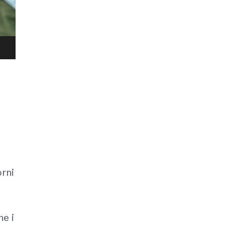
orni
ne i