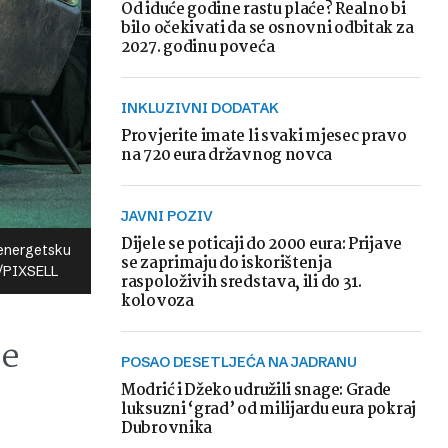
Od iduće godine rastu plaće? Realno bi
bilo očekivati da se osnovni odbitak za
2027. godinu poveća
INKLUZIVNI DODATAK
Provjerite imate li svaki mjesec pravo
na 720 eura državnog novca
JAVNI POZIV
Dijele se poticaji do 2000 eura: Prijave
 energetsku
se zaprimaju do iskorištenja
l/PIXSELL
raspoloživih sredstava, ili do 31.
kolovoza
je
POSAO DESETLJEĆA NA JADRANU
Modrić i Džeko udružili snage: Grade
luksuzni ‘grad’ od milijardu eura pokraj
Dubrovnika