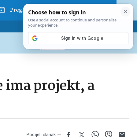
Pregled dana
Pretplatite se na Poslovni
Već od
10 EUR
mjesečno
 ima projekt, a
Podijeli članak —