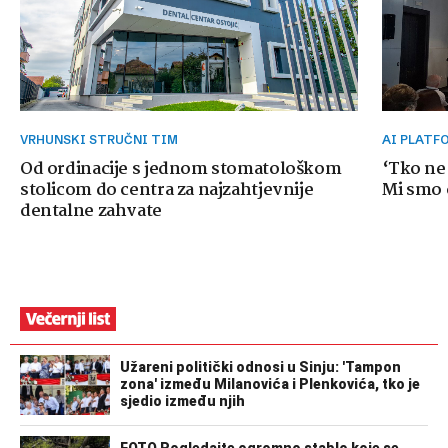
VRHUNSKI STRUČNI TIM
AI PLAT
Od ordinacije s jednom stomatološkom
‘Tko ne
stolicom do centra za najzahtjevnije
Mi smo o
dentalne zahvate