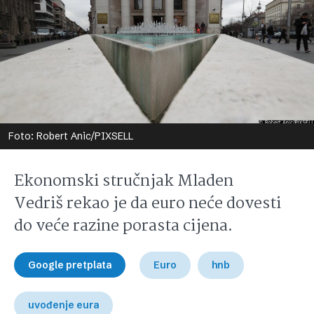
Foto: Robert Anic/PIXSELL
Ekonomski stručnjak Mladen
Vedriš rekao je da euro neće dovesti
do veće razine porasta cijena.
Google pretplata
Euro
hnb
uvođenje eura