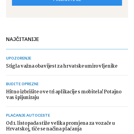
NAJČITANIJE
UPOZORENJE
Stigla važna obavijest za hrvatske umirovljenike
BUDITE OPREZNI
Hitno izbrišite ove tri aplikacije s mobitela! Potajno
vas špijuniraju
PLAĆANJE AUTOCESTE
Od 1. listopada stiže velika promjena za vozače u
Hrvatskoj, tiče se načina plaćanja