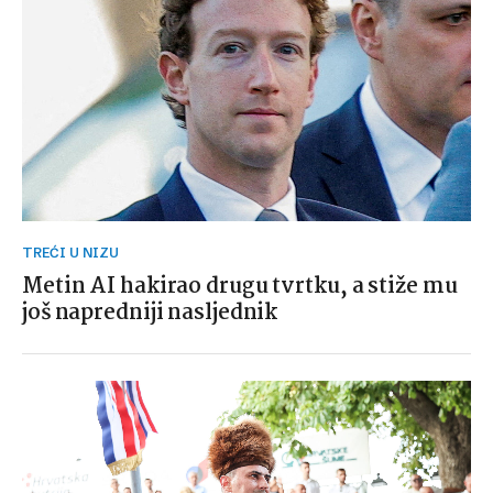
TREĆI U NIZU
Metin AI hakirao drugu tvrtku, a stiže mu
još napredniji nasljednik