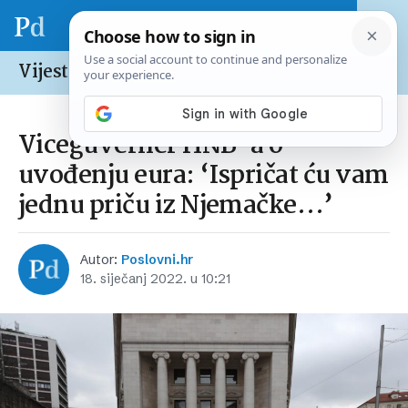
Vijesti /
Hrvatska
Viceguverner HNB-a o
uvođenju eura: ‘Ispričat ću vam
jednu priču iz Njemačke…’
Autor:
Poslovni.hr
18. siječanj 2022. u 10:21