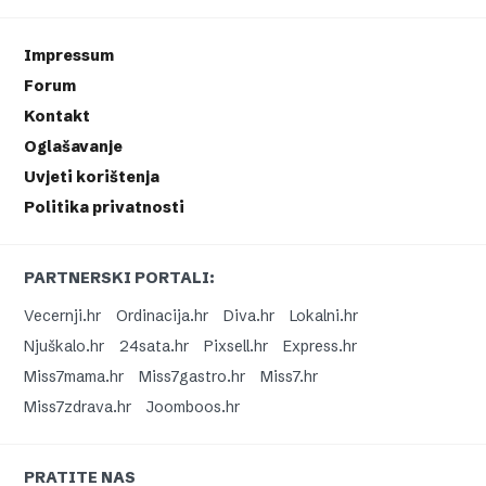
Impressum
Forum
Kontakt
Oglašavanje
Uvjeti korištenja
Politika privatnosti
PARTNERSKI PORTALI:
Vecernji.hr
Ordinacija.hr
Diva.hr
Lokalni.hr
Njuškalo.hr
24sata.hr
Pixsell.hr
Express.hr
Miss7mama.hr
Miss7gastro.hr
Miss7.hr
Miss7zdrava.hr
Joomboos.hr
PRATITE NAS