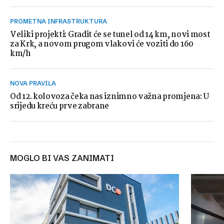
PROMETNA INFRASTRUKTURA
Veliki projekti: Gradit će se tunel od 14 km, novi most
za Krk, a novom prugom vlakovi će voziti do 160
km/h
NOVA PRAVILA
Od 12. kolovoza čeka nas iznimno važna promjena: U
srijedu kreću prve zabrane
MOGLO BI VAS ZANIMATI