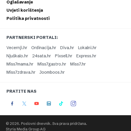
Oglašavanje
Uvjeti korištenja
Politika privatnosti
PARTNERSKI PORTALI:
Vecernji.hr
Ordinacija.hr
Diva.hr
Lokalni.hr
Njuškalo.hr
24sata.hr
Pixsell.hr
Express.hr
Miss7mama.hr
Miss7gastro.hr
Miss7.hr
Miss7zdrava.hr
Joomboos.hr
PRATITE NAS
© 2026. Poslovni dnevnik. Sva prava pridržana.
Styria Media Group AG