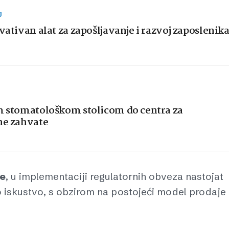
J
vativan alat za zapošljavanje i razvoj zaposlenik
om stomatološkom stolicom do centra za
ne zahvate
ke
, u implementaciji regulatornih obveza nastojat
o iskustvo, s obzirom na postojeći model prodaje