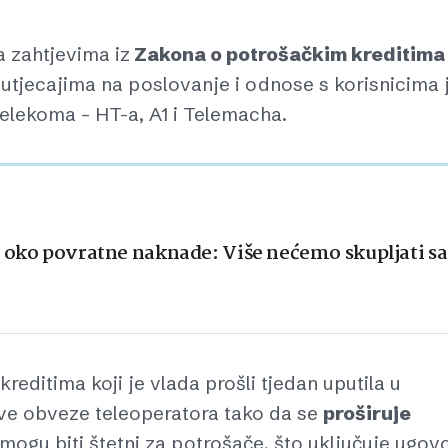
a zahtjevima iz
Zakona o potrošačkim kreditima
 utjecajima na poslovanje i odnose s korisnicima 
 telekoma – HT-a, A1 i Telemacha.
a oko povratne naknade: Više nećemo skupljati 
ditima koji je vlada prošli tjedan uputila u
ve obveze teleoperatora tako da se
proširuje
mogu biti štetni za potrošače, što uključuje ugov