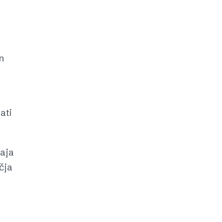
n
ati
đaja
čja