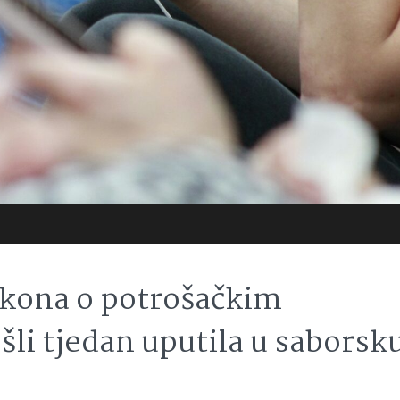
akona o potrošačkim
ošli tjedan uputila u saborsk