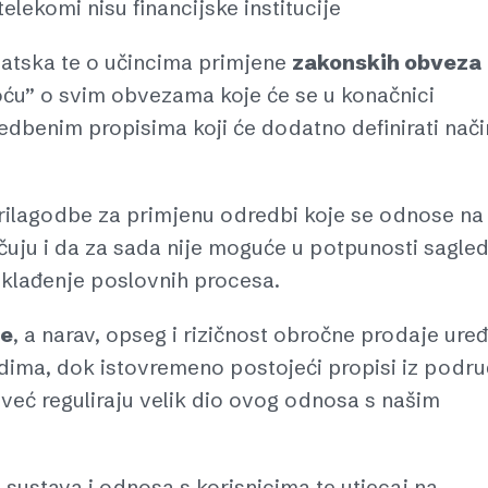
lekomi nisu financijske institucije
vatska te o učincima primjene
zakonskih obveza
ću” o svim obvezama koje će se u konačnici
vedbenim propisima koji će dodatno definirati nači
rilagodbe za primjenu odredbi koje se odnose na
čuju i da za sada nije moguće u potpunosti sagled
 usklađenje poslovnih procesa.
je
, a narav, opseg i rizičnost obročne prodaje ure
dima, dok istovremeno postojeći propisi iz podru
 već reguliraju velik dio ovog odnosa s našim
sustava i odnosa s korisnicima te utjecaj na