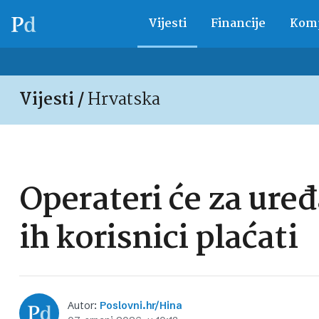
Vijesti
Financije
Komp
Vijesti /
Hrvatska
Operateri će za uređ
ih korisnici plaćati
Autor:
Poslovni.hr/Hina