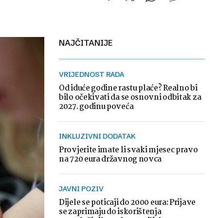
NAJČITANIJE
VRIJEDNOST RADA
Od iduće godine rastu plaće? Realno bi
bilo očekivati da se osnovni odbitak za
2027. godinu poveća
INKLUZIVNI DODATAK
Provjerite imate li svaki mjesec pravo
na 720 eura državnog novca
JAVNI POZIV
Dijele se poticaji do 2000 eura: Prijave
se zaprimaju do iskorištenja