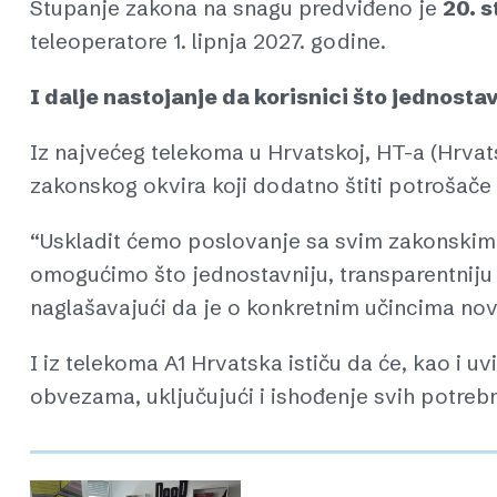
Stupanje zakona na snagu predviđeno je
20. 
teleoperatore 1. lipnja 2027. godine.
I dalje nastojanje da korisnici što jednosta
Iz najvećeg telekoma u Hrvatskoj, HT-a (Hrva
zakonskog okvira koji dodatno štiti potrošače 
“Uskladit ćemo poslovanje sa svim zakonskim z
omogućimo što jednostavniju, transparentniju
naglašavajući da je o konkretnim učincima novi
I iz telekoma A1 Hrvatska ističu da će, kao i u
obvezama, uključujući i ishođenje svih potrebn