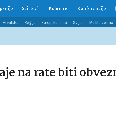
anije
Sci-tech
Kolumne
Konferencije
Hrvatska
Regija
Europska unija
Svijet
Mislite zeleno
aje na rate biti obvez