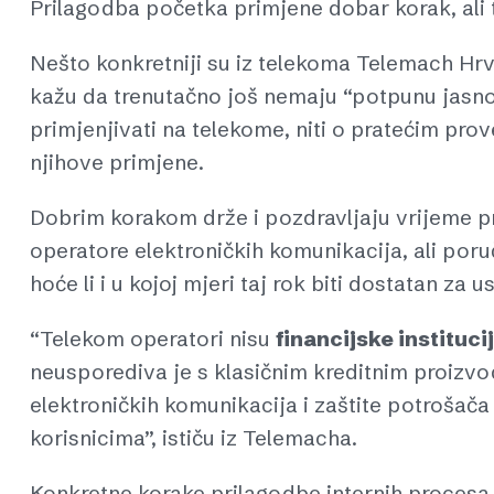
Prilagodba početka primjene dobar korak, ali te
Nešto konkretniji su iz telekoma Telemach Hr
kažu da trenutačno još nemaju “potpunu jasno
primjenjivati na telekome, niti o pratećim pro
njihove primjene.
Dobrim korakom drže i pozdravljaju vrijeme p
operatore elektroničkih komunikacija, ali poru
hoće li i u kojoj mjeri taj rok biti dostatan za
“Telekom operatori nisu
financijske instituci
neusporediva je s klasičnim kreditnim proizvo
elektroničkih komunikacija i zaštite potrošača
korisnicima”, ističu iz Telemacha.
Konkretne korake prilagodbe internih procesa, 