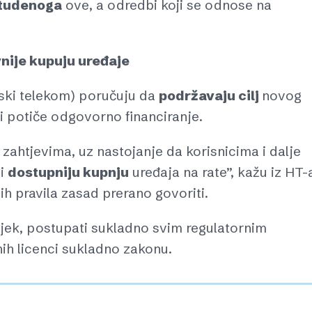
studenoga
ove, a odredbi koji se odnose na
vnije kupuju uređaje
tski telekom) poručuju da
podržavaju cilj
novog
i potiče odgovorno financiranje.
ahtjevima, uz nastojanje da korisnicima i dalje
 i
dostupniju kupnju
uređaja na rate”, kažu iz HT-
h pravila zasad prerano govoriti.
vijek, postupati sukladno svim regulatornim
ih licenci sukladno zakonu.