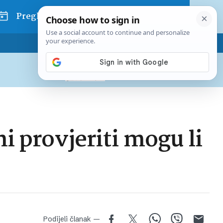
Pregled dana
Pretplatite se na Poslovni
Već od
10 EUR
mjesečno
ni provjeriti mogu li
Podijeli članak —