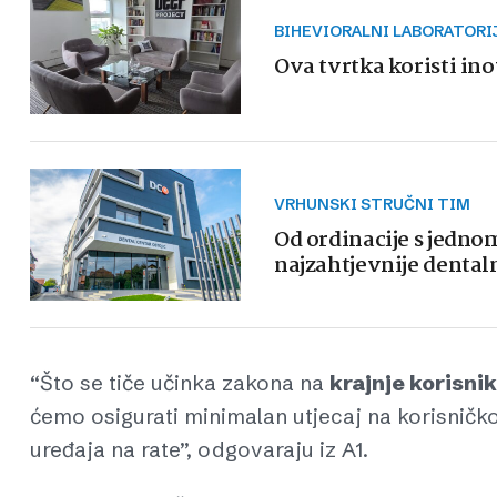
BIHEVIORALNI LABORATORI
Ova tvrtka koristi ino
VRHUNSKI STRUČNI TIM
Od ordinacije s jedn
najzahtjevnije dental
“Što se tiče učinka zakona na
krajnje korisni
ćemo osigurati minimalan utjecaj na korisničk
uređaja na rate”, odgovaraju iz A1.