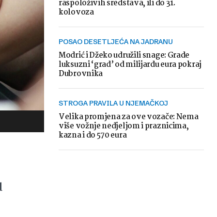
raspoloživih sredstava, ili do 31.
kolovoza
POSAO DESETLJEĆA NA JADRANU
Modrić i Džeko udružili snage: Grade
luksuzni ‘grad’ od milijardu eura pokraj
Dubrovnika
STROGA PRAVILA U NJEMAČKOJ
Velika promjena za ove vozače: Nema
više vožnje nedjeljom i praznicima,
kazna i do 570 eura
u