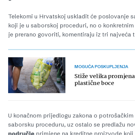
Telekomi u Hrvatskoj uskladit će poslovanje s
koji je u saborskoj proceduri, no o konkretnim
je prerano govoriti, komentiraju iz tri najveća
MOGUĆA POSKUPLJENJA
Stiže velika promjen
plastične boce
U konačnom prijedlogu zakona o potrošačkim kre
saborsku proceduru, uz ostalo se predlažu no
područje
primjene na kreditne proizvode koji 