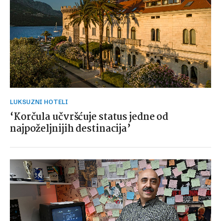
LUKSUZNI HOTELI
‘Korčula učvršćuje status jedne od
najpoželjnijih destinacija’