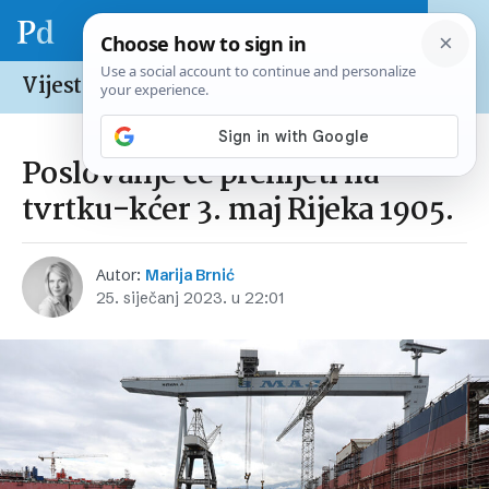
Vijesti /
Hrvatska
Poslovanje će prenijeti na
tvrtku-kćer 3. maj Rijeka 1905.
Autor:
Marija Brnić
25. siječanj 2023. u 22:01