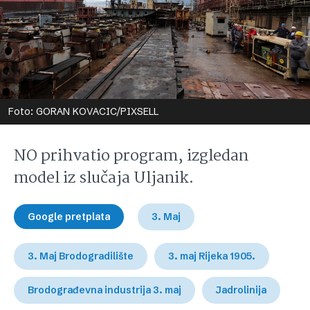
Foto: GORAN KOVACIC/PIXSELL
NO prihvatio program, izgledan
model iz slučaja Uljanik.
Google pretplata
3. Maj
3. Maj Brodogradilište
3. maj Rijeka 1905.
Brodograđevna industrija 3. maj
Jadrolinija