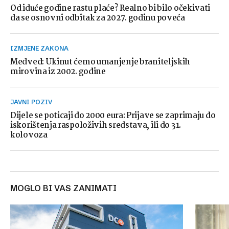
Od iduće godine rastu plaće? Realno bi bilo očekivati
da se osnovni odbitak za 2027. godinu poveća
IZMJENE ZAKONA
Medved: Ukinut ćemo umanjenje braniteljskih
mirovina iz 2002. godine
JAVNI POZIV
Dijele se poticaji do 2000 eura: Prijave se zaprimaju do
iskorištenja raspoloživih sredstava, ili do 31.
kolovoza
MOGLO BI VAS ZANIMATI