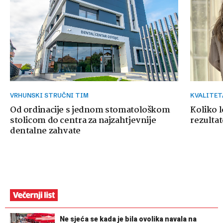
VRHUNSKI STRUČNI TIM
KVALITE
Od ordinacije s jednom stomatološkom
Koliko 
stolicom do centra za najzahtjevnije
rezultat
dentalne zahvate