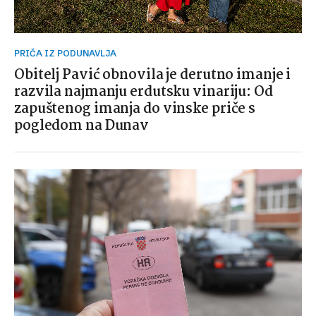
PRIČA IZ PODUNAVLJA
Obitelj Pavić obnovila je derutno imanje i
razvila najmanju erdutsku vinariju: Od
zapuštenog imanja do vinske priče s
pogledom na Dunav