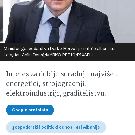
Ministar gospodarstva Darko Horvat primit će albansku
kolegicu Anilu Denaj/MARKO PRPIĆ/PIXSELL
Interes za dublju suradnju najviše u
energetici, strojogradnji,
elektroindustriji, graditeljstvu.
Google pretplata
gospodarski i politički odnosi RH i Albanije