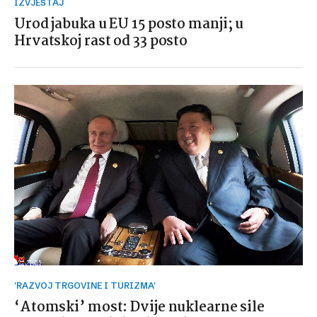
IZVJEŠTAJ
Urod jabuka u EU 15 posto manji; u
Hrvatskoj rast od 33 posto
'RAZVOJ TRGOVINE I TURIZMA'
‘Atomski’ most: Dvije nuklearne sile