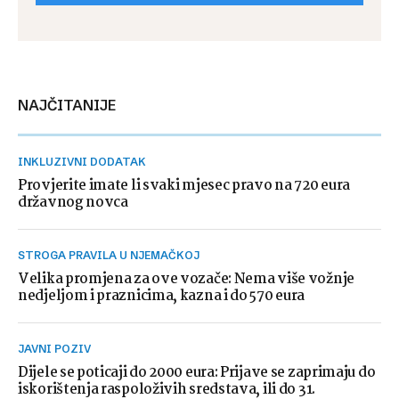
NAJČITANIJE
INKLUZIVNI DODATAK
Provjerite imate li svaki mjesec pravo na 720 eura
državnog novca
STROGA PRAVILA U NJEMAČKOJ
Velika promjena za ove vozače: Nema više vožnje
nedjeljom i praznicima, kazna i do 570 eura
JAVNI POZIV
Dijele se poticaji do 2000 eura: Prijave se zaprimaju do
iskorištenja raspoloživih sredstava, ili do 31.