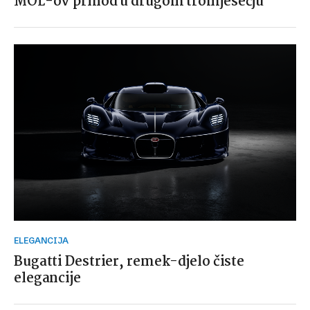
MOL-ov prihod u drugom tromjesečju
ELEGANCIJA
Bugatti Destrier, remek-djelo čiste
elegancije