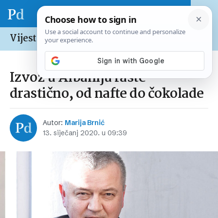
Vijesti /
Hrvatska
Izvoz u Albaniju raste
drastično, od nafte do čokolade
Autor:
Marija Brnić
13. siječanj 2020. u 09:39