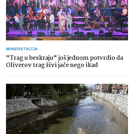
MANIFESTACIJA
“Trag u beskraju“ još jednom potvrdio da
Oliverov trag živi jače nego ikad