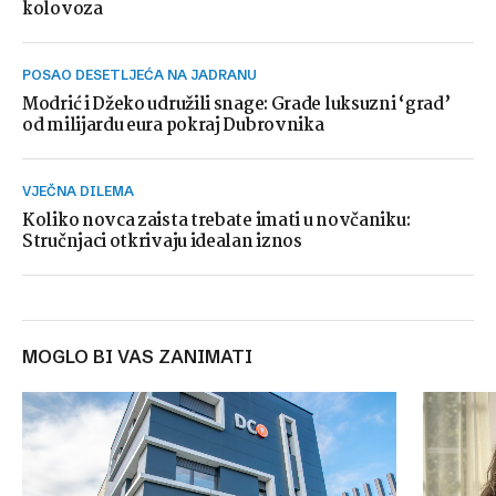
kolovoza
POSAO DESETLJEĆA NA JADRANU
Modrić i Džeko udružili snage: Grade luksuzni ‘grad’
od milijardu eura pokraj Dubrovnika
VJEČNA DILEMA
Koliko novca zaista trebate imati u novčaniku:
Stručnjaci otkrivaju idealan iznos
MOGLO BI VAS ZANIMATI