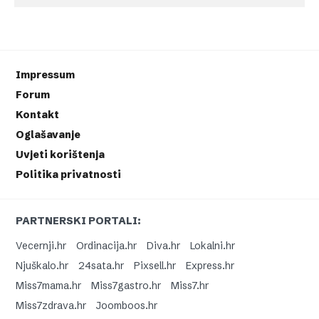
Impressum
Forum
Kontakt
Oglašavanje
Uvjeti korištenja
Politika privatnosti
PARTNERSKI PORTALI:
Vecernji.hr
Ordinacija.hr
Diva.hr
Lokalni.hr
Njuškalo.hr
24sata.hr
Pixsell.hr
Express.hr
Miss7mama.hr
Miss7gastro.hr
Miss7.hr
Miss7zdrava.hr
Joomboos.hr